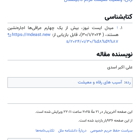
کتابشناسی
↑
میدل ایست نیوز، بیش از یک چهارم عراقی‌ها اجاره‌نشین
هستند، ( 30/1/2024)، قابل بازیابی از:
https://mdeast.new
s/2024/01/30/%d8%d9%87
نویسنده مقاله
علی اکبر اسدی
رده
:
آسیب های رفاه و معیشت
این صفحه آخرین‌بار در ‏۲۱ مهٔ ۲۰۲۵ ساعت ‏۲۲:۱۱ ویرایش شده است.
از این صفحه ۹۳۶بار بازدید شده است.
سیاست حفظ حریم خصوصی
دربارهٔ دانشنامه ملل
تکذیب‌نامه‌ها