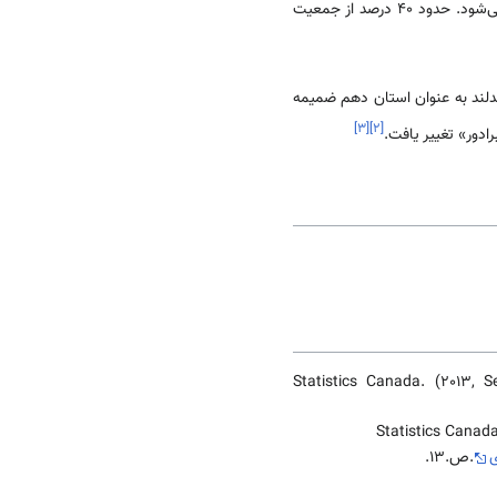
شناخته می‌شود. حدود ۴۰ درصد از جمعیت
بود. درتاریخ ۳۱ مارس ۱۹۴۹م این منطقه با نام نیوفاندلند به عنوان استان دهم ضمیمه
]
۳
[
]
۲
[
برادور» تغییر یافت.
Statistics Canada. (2013, 
Statistics Canada
ی
.ص.13.