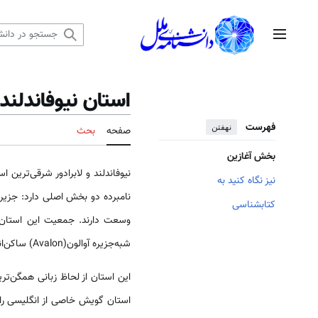
رش
ه
منوی اصلی
حتوا
استان نیوفاندلند و
فهرست
نهفتن
صفحه
بحث
بخش آغازین
نیوفاندلند و لابرادور شرقی‌ترین اس
نیز نگاه کنید به
کتابشناسی
شبه‌جزیره آوالون(Avalon) ساکن‌اند.
این استان از لحاظ زبانی همگن‌تر