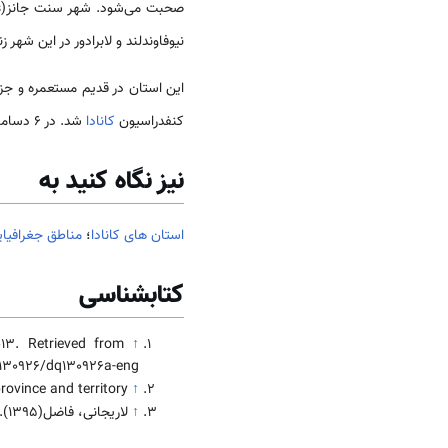
صحبت می‌شود. شهر سنت جانز(Saint John’s) مرکز استان است و به عنوان بیستمین شهر بزرگ
نیوفاوندلند و لابرادور در این شهر ز
کنفدراسیون
کانادا
شد. در ۶ دسامبر ۲۰۰۱ و به هنگام اصلاح قانون اساسی
نیز نگاه کنید به
استان های کانادا
؛
مناطق جغرافیایی
کتابشناسی
013. Retrieved from
↑
/130926/dq130926a-eng.
rovince and territory
↑
↑
لاریجانی، فاضل(1395). جامعه و فرهنگ