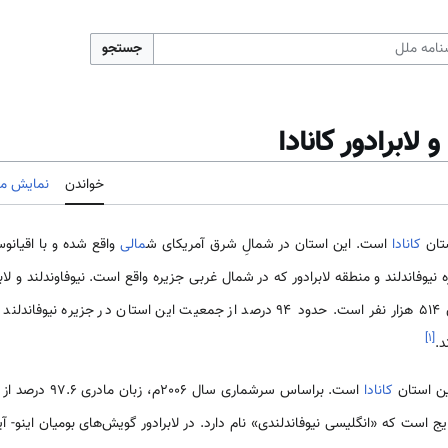
جستجو
 لابرادور کانادا
خواندن
نمایش مب
تان‌
کانادا
است. این استان در شمالِ شرق آمریکای ش
مالی
واقع شده و با اقیان
وسعت دارند. جمعیت این استان ۵۱۴ هزار نفر است. حدود ۹۴ درصد از جمعیت این استان
]
۱
[
ین استان‌
کانادا
است. براساس سرشماری