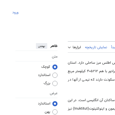
ورود
ظاهر
نهفتن
دأ
نمایش تاریخچه
ابزارها
متن
وس اطلس مرز ساحلی دارد. استان
کوچک
نامبرده دو بخش اصلی دارد: جزیره نیوفاندلند و منطقه لابرادور که در شمال غربی جزیره واقع است. نیوفاوندلند و لابرادور با هم 405212 کیلومتر مربع
استاندارد
 در جزیره نیوفاندلند سکونت دارند که نیمی از آنها در
بزرگ
عرض
 سال 2006م، زبان مادری 97.6 درصد از ساکنان آن انگلیسی ‌است. در این
استاندارد
استان گویش خاصی از انگلیسی رایج است که «انگلیسی نیوفاندلندی» نام دارد. در لابرادور گویش‌های بومیان اینو- آیمون و اینوکتیتوت(Inuktitut) نیز
پهن