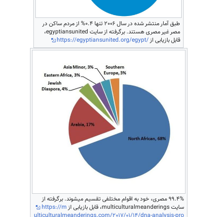
طبق آمار منتشر شده در سال 2006 تنها 0.4% از مردم ساکن در
مصر غیر مصری هستند. برگرفته از سایت egyptiansunited،
قابل بازیابی از
https://egyptiansunited.org/egypt/
99.4% مصری، خود به اقوام مختلفی تقسیم میشوند. برگرفته از
سایت multiculturalmeanderings، قابل بازیابی از
https://m
ulticulturalmeanderings.com/2017/01/14/dna-analysis-pro