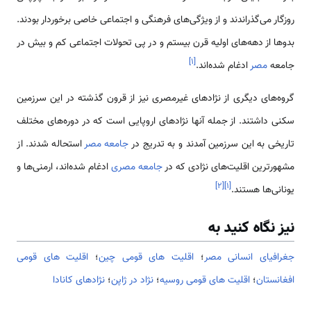
روزگار می­‌گذراندند و از ویژگی­‌های فرهنگی و اجتماعی خاصی برخوردار بودند.
بدوها از دهه‌­های اولیه قرن بیستم و در پی تحولات اجتماعی کم و بیش در
]
۱
[
جامعه
مصر
ادغام شده‌­اند.
گروه‌­های دیگری از نژادهای غیرمصری نیز از قرون گذشته در این سرزمین
سکنی داشتند. از جمله آنها نژادهای اروپایی است که در دوره­‌های مختلف
تاریخی به این سرزمین آمدند و به تدریج در
جامعه مصر
استحاله شدند. از
مشهورترین اقلیت­‌های نژادی که در
جامعه مصری
ادغام شده‌­اند، ارمنی­‌ها و
]
۲
[
]
۱
[
یونانی­‌ها هستند.
نیز نگاه کنید به
جغرافیای انسانی مصر
؛
اقلیت های قومی چین
؛
اقلیت های قومی
افغانستان
؛
اقلیت های قومی روسیه
؛
نژاد در ژاپن
؛
نژادهای کانادا