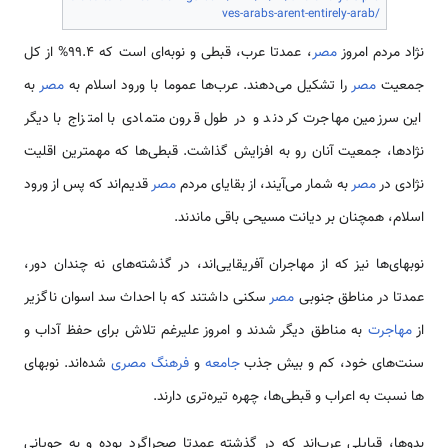
ves-arabs-arent-entirely-arab/
نژاد مردم امروز
مصر
، عمدتا عرب، قبطی و نوبه‌­ای است که 99.4% از کل
جمعیت
مصر
را تشکیل می­‌دهند. عرب‌ها عموما با ورود اسلام به
مصر
به
این سرزمین مهاجرت کردند و در طول قرون متمادی با امتزاج با دیگر
نژادها، جمعیت آنان رو به افزایش گذاشت. قبطی­‌ها که مهمترین اقلیت
نژادی در
مصر
به شمار می‌­آیند، از بقایای مردم
مصر
قدیم‌­اند که پس از ورود
اسلام، همچنان بر دیانت مسیحی باقی ماندند.
نوبه­ای­‌ها نیز که از مهاجران آفریقایی‌­اند، در گذشته­‌های نه چندان دور،
عمدتا در مناطق جنوبی
مصر
سکنی داشتند که با احداث سد اسوان ناگزیر
از
مهاجرت
به مناطق دیگر شدند و امروز علیرغم تلاش برای حفظ آداب و
سنت‌­های خود، کم و بیش جذب
جامعه
و
فرهنگ مصری
شده‌­اند. نوبه­ای­‌
ها نسبت به اعراب و قبطی­‌ها، چهره تیره­‌تری دارند.
بدوها، قبایلی عرب­‌اند که در گذشته عمدتا صحراگرد بوده­ و به چوپانی