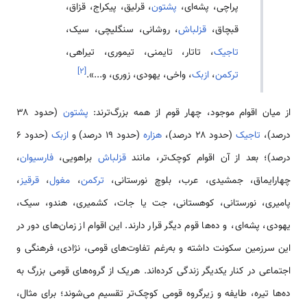
پراچی، پشه‌ای،
پشتون
، قرلیق، پیکراج، قزاق،
قبچاق،
قزلباش
، روشانی، سنگلیچی، سیک،
تاجیک
، تاتار، تایمنی، تیموری، تیراهی،
]
۲
[
ترکمن
،
ازبک
، واخی، یهودی، زوری، و...».
از میان اقوام موجود، چهار قوم از همه بزرگ‌ترند:
پشتون
(حدود ۳۸
درصد)،
تاجیک
(حدود ۲۸ درصد)،
هزاره
(حدود ۱۹ درصد) و
ازبک
(حدود ۶
درصد)؛ بعد از آن اقوام کوچک‌تر، مانند
قزلباش
براهویی،
فارسیوان
،
چهارایماق، جمشیدی، عرب، بلوچ نورستانی،
ترکمن
،
مغول
،
قرقیز
،
پامیری، نورستانی، کوهستانی، جت یا جات، کشمیری، هندو، سیک،
یهودی، پشه‌ای، و ده‌ها قوم دیگر قرار دارند. این اقوام از زمان‌های دور در
این سرزمین سکونت داشته و به‌رغم تفاوت‌های قومی، نژادی، فرهنگی و
اجتماعی در کنار یکدیگر زندگی کرده‌اند. هریک از گروه‌های قومی بزرگ به
ده‌ها تیره، طایفه و زیرگروه قومی کوچک‌تر تقسیم می‌شوند؛ برای مثال،