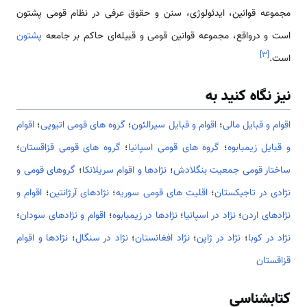
مجموعه قوانین، ایدئولوژی، سنن و حقوق عرفی در نظام قومی پشتون
است و درواقع، مجموعه قوانین قومی و قبیله‌ای حاکم بر جامعه
پشتون
]
۳
[
است.
نیز نگاه کنید به
اقوام و قبایل مالی
؛
اقوام و قبایل سیرالئون
؛
گروه های قومی اتیوپی
؛
اقوام
و قبایل زیمبابوه
؛
گروه های قومی اسپانیا
؛
گروه های قومی قزاقستان
؛
ساختار قومی جمعیت بنگلادش
؛
نژادها و اقوام سریلانکا
؛
گروهای قومی و
نژادی در تاجیکستان
؛
اقلیت های قومی سوریه
؛
نژادهای آرژانتین
؛
اقوام و
نژادهای اردن
؛
نژاد در اسپانیا
؛
نژادها در زیمبابوه
؛
اقوام و نژادهای سودان
؛
نژاد در کوبا
؛
نژاد در ژاپن
؛
نژاد افغانستان
؛
نژاد در سنگال
؛
نژادها و اقوام
قزاقستان
کتابشناسی