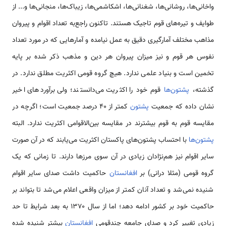
واخانی‌ها، روشانی‌ها، شغنانی‌ها، اشکاشمی‌ها، زیباک‌ها، منجانی‌ها و... از
طوایف و تیره‌های قوم تاجیک هستند. تاکنون راجع‌به تعداد اقوام و پیروان
مذاهب مختلف آمارگیری دقیق به عمل نیامده و آمارهایی که در مورد تعداد
نفوس هر قوم و نیز میزان پیروان هر دین و مذهب ذکر شده بر پایه
تخمین است و بنیاد علمی ندارد. هیچ گروه قومی اکثریت مطلق ندارد. در
گذشته،
پشتون‌ها
قوم خود را اکثریت می‌دانستند؛ ولی برآوردهای اخیر
نشان داده که جمعیت
پشتون
کمتر از ۴۰ درصد جمعیت است؛ اگرچه در
مقایسه قوم به قوم بیشترند در مقایسه بین‌الاقوامی اکثریت ندارد. البته
پشتون‌ها
با احتساب پشتون‌های پاکستان اکثریت می‌یابند که در آن صورت
سایر اقوام نیز هم‌نژادان زیادی در آن سوی مرزها دارند. تا زمانی که یک
گروه قومی (مثلا درانی) بر
افغانستان
حاکمیت داشت صدای سایر اقوام
شنیده نمی‌شد و تعداد آنان کمتر از میزان واقعی اعلام می‌شد تا بتواند بر
حاکمیت خود بر کشور ادامه دهد؛ اما از سال ۱۳۷۰ به بعد شرایط تا حد
زیادی تغییر کرد و صدای جامعه چندقومی
افغانستان
بیشتر شنیده شده