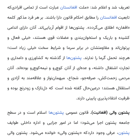
تعریف شد و اعلام شد: «ملت
افغانستان
عبارت است از تمامی افرادی‌که
تابعیت
افغانستان
را مطابق احکام قانون دارا باشند. بر هر فرد مذکور کلمه
«افغان» اطلاق می‌گردد». پشتون‌ها از اقوام آریایی‌اند. آنان دارای اندامی
کشیده و باریک و استخوان‌بندی و عضلات قوی هستند، خیلی فعال و
پرتوان‌اند و مقاومتشان در برابر سرما و شرایط سخت خیلی زیاد است؛
هرچند تحمل گرما را ندارند.
پشتون‌ها
از گذشته به کشاورزی و دامداری و
تجارت اشتغال داشته، و عده‌ای از آنان کوچ‌رو و نیمه‌کوچ‌رو بوده‌اند. آنان
مردمی زحمت‌کش، صرفه‌جو، شجاع، میهمان‌نواز و علاقه‌مند به آزادی و
استقلال هستند؛ درعین‌حال گفته شده است که دل‌نازک و زودرنج بوده و
ظرفیت انتقادپذیری پایینی دارند.
پشتون والی (افغانیت).
قانون عمومی
پشتون‌ها
اسلام است و در سطح
جامعه پشتون اجرا می‌شود؛ اما در امور جزایی و اداره داخلی طوایف
پشتون
، عرفی وجود داردکه «پشتون والی» خوانده می‌شود. پشتون والی