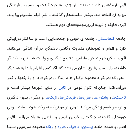
قوم بار مذهبی داشت؛ بعدها بار نژادی به خود گرفت و سپس بار فرهنگی
نیز به آن اضافه شد. بیشتر سلسله‌های گذشته با نام اقوام تشخیص‌پذیرند.
تیره، طایفه و قبیله از زیرمجموعه‌های قوم هستند.
جامعه
افغانستان
، جامعه‌ای قومی و چندصدایی است و ساختار موزاییکی
دارد و اقوام و نمودهای متفاوت وگاهی ناهمگن در آن زندگی می‌کنند.
اقوام ساکن هرچند در مقاطعی از تاریخ درگیری و رقابت شدیدی با یکدیگر
داشته، ولی سیر وقایع نشان می‌دهد که اگر کسی اقوام را علیه همدیگر
تحریک نمی‌کرد معمولا درکنار هم زندگی می‌کردند و با یکدیگر کنار
می‌آمده‌اند؛ چنان‌که تنوع قومی در
کابل
از سایر شهرها بیشتر است و
تاجیک‌ها
،
پشتون‌ها
،
هزاره‌ها
،
قزلباش‌ها
،
ازبک‌ها
و دیگران بدون درگیری
و دردسر باهم زندگی می‌کنند؛ ولی درصورتی‌که تحریک شوند، مانند برخی
دوره‌های گذشته، جنگ‌های خونین قومی و مذهبی به راه می‌افتد. اقوام
اصلی و عمده، مانند
پشتون
،
تاجیک
،
هزاره
و
ازبک
محدوده سرزمینی نسبتا