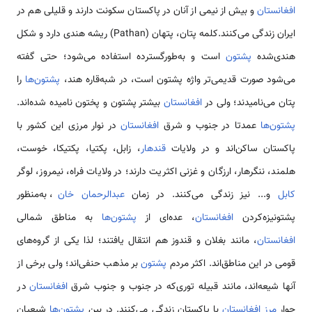
افغانستان
و بیش از نیمی از آنان در پاکستان سکونت دارند و قلیلی هم در
ایران زندگی می‌کنند.کلمه پتان، پتهان (Pathan) ریشه هندی دارد و شکل
هندی‌شده
پشتون
است و به‌طورگسترده استفاده می‌شود؛ حتی گفته
می‌شود صورت قدیمی‌تر واژه پشتون است، در شبه‌قاره هند،
پشتون‌ها
را
پتان می‌نامیدند؛ ولی در
افغانستان
بیشتر پشتون و پختون نامیده شده‌اند.
پشتون‌ها
عمدتا در جنوب و شرق
افغانستان
در نوار مرزی این کشور با
پاکستان ساکن‌اند و در ولایات
قندهار
، زابل، پکتیا، پکتیکا، خوست،
هلمند، ننگرهار، ارزگان و غزنی اکثریت دارند؛ در ولایات فراه، نیمروز، لوگر
کابل
و... نیز زندگی می‌کنند. در زمان
عبدالرحمان خان
، به‌منظور
پشتونیزه‌کردن
افغانستان
، عده‌ای از
پشتون‌ها
به مناطق شمالی
افغانستان
، مانند بغلان و قندوز هم انتقال یافتند؛ لذا یکی از گروه‌های
قومی در این مناطق‌اند. اکثر مردم
پشتون
بر مذهب حنفی‌اند؛ ولی برخی از
آنها شیعه‌اند، مانند قبیله توری‌که در جنوب و جنوب شرق
افغانستان
در
جوار
مرز افغانستان
با پاکستان زندگی می‌کنند. در بین
پشتون‌ها
شیعیان