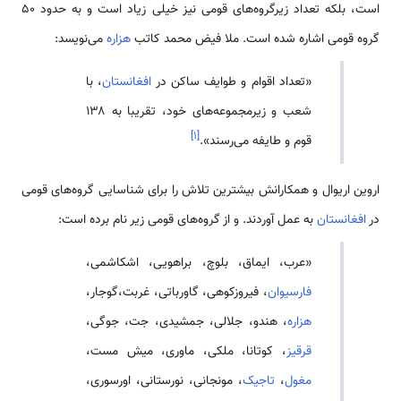
است، بلکه تعداد زیرگروه‌های قومی نیز خیلی زیاد است و به حدود ۵۰
گروه قومی اشاره شده است. ملا فیض محمد کاتب
هزاره
می‌نویسد:
«تعداد اقوام و طوایف ساکن در
افغانستان
، با
شعب و زیرمجموعه‌های خود، تقریبا به ۱۳۸
]
۱
[
قوم و طایفه می‌رسند».
اروین اریوال و همکارانش بیشترین تلاش را برای شناسایی گروه‌های قومی
در
افغانستان
به عمل آوردند. و از گروه‌های قومی زیر نام برده است:
«عرب، ایماق، بلوچ، براهویی، اشکاشمی،
فارسیوان
، فیروزکوهی، گاورباتی، غربت،گوجار،
هزاره
، هندو، جلالی، جمشیدی، جت، جوگی،
قرقیز
، کوتانا، ملکی، ماوری، میش مست،
مغول
،
تاجیک
، مونجانی، نورستانی، اورسوری،