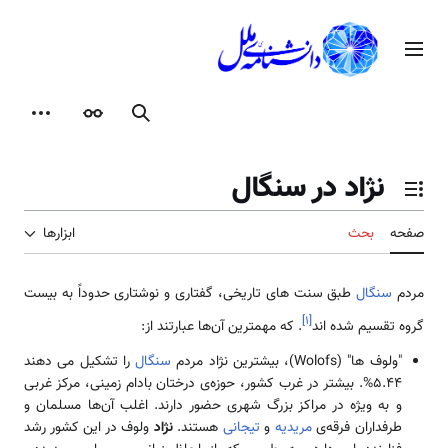
رش
ه
منوی اصلی
حتوا
جستجو
ظاهر
ابزارها
نژاد در سنگال
تغییر وضعیت فهرست محتویات
صفحه
بحث
ابزارها
مردم
سنگال
طبق سنت های تاریخی، گفتاری و نوشتاری حدوداً به بیست
]
۱
[
گروه تقسیم شده اند
. که مهمترین آن‌ها عبارتند از:
"ولوف ها" (Wolofs)، بیشترین نژاد مردم
سنگال
را تشکیل می دهند
5.44%. بیشتر در غرب کشور، حوزه‌ی درختان بادام زمینی، مرکز غربی
و به ویژه در مراکز بزرگ شهری حضور دارند. اغلب آن‌ها مسلمان و
طرفداران فرقه‌ی
مریدیه
و
تیجانی
هستند.
نژاد
ولوف در این کشور رشد