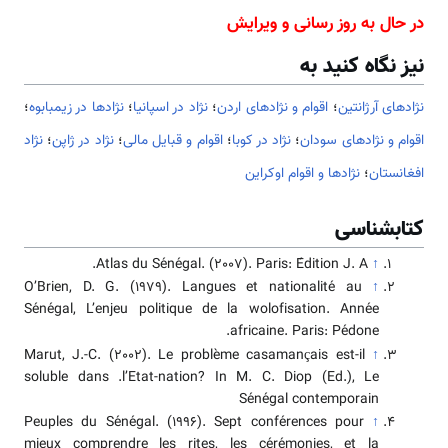
در حال به روز رسانی و ویرایش
نیز نگاه کنید به
نژادهای آرژانتین
؛
اقوام و نژادهای اردن
؛
نژاد در اسپانیا
؛
نژادها در زیمبابوه
؛
اقوام و نژادهای سودان
؛
نژاد در کوبا
؛
اقوام و قبایل مالی
؛
نژاد در ژاپن
؛
نژاد
افغانستان
؛
نژادها و اقوام اوکراین
کتابشناسی
Atlas du Sénégal. (2007). Paris: Édition J. A.
↑
O’Brien, D. G. (1979). Langues et nationalité au
↑
Sénégal, L’enjeu politique de la wolofisation. Année
africaine. Paris: Pédone.
Marut, J.-C. (2002). Le problème casamançais est-il
↑
soluble dans .l’Etat-nation? In M. C. Diop (Ed.), Le
Sénégal contemporain
Peuples du Sénégal. (1996). Sept conférences pour
↑
mieux comprendre les rites, les cérémonies, et la