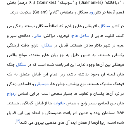
، "دیاخانکه" (Diakhankés) و "سونینکه" (Soninkés) (6.1 درصد) بخش
اعظم آن‌ها در کنار
رود
سنگال و منطقه‌ی "گالام" (Galam) سکونت دارند.
در کشور
سنگال
، آفریقایی های زیادی که اصالتاً سنگالی نیستند زندگی می
کنند. اقلیت هایی از
ساحل عاج
، نیجریه، مراکش،
مالی
، دماغه‌ی سبز و
غیره در شهر داکار ساکن هستند. قبایل در
سنگال
، دارای بافت فرهنگی
یکسانی هستند، به همین دلیل به جز زبان های متعدد، موانع واقعی
فرهنگی بین آن‌ها وجود ندارد. این امر باعث شده است که در
سنگال
جنگ
های قبیله ای وجود نداشته باشد، زیرا تمام این قبایل متعلق به یک
فرهنگ مشترک هستند. نوع پوشش، جشن ها،
موسیقی
و فلسفه‌ی زندگی
در نزد آن‌ها یکسان و تفاوت ها بسیار سطحی است. بر این اساس
ازدواج
های بین قبیله‌ی بسیار رایج و همه‌ی
خانواده
ها از قبایل گوناگون هستند.
96% مسلمان بوده و همین امر باعث همبستگی و اتحاد بین این قبایل
]
۴
[
شده است، زیرا آن‌ها از همان ایده آل های مذهبی پیروی می کنند
.