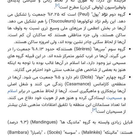
فزاینده ای دارد، به طوری که از لحاظ زبانی و سیاسی پدیده‌ی
]
۲
[
ولوفیزاسیون (ولوفی کردن) مطرح است
.
گروه دوم
نژاد
"پول" (Peul) است که 2.25% جمعیت را تشکیل می
دهد. این رقم نژاد توکولورها (Toucouleurs) را هم تشکیل می دهد.
آن‌ها در بخش اعظمی از مرزهای ملی وسیع تری نسبت به ولوف ها
ساکن هستند، ولی جزء مناطقی هستند که ساکنان آن کم است.
آن‌ها از لحاظ سکنی چادر نشین بوده اند، ولی امروزه ساکن هستند.
گروه سوم "سِرِرها" (Sérères) هستندکه حدود 8.13% جمعیت را در
می گیرند. آن‌ها در غرب کشور متمرکز شده اند. در این قبیله گروه های
مسیحی نیز وجود دارد، اما اسلام در آن‌ها غالب بوده با توجه به اینکه
هنوز به بعضی از شاخص های مذهب سنتی خود احترام می گذارند.
گروه چهارم "جولا" (Diola) نام دارد و 5% جمعیت می شود. آن‌ها در
منطقه‌ی کازامانس (Casamance) زندگی می کنند و شغل اصلی
آن‌ها برنجکاری و ماهیگیری است. آن‌ها از لحاظ مذهبی در برابر
اسلام
و
مسیحیت
ایستادگی کرده و هنوز هم از هویت خود دفاع می کنند.
اما تعداد مسلمانان این منطقه با تلفیق اعتقادات مذهبی شان بیشتر
]
۳
[
از مسیحیان است
.
قبایل زیادی وابسته به گروه "ماندیگ ها" (Mandingues) (9.3 درصد)
هستند: "مالینکه" (Malinkés) ، "سوسه" (Socés) ، "بامبارا" (Bambara)