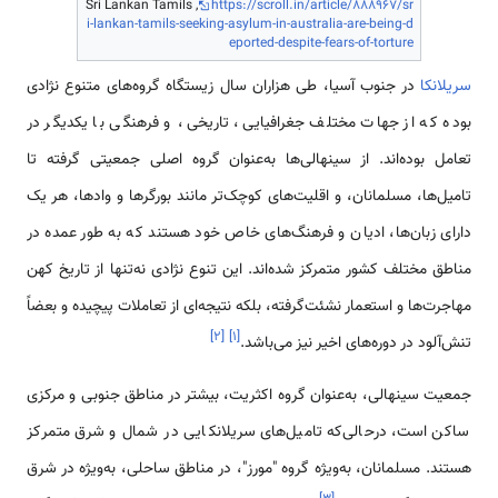
Sri Lankan Tamils ,
https://scroll.in/article/888967/sr
i-lankan-tamils-seeking-asylum-in-australia-are-being-d
eported-despite-fears-of-torture
سریلانکا
در جنوب آسیا، طی هزاران سال زیستگاه گروه‌های متنوع نژادی
بوده که از جهات مختلف جغرافیایی، تاریخی، و فرهنگی با یکدیگر در
تعامل بوده‌اند. از سینهالی‌ها به‌عنوان گروه اصلی جمعیتی گرفته تا
تامیل‌ها، مسلمانان، و اقلیت‌های کوچک‌تر مانند بورگرها و وادها، هر یک
دارای زبان‌ها، ادیان و فرهنگ‌های خاص خود هستند که به طور عمده در
مناطق مختلف کشور متمرکز شده‌اند. این تنوع نژادی نه‌تنها از تاریخ کهن
مهاجرت‌ها و استعمار نشئت‌گرفته، بلکه نتیجه‌ای از تعاملات پیچیده و بعضاً
]
۲
[
]
۱
[
تنش‌آلود در دوره‌های اخیر نیز می‌باشد.
جمعیت سینهالی، به‌عنوان گروه اکثریت، بیشتر در مناطق جنوبی و مرکزی
ساکن است، درحالی‌که تامیل‌های سریلانکایی در شمال و شرق متمرکز
هستند. مسلمانان، به‌ویژه گروه "مورز"، در مناطق ساحلی، به‌ویژه در شرق