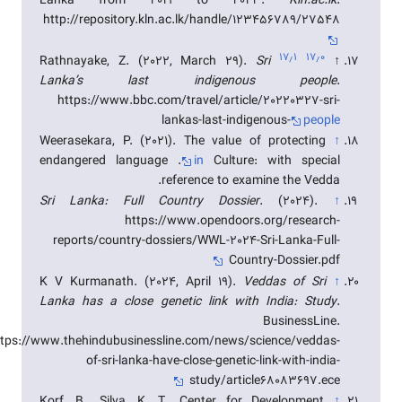
Lanka from 2019 to 2023.
Kln.ac.lk
.
http://repository.kln.ac.lk/handle/123456789/27548
۱۷٫۱
۱۷٫۰
Rathnayake, Z. (2022, March 29).
Sri
↑
Lanka’s last indigenous people
.
https://www.bbc.com/travel/article/20220327-sri-
lankas-last-indigenous-
people
Weerasekara, P. (2021). The value of protecting
↑
endangered language .
in
Culture: with special
reference to examine the Vedda.
Sri Lanka: Full Country Dossier
. (2024).
↑
https://www.opendoors.org/research-
reports/country-dossiers/WWL-2024-Sri-Lanka-Full-
Country-Dossier.pdf
K V Kurmanath. (2024, April 19).
Veddas of Sri
↑
Lanka has a close genetic link with India: Study
.
BusinessLine.
ttps://www.thehindubusinessline.com/news/science/veddas-
of-sri-lanka-have-close-genetic-link-with-india-
study/article68083697.ece