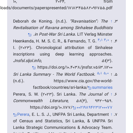
10, 2024, from
/uploads/documents/paperspresented/1718345582096755.pdf
Deborah de Koning. (n.d.).
“Ravanisation”: The
↑
Revitalisation of Ravana among Sinhalese Buddhists
in Post-War Sri Lanka
. LIT Verlag Münster.
۴٫۱
۴٫۰
Heenkenda, H. M. S. C. R., & Fernando, T. G.
↑
I. (2023). Chronological attribution of Sinhalese
inscriptions using deep learning approaches.
Jnsfsl.sljol.info
,
51
(3).
https://doi.org/10.4038/jnsfsr.v51i3.11200
۵٫۱
۵٫۰
Sri Lanka Summary - The World Factbook
.
↑
(n.d.). https://www.cia.gov/the-world-
factbook/countries/sri-lanka/
summaries
Perera, S. W. (2023). Sri Lanka.
The Journal of
↑
Commonwealth Literature
,
58
(4), 942–959.
https://doi.org/10.1177/
00219894231200077
Perera
, E. L. S. J., UNFPA Sri Lanka, Department
↑
of Census and Statistics, Sri Lanka, & UNFPA Sri
Lanka Strategic Communications & Advocacy Team.