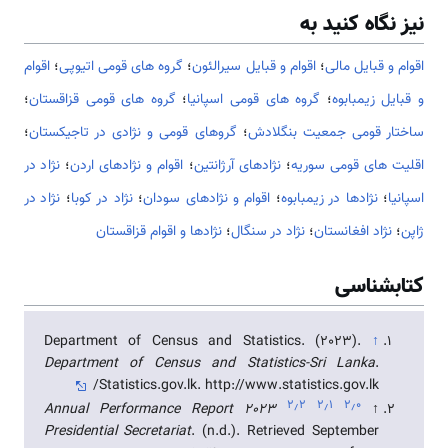
نیز نگاه کنید به
اقوام و قبایل مالی
؛
اقوام و قبایل سیرالئون
؛
گروه های قومی اتیوپی
؛
اقوام
و قبایل زیمبابوه
؛
گروه های قومی اسپانیا
؛
گروه های قومی قزاقستان
؛
ساختار قومی جمعیت بنگلادش
؛
گروهای قومی و نژادی در تاجیکستان
؛
اقلیت های قومی سوریه
؛
نژادهای آرژانتین
؛
اقوام و نژادهای اردن
؛
نژاد در
اسپانیا
؛
نژادها در زیمبابوه
؛
اقوام و نژادهای سودان
؛
نژاد در کوبا
؛
نژاد در
ژاپن
؛
نژاد افغانستان
؛
نژاد در سنگال
؛
نژادها و اقوام قزاقستان
کتابشناسی
Department of Census and Statistics. (2023).
↑
Department of Census and Statistics-Sri Lanka
.
Statistics.gov.lk. http://www.statistics.gov.lk/
۲٫۲
۲٫۱
۲٫۰
2023 Annual Performance Report
↑
Presidential Secretariat
. (n.d.). Retrieved September