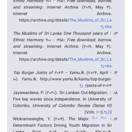
Ethnic Harmony 900 - 1915 : Free download, borrow,
and streaming : Internet Archive
. (2019, May 4).
Internet Archive.
https://archive.org/details/
The_Muslims_of_Sri_La
nka
The Muslims of Sri Lanka One Thousand years of
↑
Ethnic Harmony 900 - 1915 : Free download, borrow,
and streaming : Internet Archive
. (2019, May 4).
Internet Archive.
https://archive.org/details/
The_Muslims_of_Sri_La
nka
Top Burger Joints of 2024 – Yamu.lk
. (2024, April
↑
10). Yamu.lk. http://www.yamu.lk/kamu/top-burger-
joints-of-2024/
Jayawardena, P. (2020). Sri Lankan Out-Migration:
↑
Five key waves since independence. In University of
Colombo,
University of Colombo Review (Series III)
(Vols. 1–1).
[۱]
۱۶٫۱
۱۶٫۰
Wickramasinghe, Y. (2019). The Major
↑
Determinant Factors Driving Youth Migration in Sri