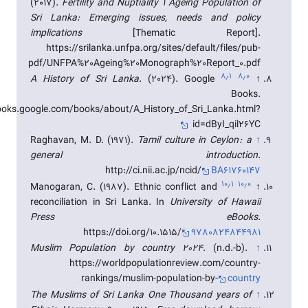
(2017).
Fertility and Nuptiality 1 Ageing Population of
Sri Lanka: Emerging issues, needs and policy
implications
[Thematic Report].
https://srilanka.unfpa.org/sites/default/files/pub-
pdf/UNFPA%20Ageing%20Monograph%20Report_0.pdf
۸٫۱
۸٫۰
A History of Sri Lanka
. (2024). Google
↑
Books.
books.google.com/books/about/A_History_of_Sri_Lanka.html?
id=dByI_qil26YC
Raghavan, M. D. (1971).
Tamil culture in Ceylon : a
↑
general introduction
.
http://ci.nii.ac.jp/ncid/
BA61760147
۱۰٫۱
۱۰٫۰
Manogaran, C. (1987). Ethnic conflict and
↑
reconciliation in Sri Lanka. In
University of Hawaii
Press eBooks
.
https://doi.org/10.1515/
9780824844981
Muslim Population by country 2024
. (n.d.-b).
↑
https://worldpopulationreview.com/country-
rankings/muslim-population-by-
country
The Muslims of Sri Lanka One Thousand years of
↑