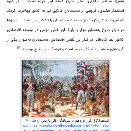
به‌ویژه مناطق ساحلی، محل تمرکز عمده این گروه است.
در دوره
استعمار هلندی، گروهی از مسلمانان مالایی نیز به کشور مهاجرت کردند
]
۲
[
که امروزه بخشی کوچک از جمعیت مسلمانان را تشکیل می‌دهند
. مورزها
در طول تاریخ به‌عنوان تجار و بازرگانان نقش مهمی در توسعه اقتصادی
کشور ایفا کرده‌اند. در کنار این نقش اقتصادی، مسلمانان به‌عنوان یکی از
]
۱۳
[
گروه‌های مذهبی تأثیرگذار در سیاست و فرهنگ نیز مطرح بوده‌اند
.
استعمارگران قرن نوزدهم در سریلانکا ، قابل بازیابی از:
http
s://itihas.lk/exploring-ethno-religious-identity-formatio
n-in-the-late-nineteenth-and-early-twentieth-century-sri-l