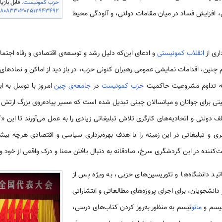
حزب کمونیست
. قابل بازیا
/1808330302512943492
ی، افزایش فساد در میان مقامات دولتی، و آلودگی محیط
اری از
انقلاب کمونیستی
و ادعای این‌که دلیل رشد و توسعه‌ی اقتصادی و رفاه اجتما
نین، اقدامات نمایشی عمومی رهبران کنونی حزب، در باز دید از اماکن و نمادهای 
ن به تداوم مشروعیت حاکمیت
حزب کمونیست
در
جامعه‌ی چین
امروز با توسل به ا
 دولتی و اتحادیه‌های کارگری تلاش تبلیغاتی زیادی را به عمل می‌آورند تا این 
نری و تبلیغاتی در این زمینه را با هدف بهره‌برداری سیاسی و اقتصادی هرچه بی
کت‌کننده در این گردشگری سرخ، صادقانه به دنبال یافتن معنا و درک واقعی از خود 
د دانشگاه‌ها و تئوریسین‌های حزبی، به ویژه پس از
دانشجویان، برای اجرای پروژه‌های مطالعاتی و انتشاراتی
نیسم و
مائو
ئیسم به منظور به‌روز کردن کتاب‌های درسی،