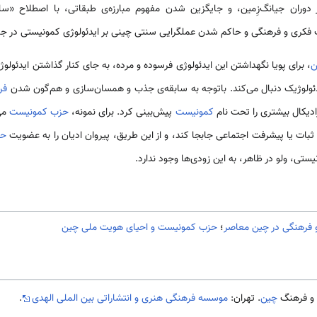
 دوران جیانگ‌زِ‌مین، و جایگزین شدن مفهوم مبارزه‌ی طبقاتی، با اصطلاح «سا
یرات فکری و فرهنگی و حاکم شدن عملگرایی سنتی چینی بر ایدئولوژی کمونیستی در ج
ن
، برای پویا نگهداشتن این ایدئولوژی فرسوده و مرده، به جای کنار گذاشتن ایدئولوژ
ئولوژیک دنبال می‌کند. باتوجه به سابقه‌ی جذب و همسان‌سازی و هم‌گون شدن
فر
ادیکال بیشتری را تحت نام
کمونیست
پیش‌بینی کرد. برای نمونه،
حزب کمونیست
می‌
ثبات یا پیشرفت اجتماعی جابجا کند، و از این طریق، پیروان ادیان را به عضویت
حز
ستی، ولو در ظاهر، به این زودی‌ها وجود ندارد.
و فرهنگی در چین معاصر
؛
حزب کمونیست و احیای هویت ملی چین
چین
. تهران:
موسسه فرهنگی هنری و انتشاراتی بین الملی الهدی
.