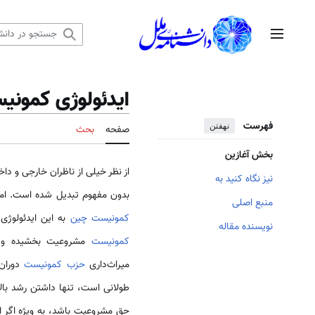
رش
ه
منوی اصلی
حتوا
ایدئولوژی کمونی
فهرست
نهفتن
صفحه
بحث
بخش آغازین
از نظر خیلی از ناظران خارجی و دا
نیز نگاه کنید به
بدون مفهوم تبدیل شده است. ام
منبع اصلی
کمونیست
چین
به این ایدئولوژی
نویسنده مقاله
کمونیست
مشروعیت بخشیده و اد
میراث‌داری
حزب کمونیست
دوران 
طولانی است، تنها داشتن رشد بالا
حق مشروعیت باشد، به ویژه اگر ا