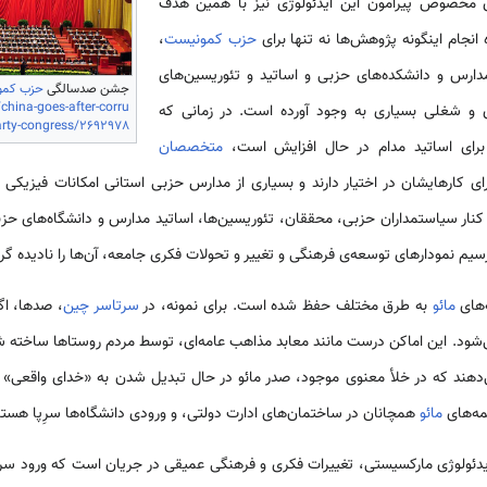
ای مخصوص پیرامون این ایدئولوژی نیز با همین هدف
انجام اینگونه پژوهش‌ها نه تنها برای
حزب کمونیست
،
ارس و دانشکده‌های حزبی و اساتید و تئوریسین‌های
جشن صدسالگی
حزب کمو
china-goes-after-corru
و شغلی بسیاری به وجود آورده است. در زمانی که
party-congress/2692978
 برای اساتید مدام در حال افزایش است،
متخصصان
 کارهایشان در اختیار دارند و بسیاری از مدارس حزبی استانی امکانات فیزیکی خو
در کنار سیاستمداران حزبی، محققان، تئوریسین‌ها، اساتید مدارس و دانشگاه‌های حزب
سیم نمودارهای توسعه‌ی فرهنگی و تغییر و تحولات فکری جامعه، آن‌ها را نادیده گر
‌های
مائو
به طرق مختلف حفظ شده است. برای نمونه، در
سرتاسر چین
، صدها، اگر
شود. این اماکن درست مانند معابد مذاهب عامه‌ای، توسط مردم روستاها ساخته شده
هند که در خلأ معنوی موجود، صدر مائو در حال تبدیل شدن به «خدای واقعی» و
ه‌های
مائو
همچانان در ساختمان‌های ادارت دولتی، و ورودی دانشگاه‌ها سرِپا هستن
 ایدئولوژی مارکسیستی، تغییرات فکری و فرهنگی عمیقی در جریان است که ورود سرم