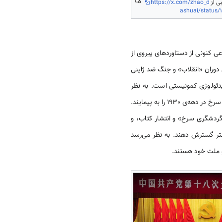
بی از
https://x.com/zhao_d
ashuai/status
عی کنونی از دستاوردهای پیروی از
دوران «انقلاب» و جنگ ضد ژاپنی
یدئولوژی کمونیستی است. به نظر
می‌آید روند این بازدیدها به مشغولیتی برای جوانان و میانسالان چینی تبدیل شده است که مسیر پیاده‌روی بزرگ ارتش سرخ در دهه‌ی 1930 را به پیمایند.
«گردشگری سرخ» و انتشار کتاب، و
شتر گسترش دهند. به نظر می‌رسد
و ملت خود هستند.