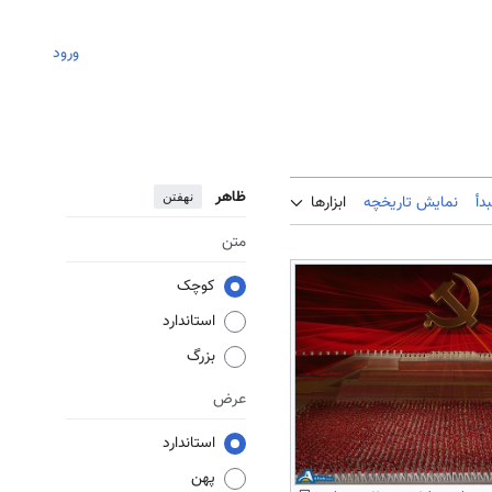
ورود
ظاهر
نهفتن
دأ
نمایش تاریخچه
ابزارها
متن
کوچک
استاندارد
بزرگ
عرض
استاندارد
پهن