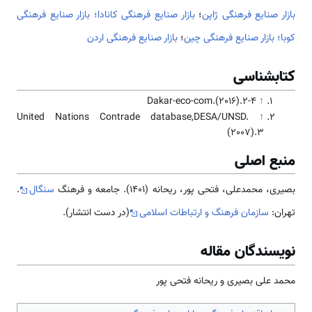
بازار صنایع فرهنگی ژاپن
؛
بازار صنایع فرهنگی کانادا؛
بازار صنایع فرهنگی
کوبا؛
بازار صنایع فرهنگی چین
؛
بازار صنایع فرهنگی اردن
کتابشناسی
Dakar-eco-com.(2016).2-4
↑
United Nations Contrade database,DESA/UNSD.
↑
(2007).3
منبع اصلی
بصیری، محمدعلی، فتحی پور، ریحانه (1401). جامعه و فرهنگ
سنگال
.
تهران:
سازمان فرهنگ و ارتباطات اسلامی
(در دست انتشار).
نویسندگان مقاله
محمد علی بصیری و ریحانه فتحی پور