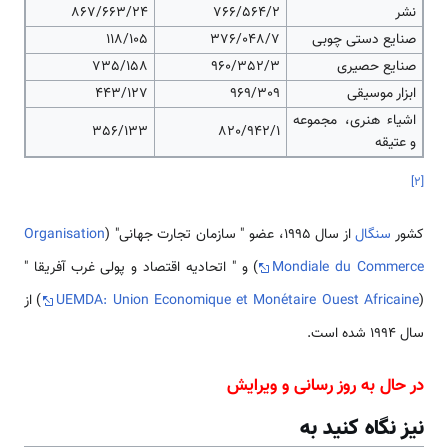
نشر
766/564/2
867/663/24
صنایع دستی چوبی
376/048/7
118/105
صنایع حصیری
960/352/3
735/158
ابزار موسیقی
969/309
443/127
اشیاء هنری، مجموعه
356/133
820/942/1
و عتیقه
]
۲
[
کشور
سنگال
از سال 1995، عضو " سازمان تجارت جهانی" (
Organisation
Mondiale du Commerce
) و " اتحادیه اقتصاد و پولی غرب آفریقا "
(
UEMDA: Union Economique et Monétaire Ouest Africaine
) از
سال 1994 شده است.
در حال به روز رسانی و ویرایش
نیز نگاه کنید به