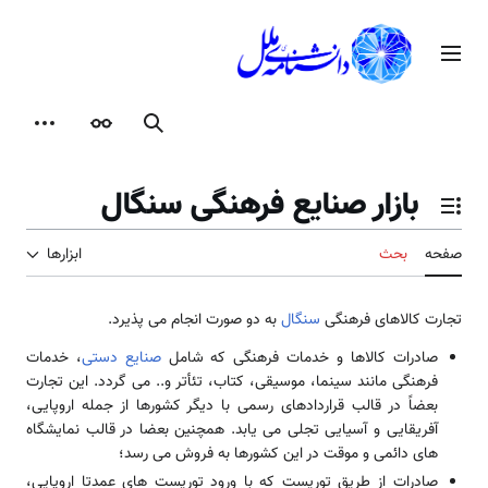
رش
ه
منوی اصلی
حتوا
جستجو
ظاهر
ابزارها
بازار صنایع فرهنگی سنگال
تغییر وضعیت فهرست محتویات
صفحه
بحث
ابزارها
تجارت کالاهای فرهنگی
سنگال
به دو صورت انجام می پذیرد.
صادرات کالاها و خدمات فرهنگی که شامل
صنایع دستی
، خدمات
فرهنگی مانند سینما، موسیقی، کتاب، تئأتر و.. می گردد. این تجارت
بعضاً در قالب قراردادهای رسمی با دیگر کشورها از جمله اروپایی،
آفریقایی و آسیایی تجلی می یابد. همچنین بعضا در قالب نمایشگاه
های دائمی و موقت در این کشورها به فروش می رسد؛
صادرات از طریق توریست که با ورود توریست های عمدتا اروپایی،