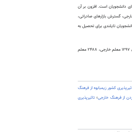
ای دانشجویان است. افزون بر آن
ارجی، گسترش بازارهای صادراتی،
انشجویان تایلندی برای تحصیل به
در سال ۲۰۰۷م، ۱۳۳ مدرسه، برخی از مواد درسی خود مانند زبان، علوم و ریاضی را به انگلیسی درس می‌دادند و دارای ۱۲۹۷ معلم خارجی، ۲۴۸۸ معلم
ثيرپذیری کشور زیمبابوه از فرهنگ
ردن از فرهنگ خارجی
؛
تاثيرپذیری