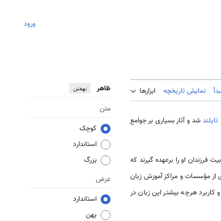
ورود
ظاهر
نهفتن
دأ
نمایش تاریخچه
ابزارها
متن
تایلند
شد و آثار بسیاری بر جوامع
کوچک
استاندارد
نگلیسی دعوت کرد که تربیت فرزندان او را برعهده گیرند که
بزرگ
‌ای از مؤسسات و مراکز آموزش زبان
عرض
 و کاربرد هرچه بیشتر این زبان در
استاندارد
پهن