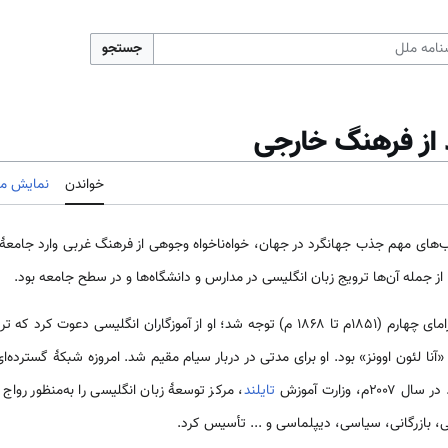
جستجو
د از فرهنگ خارجی
خواندن
نمایش مب
‌های مهم جذب جهانگرد در جهان، خواه‌ناخواه وجوهی از فرهنگ غربی وارد جامعهٔ
 جمله آن‌ها ترویج زبان انگلیسی در مدارس و دانشگاه‌ها و در سطح جامعه بود.
به زبان انگلیسی از دوران پادشاه رامای چهارم (۱۸۵۱م تا ۱۸۶۸ م) توجه شد؛ او از آموزگاران ا
ام «آنا لئون اوونز» بود. او برای مدتی در دربار سیام مقیم شد. امروزه شبکهٔ گسترده
 وزارت آموزش
تایلند
، مرکز توسعهٔ زبان انگلیسی را به‌منظور رواج
 بازرگانی، سیاسی، دیپلماسی و ... تأسیس کرد.