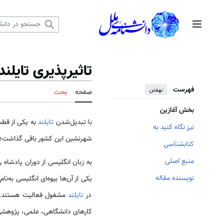
رش
ه
منوی اصلی
حتوا
تاثيرپذیری تایلن
فهرست
نهفتن
صفحه
بحث
بخش آغازین
با تبدیل‌شدن
تایلند
به یکی از قطب
نیز نگاه کنید به
شهرنشین این کشور باقی گذاشت؛ از
کتابشناسی
منبع اصلی
نویسنده مقاله
یکی از آن‌ها بیوه‌ای انگلیسی به‌ن
در
تایلند
مشغول فعالیت هستند. در سال ۲۰۰۷م،
کارهای دانشگاهی، علمی، پژوهشی،