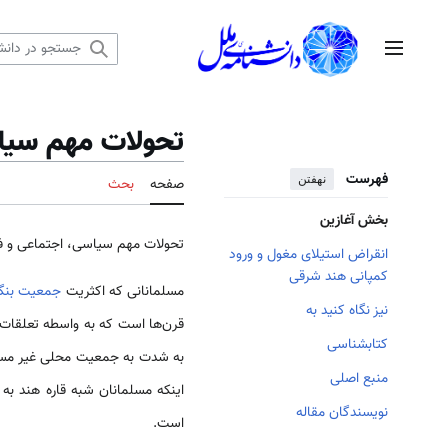
رش
ه
منوی اصلی
حتوا
تحولات مهم سیاس
فهرست
نهفتن
صفحه
بحث
بخش آغازین
تحولات مهم سیاسی، اجتماعی و فک
انقراض استیلای مغول و ورود
کمپانی هند شرقی
مسلمانانی که اکثریت
جمعیت بنگ
نیز نگاه کنید به
قرن‌ها است که به واسطه تعلقات و
کتابشناسی
به شدت به جمعیت محلی غیر مسلما
منبع اصلی
اینکه مسلمانان شبه قاره هند به
نویسندگان مقاله
است.