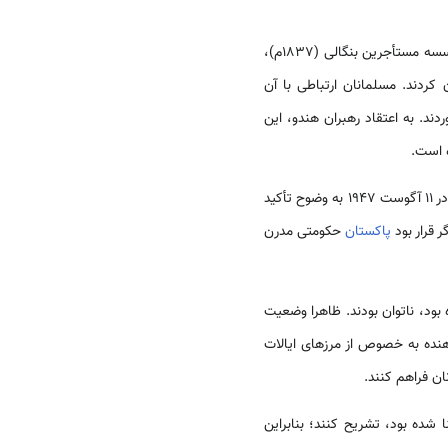
از جمله موسسه مستأجرین بنگالی (1837م)،
 ملی (1870م) و چندین حزب دیگر، بنیان کردند. مسلمانان ارتباطی با آن
. به اعتقاد رهبران هندو، این
 است.
، محمد علی جناح، به عنوان فرمانده کل قوا برگزیده شد. وی در سخنرانی ریاست جمهوریش در 11 آگوست 1947 به وضوح تأکید
 قرار بود
پاکستان
حکومتی مدرن
اهنده به خصوص از مرزهای ایالات
ان فراهم کنند.
 شده بود، تشریح کنند؛ بنابراین