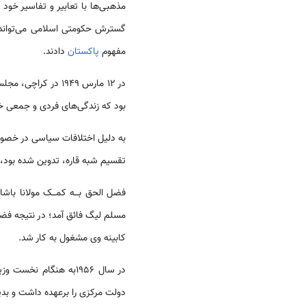
مذهبی‌ها با تعابیر و تفاسیر خود
گسترش حکومتی اسلامی‌ می‌تواند د
مفهوم
پاکستان
دادند.
در 12 مارس 1949 در کراچی، مجلس قانون گذاری
بود که زندگی‌های فردی و جمعی خو
به دلیل اختلافات سیاسی در خصوص
تقسیم شبه قاره، تدوین شده بود، اداره می‌شد. در سال 1954
مسلم لیگ فائق آمد؛ در نتیجه فضل
کابینه وی مشغول به کار شد.
در سال 1956به هنگام نخست وزیری چوهدوری محمد علی، اولین قانون اساسی
دولت مرکزی را برعهده داشت و بدین ترتیب در 23 مارس 1956 پاکستان رسماً، «جمهوری ا