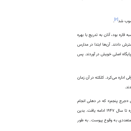
]
۲
[
ب شد
.
ره بود، آنان به تدریج با بهره
ش دادند. آن‌ها ابتدا در مدارس
ایگاه اصلی خویش در آوردند. پس
 کمپانی هند شرقی اداره می‌کرد. کلکته در آن زمان
ند.
ج گذاری «جرج پنجم» که در دهلی انجام
گرفت، و با لغو تقسیم بنگال، پایتخت هند نیز از کلکته به دهلی انتقال یافت و استیلای سیاسی بریتانیا بر شبه قاره تا سال 1947 ادامه یافت. بدین
ختلافات متعددی به وقوع پیوست. به طور