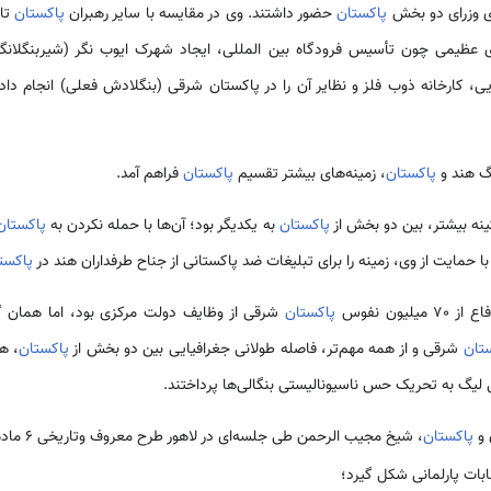
وی وزرای دو بخش
پاکستان
حضور داشتند. وی در مقایسه با سایر رهبران
پاکستان
تا 
 عظیمی‌ چون تأسیس فرودگاه بین المللی، ایجاد شهرک ایوب نگر (شیربنگلانگر 
پاکستان
، زمینه‌های بیشتر تقسیم
پاکستان
فراهم آمد.
ینه بیشتر، بین دو بخش از
پاکستان
به یکدیگر بود؛ آن‌ها با حمله نکردن به
پاکستان
حمایت از وی، زمینه را برای تبلیغات ضد پاکستانی از جناح طرفداران هند در
پاکست
یون نفوس
پاکستان
شرقی از وظایف دولت مرکزی بود، اما همان گون
تان
شرقی و از همه مهم‌تر، فاصله طولانی جغرافیایی بین دو بخش از
پاکستان
، ه
ی‌ لیگ به تحریک حس ناسیونالیستی بنگالی‌ها پرداختند.
پاکستان
، شیخ مجیب الرحمن طی جلسه‌ای در لاهور طرح معروف وتاریخی 6 ماده‌ای خود را بدین شکل عنوان کرد:
بات پارلمانی شکل گیرد؛