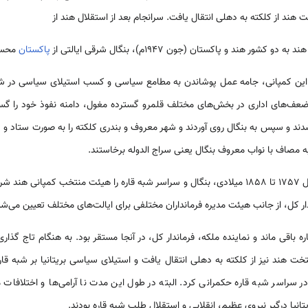
ند از کلکته به دهلی انتقال یافت. سرانجام بعد از استقلال هند از
شور هند و پاکستان (جون 1947م)، بنگال شرقی ایالتی از
پاکستان
محسو
 این کمپانی، جامه عمل پوشاندن به مطامع سیاسی و کسب استیلای سیاسی در شبه قا
ضعف‌های اداری در بخش‌های مختلف قلمرو گسترده مغول، دامنه نفوذ خود را گستر
ند و سپس به بنگال روی آوردند و شهر معروف و بندری کلکته را به صورت ستاد و پ
ه مصاف با نواب معروف بنگال یعنی سراج الدوله برخاستند.
با قتل سراج الدوله در بنگال، از سال 1757 تا 1858 میلادی، بنگال و سراسر شبه قاره را هیئت منتخب
دار کل، از جانب هیئت مدیره فرمانداران مختلفی برای ایالت‌های مختلف تعیین می‌شد
 پایتخت شبه قاره باقی ماند و نماینده ملکه، فرماندار کل، در آنجا مستقر بود. به هنگام تا
نگلیس به مدت 190 سال در سراسر شبه قاره حکمرانی کرد. البته در طول این مدت نا آرامی‌ها و ا