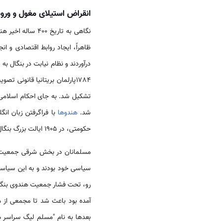
انقراض استیلای مغول و ورو
درآوردند و نظام نیابت در بنگال به
1784پارلمان بریتانیا قانون
تشکیل شد. به جای احکام اسلامی، 
شد.
هندو‌ها
با فراگرفتن زبان انگ
حکومتی، در 1905 ایالت بزرگ بنگال را به دو بخش شرقی (شامل بنگال شرقی و آسام) و غربی (شامل بنگال غربی و بیهار و اوریسا) تقسیم کرد
مسلمانان در بخش شرقی جمعیت 
سیاسی خود بودند و به این سیاست
رو، تحت فشار جمعیت هندوی بنگال غربی به ب