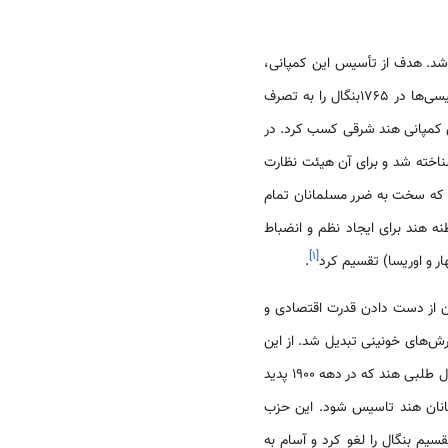
قی در سال 1600 میلادی در انگلستان تأسیس شد. هدف از تأسیس این کمپانی،
ظاهراً، ایجاد روابط اقتصادی و انجام تجارت از راه دریایی که «واسگودوگاما» و سیاحان دیگر کشف کردند، بود. انگلیسی‌ها در 1765بنگال را به تصرف
برای کمپانی هند شرقی کسب کرد. در
شناخته شد و برای آن هیئت نظارت
فت که سخت به ضرر مسلمانان تمام
نه هند برای ایجاد نظم و انضباط
]
۱
[
.
 از دست دادن قدرت اقتصادی و
ش‌های خونینی تبدیل شد. از این
. نهضت استقلال طلبی هند که در دهه 1900 پدید
این مجمع تصمیم گرفت حزب مسلمانان هند تاسیس شود. این حزب
"مسلم لیگ سراسر هند" مشهور شد. در نتیجه این درگیری‌ها، پادشاه انگلستان، جرج پنجم در 1911م تقسیم بنگال را لغو کرد و آسام به