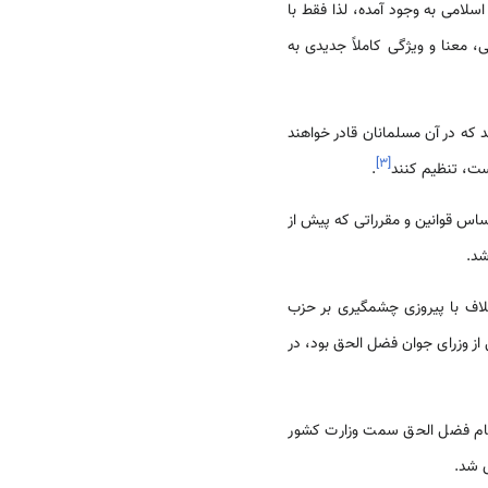
لامی‌ به وجود آمده، لذا فقط با
، معنا و ویژگی کاملاً جدیدی به
 که در آن مسلمانان قادر خواهند
]
۳
[
ست، تنظیم کنند
.
ری مملکت بر اساس قوانین و مقرراتی که پیش از
شد.
ی دست به تشکیل جبهه متحدی به نام Jukta Front زدند که این ائتلاف با پیروزی چشمگیری بر حزب
از وزرای جوان فضل الحق بود، در
ام فضل الحق سمت وزارت کشور