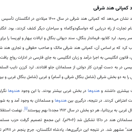
د کمپانی هند شرقی
نگاهی به تاریخ 400 ساله اخیر هند نشان می‌دهد که کمپانی هند شر
 سر رسید. لرد کلایو، فرماندار بنگال، سند دیوانی بنگال و ایالات بیهار و اوریسا را 
ی تصویب کرد که بر اساس آن، کمپانی هند شرقی مالک و صاحب حقوقی و تجاری هند 
قانون انگلیسی به اجرا درآمد و زبان انگلیسی به جای فارسی در ادارات رواج یا
لیسی در به دست آوردن کار دولتی از مسلمانان جلو افتادند. لرد کرزن نایب السلط
بیشتری داشتند و
هندوها
در بخش غربی بیشتر بودند. با این وجود
هندوها
نگران
 اعتراض کردند. در نتیجه، درگیری بین
هندوها
و مسلمانان به وجود آمد و به شور
]
۱
[
ریتانیا، هر دو بخش در سال 1912 مجددا بهم پیوستند
آمده بود باعث شد تا مجمعی از مسلمانان هند در داکا تشکیل شد (1906م). 
بعدها به نام 