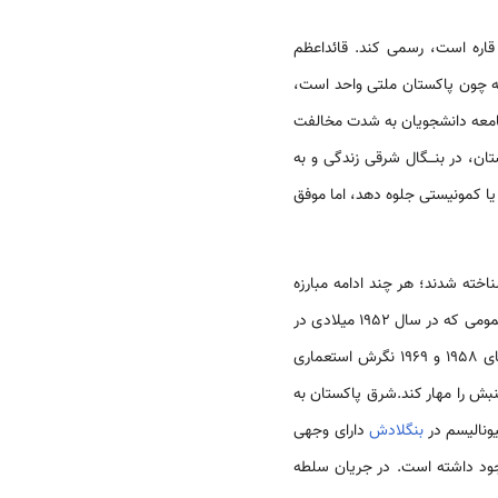
اره است، رسمی‌ کند. قائداعظم
 مارس 1948 میلادی ایراد کرد، تاکید کرد که چون پاکستان ملتی واحد است،
جامعه دانشجویان به شدت مخالفت
ان، در بنـــگال شرقی زندگی و به
 یا کمونیستی جلوه دهد، اما موفق
اخته شدند؛ هر چند ادامه مبارزه
ال 1952 میلادی در
شرقی برگزار شد، باعث شد تا قدرت را از دست مسلم لیگ خارج کند. وضع قانون ازدواج، دوبار بین سال‌های 1958 و 1969 نگرش استعماری
نبش را مهار کند.شرق پاکستان به
ونالیسم در
بنگلادش
دارای وجهی
جود داشته است. در جریان سلطه