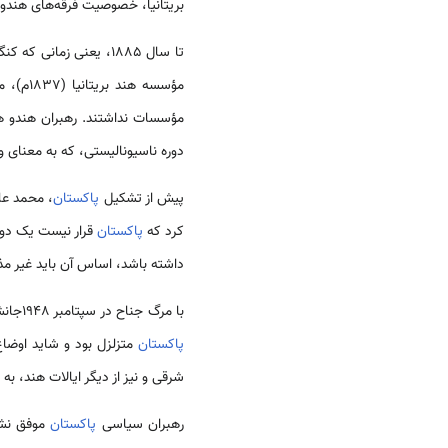
بریتانیا، خصوصیت فرقه‌های هندو 
تا سال 1885، یعنی زمانی که کنگره ملی هند تأسیس شد، گروهی از سازمان‌های دولتی را رهبران
مؤسسات نداشتند. رهبران هندو ه
دوره ناسیونالیستی، که به معنای
پیش از تشکیل
پاکستان
کرد که
پاکستان
قرار نیست یک دولت
داشته باشد، اساس آن باید غیر مذ
با مرگ جناح در سپتامبر 1948جانشینان وی در مواجهه با مشکلات گوناگونی که دولت تازه تأسیس با آن رو به رو شده بود، ناتوان بودند. ظاهرا وضعیت
پاکستان
متزلزل بود و شاید اوضاع
شرقی و نیز از دیگر ایالات هند، ب
رهبران سیاسی
پاکستان
موفق نشدن