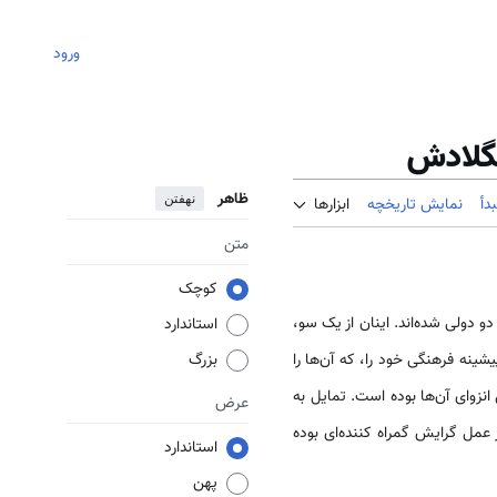
ورود
نگلادش
ظاهر
نهفتن
دأ
نمایش تاریخچه
ابزارها
متن
کوچک
و دولی شده‌اند. اینان از یک سو،
استاندارد
ینه فرهنگی خود را، که آن‌ها را
بزرگ
زوای آن‌ها بوده است. تمایل به
عرض
عمل گرایش گمراه کننده‌ای بوده
استاندارد
پهن