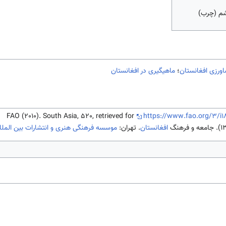
م (چرب)
ورزی افغانستان
؛
ماهیگیری در افغانستان
FAO (2010). South Asia, 520, retrieved for
https://www.fao.org/3/i1
افغانستان
. تهران:
موسسه فرهنگی هنری و انتشارات بین الملل