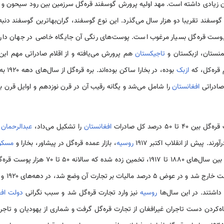
اران زیادی داشته است. مهد اولیه پرورش گوسفند قره‌گل سرزمین بین رود سیحون 
گوسفند تقریبا دو هزار سال می‌گذرد. این نوع گوسفند، گران‌بهاترین گوسفند دنبه
ت قره‌گل بسیار مرغوب است. پوست‌های رنگی آن جایگاه خاصی در جهان دارد. بر
منستان، ازبکستان و
تاجیکستان
هم پرورش می‌یافته و از اقلام صادراتی مهم این 
 قره‌کل، که
ازبک
بوده، در بخارا ساکن بوده‌اند. بره قره‌گل از سال‌های دهه ۱۹۲۰ به بعد، در
افغانستان
را شامل می‌شد و یگانه رقیب آن در قرن نوزدهم و اوایل قرن 
افغانستان
را تشکیل می‌داد،
عبدالرحمان 
رند. پیش از انقلاب اکتبر ۱۹۱۷
روسیه
، بازار عمده قره‌گل در پیشاور، بخارا و
مسکو
شتند. در این سال‌ها
روسیه
نیز وارد تجارت قره‌گل شد و سبب نگرانی
دولت افغ
ه‌کردن دست تاجران غیرافغان از تجارت قره‌گل گرفت و شماری از یهودیان و تاجران