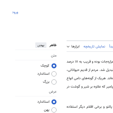
ورود
ظاهر
نهفتن
دأ
نمایش تاریخچه
ابزارها
متن
خاصه در مناطقی مانند هزاره‌جات بوده و قریب به ۱۸ درصد
کوچک
دیل شد. مردم از قدیم حیواناتی،
استاندارد
اند. هریک از گونه‌های دامی انواع
بزرگ
پامیر که علاوه بر شیر و گوشت در
عرض
استاندارد
لتو و برخی اقلام دیگر استفاده
پهن