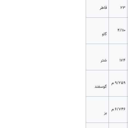
۲۳
قاطر
4/110
گاو
۱۷۴
شتر
9/259 م
گوسفند
6/746 م
بز