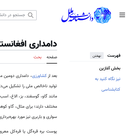
رش
ه
منوی اصلی
حتوا
دامداری افغانست
فهرست
نهفتن
صفحه
بحث
بخش آغازین
بعد از
کشاورزی
، دامداری دومین م
نیز نگاه کنید به
تولید ناخالص ملی را تشکیل می‌داد
کتابشناسی
مانند گاو، گوسفند، بز، الاغ، اسب،
مختلف دارند؛ برای مثال، گاو کوها
سواری و باربری نیز مورد بهره‌برد
پوست بره قره‌گل یا قره‌کل مع