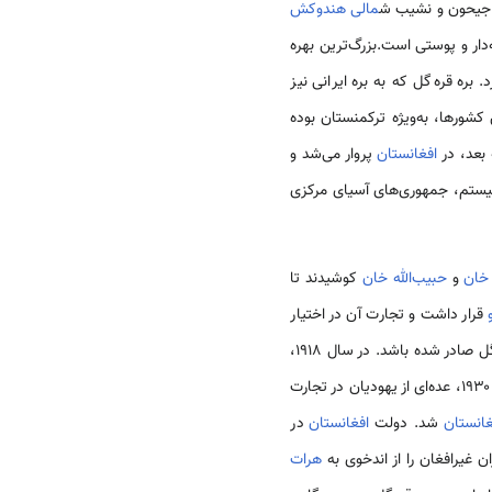
و جیحون و نشیب ش
مالی
هندوکش
‌دار و پوستی است.بزرگ‌ترین بهره
ه قره‌گل که به بره ایرانی نیز
کشورها، به‌ویژه ترکمنستان بوده
افغانستان
پروار می‌شد و
بیستم، جمهوری‌های آسیای مرکزی
خان
و
حبیب‌الله خان
کوشیدند تا
قرار داشت و تجارت آن در اختیار
تجار هندی، یهودی و بخارایی بود. بین سال‌های ۱۸۸۰ تا ۱۹۱۷، تخمین زده شده که سالانه ۵۰ تا ۷۰ هزار پوست قره‌گل صادر شده باشد. در سال ۱۹۱۸،
تجارت پوست قره‌گل از انحصار دولت خارج شد و در عوض ۵ درصد مالیات بر تجارت آن وضع شد، در دهه‌های ۱۹۲۰ و ۱۹۳۰، عده‌ای از یهودیان در تجارت
انستان
شد. دولت
افغانستان
در
 غیرافغان را از اندخوی به
هرات