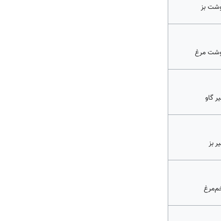
شت بز
شت مرغ
ر گاو
ر بز
م‌مرغ