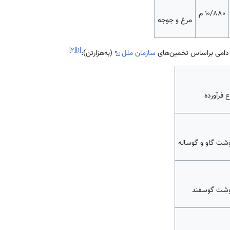
10/880 م
مرغ و جوجه
]
۲
[
]
۱
[
سازمان ملل
(به‌هزارتن):
ع فرآورده
شت گاو و گوساله
شت گوسفند