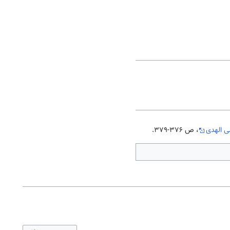
ی الهدی
، ص 376-379.