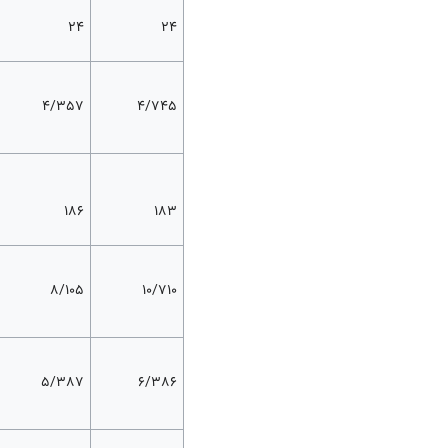
۲۴
۲۴
4/357
4/745
۱۸۶
۱۸۳
8/105
10/710
5/387
6/386