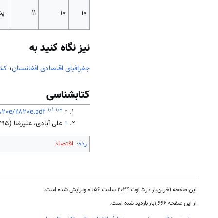
۱۰
۱۰
۱۱
پش
نیز نگاه کنید به
جغرافیای اقتصادی افغانستان
؛
کشا
کتابشناسی
۱٫۱
۱٫۰
820e/i1820e.pdf
↑
↑
علی آبادی، علیرضا (1395). جامعه و فرهنگ
رده
:
اقتصاد
این صفحه آخرین‌بار در ‏۵ اوت ۲۰۲۴ ساعت ‏۰۱:۵۶ ویرایش شده است.
از این صفحه ۱٬۶۶۶بار بازدید شده است.