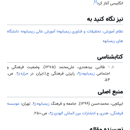
]
۱
[
انگلیسی آغاز کرد
.
نیز نگاه کنید به
نظام آموزش، تحقیقات و فناوری زیمبابوه
؛
آموزش عالی زیمبابوه
؛
دانشگاه
های زیمبابوه
کتابشناسی
↑
طالبی بیدهندی، علی‌محمد (1375). وضعیت فرهنگی و
اجتماعی
زیمبابوه
، رایزنی فرهنگی ج.ا.ایران در
حراره
. ص.
54.
منبع اصلی
ایپکچی، محمدحسن (1399). جامعه و فرهنگ
زیمبابوه
. تهران:
موسسه
فرهنگی، هنری و انتشارات بین المللی الهدی
، ص.250.
نویسنده مقاله