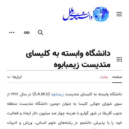
رش
ه
منوی اصلی
حتوا
جستجو
ظاهر
ابزارها
دانشگاه وابسته به کلیسای
متدیست زیمبابوه
تغییر وضعیت فهرست محتویات
صفحه
بحث
ابزارها
دانشگاه وابسته به کلیسای متدیست
زیمبابوه
(S.A.M.U) در سال 1997 از
سوی شورای جهانی کلیسا به عنوان دومین دانشگاه متدیست منطقه
جنوب آفریقا در شهر گوئرو با هزینه چهار صد میلیون دلار ایجاد و فعالیت
خود را با پذیرش دانشجو در رشته‌های علوم انسانی، ورزش و ادبیات