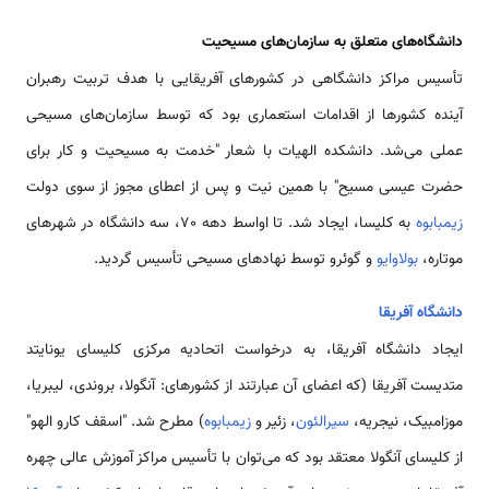
دانشگاه‌های متعلق به سازمان‌های مسیحیت
تأسیس مراکز دانشگاهی در کشورهای آفریقایی با هدف تربیت رهبران
آینده کشورها از اقدامات استعماری بود که توسط سازمان‌های مسیحی
عملی می‌شد. دانشکده الهیات با شعار "خدمت به مسیحیت و کار برای
حضرت عیسی مسیح" با همین نیت و پس از اعطای مجوز از سوی دولت
زیمبابوه
به کلیسا، ایجاد شد. تا اواسط دهه 70، سه دانشگاه در شهرهای
موتاره،
بولاوایو
و گوئرو توسط نهادهای مسیحی تأسیس گردید.
دانشگاه آفریقا
ایجاد دانشگاه آفریقا، به درخواست اتحادیه مرکزی کلیسای یونایتد
متدیست آفریقا (که اعضای آن عبارتند از کشورهای: آنگولا، بروندی، لیبریا،
موزامبیک، نیجریه،
سیرالئون
، زئیر و
زیمبابوه
) مطرح شد. "اسقف کارو الهو"
از کلیسای آنگولا معتقد بود که می‌توان با تأسیس مراکز آموزش عالی چهره