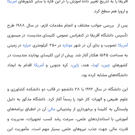
آفریقا را به تدریج تغییر داده آموزش را در این قاره با سایر کشورهای
آمریکا
و اروپا هم سطح کرد.
پس از بررسی جوانب مختلف و انجام مقدمات لازم، در سال 1988 طرح
تأسیس دانشگاه آفریقا در کنفرانس عمومی کلیسای متدیست در میسوری
آمریکا
تصویب و بنای آن در شهر
موتاره
در 250 کیلومتری
حراره
در زمینی
به مساحت 1545 هکتار آغاز شد. پیش از این کلیسای یونایتد متدیست در
کشورهای
چین
،
کوبا
، هند،
ژاپن
، کره جنوبی و
آمریکا
اقدام به ایجاد
دانشگاه‌های مشابه کرده بود.
این دانشگاه در سال 1992 با 28 دانشجو در قالب دو دانشکده کشاورزی و
علوم طبیعی و الهیات کار خود را رسماً آغاز کرد. دانشگاه مذکور به دلیل
وابستگی به کلیسا و برخورداری از پشتیبانی
مالی
آن در انطباق برنامه‌های
آموزشی با استانداردهای علمی، سرعت رشد کسب تجهیزات، مدیریت و
قدرت مالی جهت جذب نیروهای علمی بسیار مهم است. مأموریت این