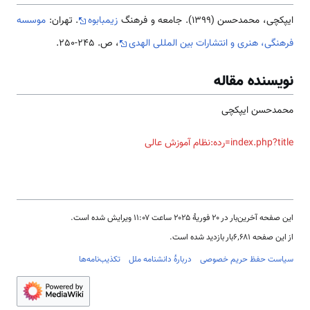
ایپکچی، محمدحسن (1399). جامعه و فرهنگ
زیمبابوه
. تهران:
موسسه
فرهنگی، هنری و انتشارات بین المللی الهدی
، ص. 245-250.
نویسنده مقاله
محمدحسن ایپکچی
index.php?title=رده:نظام آموزش عالی
این صفحه آخرین‌بار در ‏۲۰ فوریهٔ ۲۰۲۵ ساعت ‏۱۱:۰۷ ویرایش شده است.
از این صفحه ۶٬۶۸۱بار بازدید شده است.
سیاست حفظ حریم خصوصی
دربارهٔ دانشنامه ملل
تکذیب‌نامه‌ها