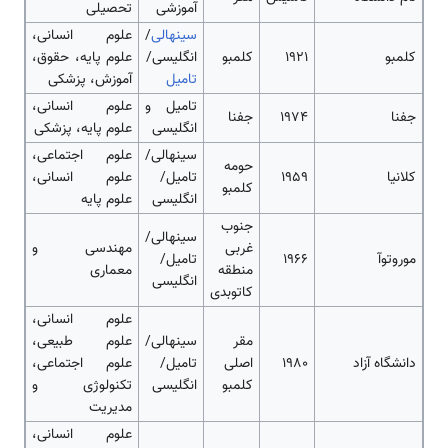
آموزشی
تحصیلی
سینهالی
/
علوم انسانی،
کلمبو
1921
کلمبو
انگلیسی/
علوم پایه، حقوق،
تامیل
آموزش، پزشکی
تامیل و
علوم انسانی،
جفنا
1974
جفنا
انگلیسی
علوم پایه، پزشکی
سینهالی/
علوم اجتماعی،
حومه
کلانیا
1959
تامیل/
علوم انسانی،
کلمبو
انگلیسی
علوم پایه
جنوب
سینهالی/
غربی
مهندسی و
موروتوآ
1966
تامیل/
منطقه
معماری
انگلیسی
کاتوبدی
علوم انسانی،
مقر
سینهالی/
علوم طبیعی،
دانشگاه آزاد
1980
اصلی
تامیل/
علوم اجتماعی،
کلمبو
انگلیسی
تکنولوژی و
مدیریت
علوم انسانی،