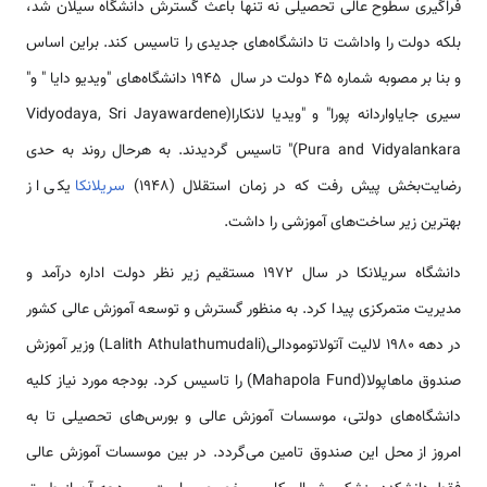
فراگیری سطوح عالی تحصیلی نه تنها باعث گسترش دانشگاه سیلان شد،
بلکه دولت را واداشت تا دانشگاه‌های جدیدی را تاسیس کند. براین اساس
و بنا بر مصوبه شماره 45 دولت در سال 1945 دانشگاه‌های "ویدیو دایا " و"
سیری جایاواردانه پورا" و "ویدیا لانکارا(Vidyodaya, Sri Jayawardene
Pura and Vidyalankara)" تاسیس گردیدند. به هرحال روند به حدی
رضایت‌بخش پیش رفت که در زمان استقلال (1948)
سریلانکا
یکی از
بهترین زیر ساخت‌های آموزشی را داشت.
دانشگاه سریلانکا در سال 1972 مستقیم زیر نظر دولت اداره درآمد و
مدیریت متمرکزی پیدا کرد. به منظور گسترش و توسعه آموزش عالی کشور
در دهه 1980 لالیت آتولاتومودالی(Lalith Athulathumudali) وزیر آموزش
صندوق ماهاپولا(Mahapola Fund) را تاسیس کرد. بودجه مورد نیاز کلیه
دانشگاه‌های دولتی، موسسات آموزش عالی و بورس‌های تحصیلی تا به
امروز از محل این صندوق تامین می‌گردد. در بین موسسات آموزش عالی