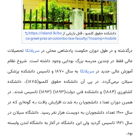
دانشکده حقوق کلمبو ، قابل بازیابی از
https://island.lk/bo
os-greet-prez-at-colombo-law-faculty/?noamp=mobile
درگذشته و در طول دوران حکومت پادشاهی محلی در
سریلانکا
تحصیلات
عالی فقط در چندین مدرسه بزرگ بودایی وجود داشته است. شروع نظام
آموزش عالی جدید در
سریلانکا
به سال 1870 و تاسیس دانشکده پزشکی
سیلان برمی‌گردد. در پی آن دانشکده حقوق کلمبو(1875)، دانشکده
کشاورزی (1884) و دانشکده فنی دولت(1893) (1893) تاسیس شدند. در
همین دوران تعداد دانشجویان به شدت افزایش یافت به گونه‌ای که در
سال 1900 تعداد دانشجویان به دویست هزار نفر رسید. دانشگاه سیلان در
سال 1921 تاسیس گردید ولی این دانشگاه در آغاز به دانشگاه لندن وابسته
بود.