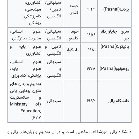
سینهالی/
کشاورزی،
حومه
پردنیا(Pasnal)
1942
تامیل/
مهندسی،
کندی
انگلیسی
دامپزشکی،
پزشکی
سری جایاواردانه
حومه
سینهالی/
علوم انسانی،
1959
پورا
کلمبو
انگلیسی
مدیریت، بازرگانی
باتیکولا(Pasnal)
تامیل و
علوم پایه و
1981
باتیکولا
انگلیسی
کشاورزی
سینهالی
علوم انسانی،
روهونوو(Pasnal)
1978
و
علوم پایه،
انگلیسی
پزشکی، کشاورزی
بودیزم و زبان های
متون بودایی پالی
و سانسکریت
دانشگاه پالی
1982
سینهالی
(Ministery of
Education,
2012)
دانشگاه پالی آموزشگاهی مذهبی است و در آن بودیزم و زبان‌های پالی و