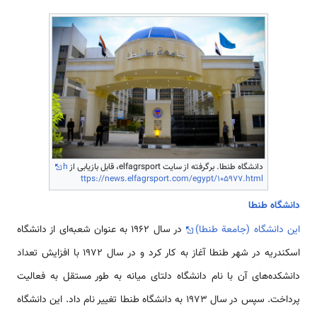
دانشگاه طنطا. برگرفته از سایت elfagrsport، قابل بازیابی از
h
ttps://news.elfagrsport.com/egypt/105977.html
دانشگاه طنطا
این دانشگاه (جامعة طنطا)
در سال 1962 به عنوان شعبه­‌ای از دانشگاه
اسکندریه در شهر طنطا آغاز به کار کرد و در سال 1972 با افزایش تعداد
دانشکده‌­های آن با نام دانشگاه دلتای میانه به طور مستقل به فعالیت
پرداخت. سپس در سال 1973 به دانشگاه طنطا تغییر نام داد. این دانشگاه