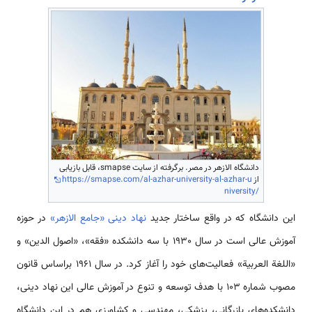
دانشگاه الازهر در مصر. برگرفته از سایت smapse، قابل بازیابی
از
https://smapse.com/al-azhar-university-al-azhar-u
niversity/
این دانشگاه که در واقع ساختار جدید
نهاد دینی «جامع الازهر»
در حوزه
آموزش عالی است در سال 1930 با سه دانشکده «فقه»، «اصول الدین» و
«اللغة العربیة» فعالیت‌­های خود را آغاز کرد. در سال 1961 براساس قانون
مصوب شماره 103 با هدف توسعه و تنوع در آموزش عالی این نهاد دینی،
دانشکده­‌های بازرگانی، پزشکی، مهندسی و کشاورزی هم در این دانشگاه