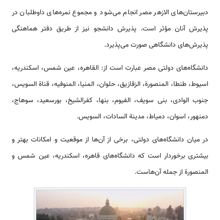
دبیرستان­‌های الازهر مصر انجام می‌شود و مجموع نمره‌­های داوطلبان در
پذیرش آنان مؤثر است. پذیرش دانشجو نیز از طریق دفتر هماهنگی
پذیرش‌­های دانشگاهی صورت می‌­پذیرد.
دانشگاه‌­های دولتی مصر عبارت است از: القاهره، عین شمس، اسکندریه،
اسیوط، طنطا، المنصورة، الزقازیق، حلوان، المنیا، المنوفیه، قناة السویس،
جنوب الوادی، بنی سویف، الفیوم، بنها، کفرالشیخ، بورسعید، سوهاج،
دمنهور، اسوان، دمیاط، مدینة السادات، السویس.
در میان دانشگاه‌­های دولتی، برخی از آن‌ها از موقعیت و امکانات بهتر و
بیشتری برخوردار است که دانشگاه‌­های قاهره، اسکندریه، عین شمس و
المنصورة از جمله آن‌هاست.