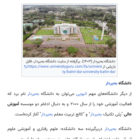
دانشگاه بحیردار (1403). برگرفته از سایت دانشگاه بحیردار، قابل
بازیابی از
https://www.universityguru.com/fa/universi
ty/bahir-dar-university-bahir-dar
دانشگاه
بحیردار
از دیگر دانشگاه‌‌های مهم
اتیوپی
‌می‌توان به دانشگاه
بحیردار
نام برد که
فعالیت آموزشی خود را از سال 2000 و به دنبال ادغام دو موسسه
آموزش
عالی
"پلی تکنیک
بحیردار
" و "کالج تربیت معلم
بحیردار
" آغاز کرده‌است.
دانشگاه
بحیردار
دربرگیرنده سه دانشکده: علوم رفتاری و آموزشی علوم