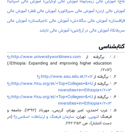
عاج
؛
آموزش عالی زیمبابوه
؛
آموزش عالی اوکراین
؛
آموزش عالی اسپانیا
؛
آموزش عالی اردن
؛
آموزش عالی سیرالئون
؛
آموزش عالی قطر
؛
آموزش عالی
قزاقستان
؛
آموزش عالی بنگلادش
؛
آموزش عالی تاجیکستان
؛
آموزش عالی
سریلانکا
؛
آموزش عالی در آرژانتین
؛
آموزش عالی تایلند
کتابشناسی
↑
برگرفته از
http://www.universityworldnews.com
(/Ethiopia: Expanding and improving higher education
/2012)
↑
برگرفته از
http://www.aau.edu.et/2012
↑
برگرفته از
http://www.4icu.org/et/+Top+Colleges+&+U
niversities+in+Ethiopia+/2013
↑
برگرفته از
http://www.4icu.org/et/+Top+Colleges+&+U
niversities+in+Ethiopia+/2013
↑
عرب احمدی، امیر بهرام، کریمی، مهرداد (1392). جامعه و
فرهنگ
اتیوپی
. تهران:
سازمان فرهنگ و ارتباطات اسلامی
(در
دست انتشار)، ص 252-262.