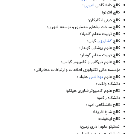
کالج دانشگاهی
اتیوپی
؛
کالج انتوتو؛
کالج دینی انگلیکان؛
کالج ساخت بناهای معماری و توسعه شهری؛
کالج تربیت معلم گامبلا؛
کالج
کشاورزی
گوان؛
کالج علوم پزشکی گوندار؛
کالج تربیت معلم گوندار؛
کالج علوم بازرگانی و کامپیوتر گراس؛
مؤسسه عالی تکنولوژی اطلاعات و ارتباطات مخابراتی؛
کالج علوم
بهداشتی
‌ هاواتا؛
دانشگاه ولکت؛
کالج علوم کامپیوتر فناوری هیلکو؛
دانشگاه راکمو؛
کالج دانشگاهی امید؛
کالج شاخ آفریقا؛
کالج اینفونت؛
انستیتو علوم اداری زمین؛
انستیتو رهبری بین المللی؛