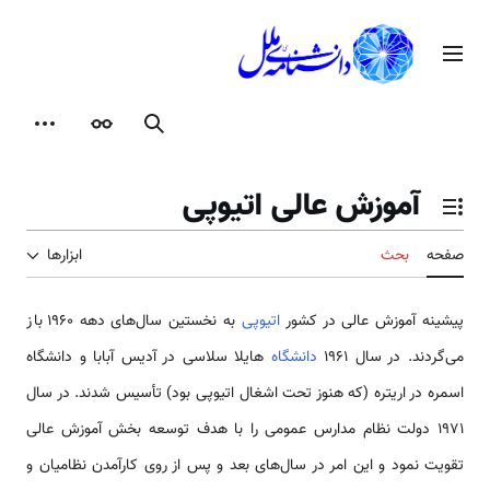
رش
ه
منوی اصلی
حتوا
جستجو
ظاهر
ابزارها
آموزش عالی اتیوپی
تغییر وضعیت فهرست محتویات
صفحه
بحث
ابزارها
پیشینه آموزش عالی در کشور
اتیوپی
به نخستین سال‌‌های دهه 1960 باز
‌می‌گردند. در سال 1961
دانشگاه‌
هایلا سلاسی در آدیس آبابا و دانشگاه
اسمره در اریتره (که هنوز تحت اشغال اتیوپی بود) تأسیس شدند. در سال
1971 دولت نظام مدارس عمو‌می را با هدف توسعه بخش آموزش عالی
تقویت نمود و این امر در سال‌‌های بعد و پس از روی کارآمدن نظامیان و