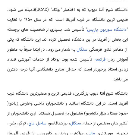
دانشگاه شیخ آنتا دیوپ که به اختصار "یوکاد" (UCAD)نامیده می شود،
قدیمی ترین دانشگاه در غرب آفریقا است که در سال 1950 با نظارت
"
دانشگاه سوربون
پاریس
" تاًسیس شد. بسیاری از شخصیت های برجسته
این بخش از آفریقا در این دانشگاه تحصیل کرده اند. این دانشگاه که یکی
از مظاهر غنای فرهنگی
سنگال
به شمار می رود، در ابتدا صرفاً به منظور
آموزش زبان
فرانسه
تاًسیس شده بود. یوکاد از خدمات آموزشی تعداد
زیادی استاد برخوردار است که حداقل مدارج دانشگاهی آنها درجه دکتری
می باشد.
دانشگاه شیخ آنتا دیوپ بزرگترین، قدیمی ترین و معتبرترین دانشگاه غرب
آفریقا است. در این دانشگاه اساتید و دانشجویان داخلی وخارجی زیادی(
حدود هفتاد هزار دانشجو) مشغول به تحصیل هستند. این دانشجویان از
کشور های مختلفی از جمله:
سنگال
، بورکینافاسو،
ساحل عاج
، توگو، بِنَین،
نیجریه، موریتانی،
مالی
، مراکش، رواندا و کامرون... از قاره‌ی آفریقا؛