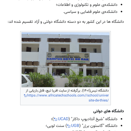
دانشکده‌ی علوم و تکنولوژی و اطلاعات؛
دانشکده‌ی علوم قضایی و سیاسی.
دانشگاه ها در این کشور به دو دسته دانشگاه دولتی و آزاد تقسیم شده اند:
دانشگاه تیس(1401). برگرفته از سایت افریا تیچ، قابل بازیابی از
https://www.africatechschools.com//school/univer
site-de-thies/
دانشگاه های دولتی
دانشگاه "شیخ آنتادیوپ داکار" (
UCAD
)؛
دانشگاه "گاستون برژر" (
UGB
) سنت لویی؛