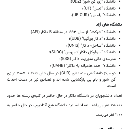
دانشگاه "زی گن شور" (UDZ)؛
دانشگاه "تیس" (UT)؛
دانشگاه" بام بی" (UB-CUR).
دانشگاه های آزاد
دانشگاه "شرکت"- از سال 1993 در منطقه B داکار (AFI)؛
دانشگاه "داکار بورگیبا" (UDB)؛
دانشگاه "ساحل- داکار" (UNIS)؛
دانشگاه "سوفوکل داکار کامپوس" (SUDC)؛
مدرسه‌ی عالی مدیریت داکار (ESG)؛
دانشگاه" احمد هامپاته با- داکار" (UAHB)؛
دو مرکز دانشگاهی منطقه‌ای (CUR) در سال های 2006 تا 2007 در زی
گن شور و بام بی بازگشایی شده اند و تعدادی نیز در دست احداث
است.
تعداد دانشجویان در دانشگاه داکار در حال حاضر در کلیه‌ی رشته ها حدود
75.000 نفر می‌باشد. تعداد اساتید دانشگاه شخ آنتادیوپ در حال حاضر به
1200 نفر می‌رسد.