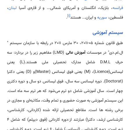
فرانسه
، بلژیک، انگلستان و آمریکای شمالی... و از قاره‌ی آسیا
لبنان
،
]
۱
[
فلسطین،
سوریه
و ایران... هستند
.
سیستم آموزشی
طبق قانون شماره 05-2011، 30 مارس 2011 در رابطه با سازمان سیستم "
ال.ام.دی" در موسسات
آموزش عالی
(LMD) مفاهیم زیر را در بردارد: سه
حرف D.M.L شامل مدارک تحصیلی ملی هستند.(L) یعنی
لیسانس(Licence)، (M) یعنی فوق لیسانس (Master)و (D) یعنی دکترا
(Doctorat). دوره لیسانس سه سال، فوق لیسانس دو سال و دوره دکتری
چهار است. سال آموزشی شامل دو ترم می‌شود که هر ترم سه ماه است.
این سیستم آموزشی به صورت حضوری و تمام وقت، مکاتبه‌ای و مجازی در
برخی رشته ها است. مقاطع تحصیلی ارائه شده (کاردانی، کارشناسی،
کارشناسی ارشد، دکترا) عبارتند از:دوره کاردانی (فوق دیپلم) که شامل 4
ترم است. دوره کارشناسی (لیسانس) شامل 6 ترم است. دوره کارشناسی