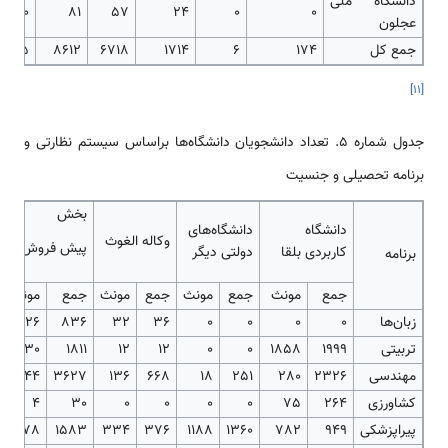
دانشگاه ملی
10
81
57
24
0
0
عجلون
جمع کل
174
6
1714
6718
8612
2115
]
۱۱
[
جدول شماره 5. تعداد دانشجویان دانشگاه‌ها براساس سیستم نظارتی و
برنامه تحصیلی و جنسیت
بخش
دانشگاه
دانشگاه‌های
وکاله الغوث
پیش فروش
کاربردی بلقا
دولتی دیگر
برنامه
جمع
مونث
جمع
مونث
جمع
مونث
جمع
مونث
زبان‌ها
0
0
0
0
36
32
836
726
تربیتی
1999
1858
0
0
12
12
1811
1730
مهندسی
2326
280
251
18
668
136
3627
244
کشاورزی
264
75
0
0
0
0
30
4
پیراپزشکی
949
782
1360
1188
376
334
1583
978