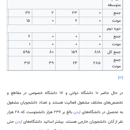
متوسطه
جمع
0
23
2
36
62
مونث
0
6
0
15
3
دوره دوم
جمع
0
0
0
6
0
مونث
0
0
0
1
0
جمع کل
818
159
80
595
306
جمع
61
316
39
64
285
مونث
]
۱۲
[
در حال حاضر 10 دانشگاه دولتی و 17 دانشگاه خصوصی در مقاطع و
تخصص‌های مختلف مشغول فعالیت هستند و تعداد دانشجویان مشغول
به تحصیل در دانشگاه‌های
اردن
بالغ بر 236 هزار دانشجوست که 28 هزار
نفر از آنان دانشجویان خارجی هستند. بیشتر اساتید دانشگاه‌های
اردن
حتی