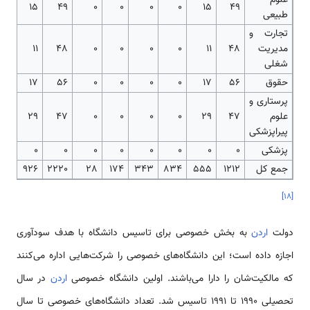
15
49
0
0
0
0
15
49
طبیعی
تجارت و
مدیریت
48
11
0
0
0
0
48
11
شغلی
حقوق
56
17
0
0
0
0
56
17
پرستاری و
علوم
47
29
0
0
0
0
47
29
پیراپزشکی
پزشکی
0
0
0
0
0
0
0
0
جمع کل
1212
555
834
343
174
28
2220
926
]
۱۸
[
دولت
اردن
به بخش خصوصی برای تاسیس دانشگاه با هدف سودآوری
اجازه داده است؛ این دانشگاه‌های خصوصی را شرکت‌هایی اداره می‌کنند
که مالکیت‌شان را دارا می‌باشند. اولین دانشگاه خصوصی
اردن
در سال
تحصیلی 1990 تا 1991 تاسیس شد. تعداد دانشگاه‌های خصوصی تا سال