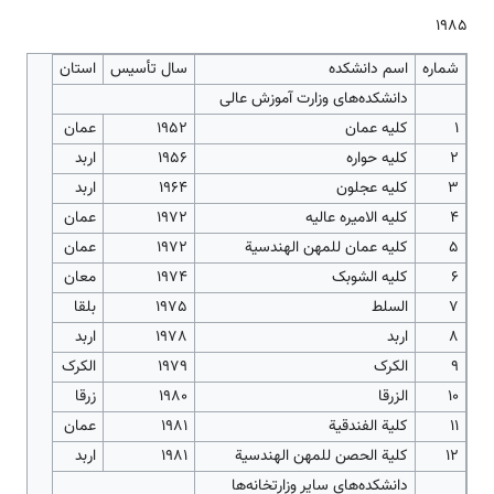
1985
شماره
اسم دانشکده
سال تأسیس
استان
دانشکده‌های وزارت آموزش عالی
1
کلیه عمان
1952
عمان
2
کلیه حواره
1956
اربد
3
کلیه عجلون
1964
اربد
4
کلیه الامیره عالیه
1972
عمان
5
کلیه عمان للمهن الهندسیة
1972
عمان
6
کلیه الشوبک
1974
معان
7
السلط
1975
بلقا
8
اربد
1978
اربد
9
الکرک
1979
الکرک
10
الزرقا
1980
زرقا
11
کلیة الفندقیة
1981
عمان
12
کلیة الحصن للمهن الهندسیة
1981
اربد
دانشکده‌های سایر وزارتخانه‌ها