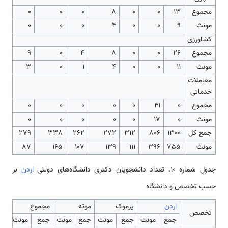
مجموع
13
0
0
8
0
0
0
مونث
9
0
0
4
0
0
0
کشاورزی
مجموع
26
0
0
8
4
0
9
مونث
11
0
0
4
1
0
3
معاملات
خدماتی
مجموع
0
41
0
0
0
0
0
مونث
0
17
0
0
0
0
0
جمع کل
1300
806
312
272
262
338
279
مونث
755
396
111
139
107
165
87
جدول شماره 10. تعداد دانشجویان دکتری دانشگاه‌های دولتی
اردن
بر
حسب تخصص و دانشگاه
اردن
یرموک
موته
مجموع
تخصص
جمع
مونث
جمع
مونث
جمع
مونث
جمع
مونث