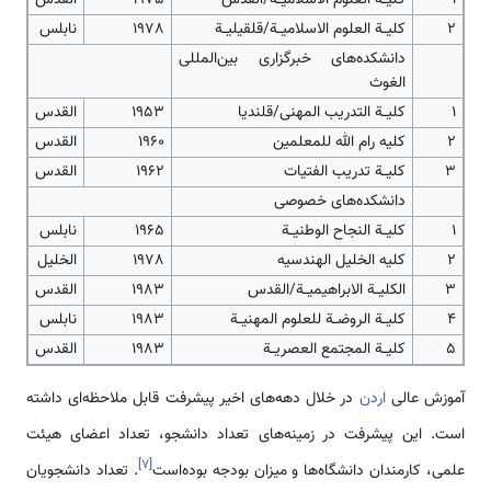
2
کلیــة العلوم الاسلامیــة/قلقیلیــة
1978
نابلس
دانشکده‌های خبرگزاری بین‌المللی
الغوث
1
کلیــة التدریب المهنی/قلندیا
1953
القدس
2
کلیه رام الله للمعلمین
1960
القدس
3
کلیــة تدریب الفتیات
1962
القدس
دانشکده‌های خصوصی
1
کلیــة النجاح الوطنیــة
1965
نابلس
2
کلیه الخلیل الهندسیه
1978
الخلیل
3
الکلیــة الابراهیمیــة/القدس
1983
القدس
4
کلیــة الروضــة للعلوم المهنیــة
1983
نابلس
5
کلیــة المجتمع العصریــة
1983
القدس
آموزش عالی
اردن
در خلال دهه‌های اخیر پیشرفت قابل ملاحظه‌ای داشته
است. این پیشرفت در زمینه‌های تعداد دانشجو، تعداد اعضای هیئت
]
۷
[
علمی، کارمندان دانشگاه‌ها و میزان بودجه بوده‌است
. تعداد دانشجویان