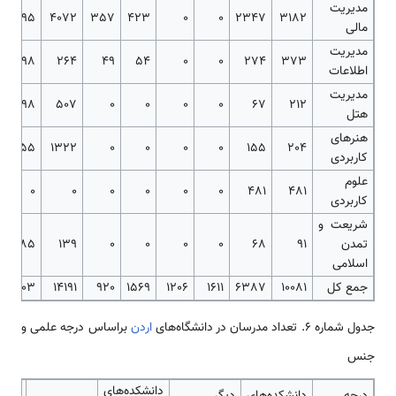
مدیریت
2095
4072
357
423
0
0
2347
3182
مالی
مدیریت
98
264
49
54
0
0
274
373
اطلاعات
مدیریت
98
507
0
0
0
0
67
212
هتل
هنرهای
755
1322
0
0
0
0
155
204
کاربردی
علوم
0
0
0
0
0
0
481
481
کاربردی
شریعت و
تمدن
91
68
0
0
0
0
139
85
اسلامی
جمع کل
10081
6387
1611
1206
1569
920
14191
6803
جدول شماره 6. تعداد مدرسان در دانشگاه‌های
اردن
براساس درجه علمی‌ و
جنس
دانشکده‌های
درجه
دانشکده‌های
دیگر