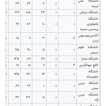
دانشگاه ملی
14
84
76
8
0
0
ایربید
دانشگاه جراش
0
0
24
105
129
21
دانشگاه
تکنولوژی
0
0
10
86
96
17
پرنسس سمیه
آکادمی‌موسیقی
5
18
9
3
0
6
اردن
دانشکده علوم
18
45
40
5
0
0
تربیتی
دانشگاه جدارا
0
0
26
109
135
27
کالج جهانگردی
4
0
9
5
18
10
دانشگاه
31
145
131
14
0
0
خاورمیانه
دانشگاه عربی
13
89
89
0
0
0
عمان
دانشگاه عربی
15
42
37
5
0
0
آزاد