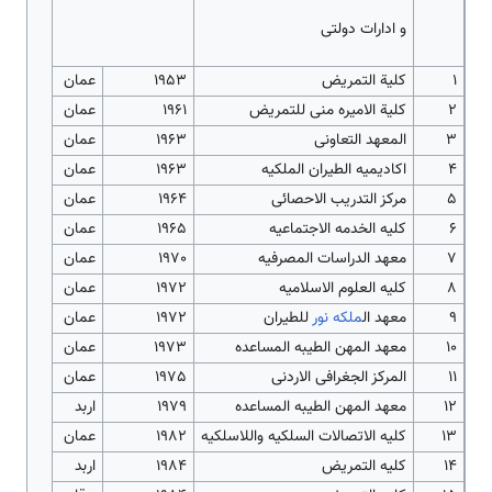
و ادارات دولتی
1
کلیة التمریض
1953
عمان
2
کلیة الامیره منی للتمریض
1961
عمان
3
المعهد التعاونی
1963
عمان
4
اکادیمیه الطیران الملکیه
1963
عمان
5
مرکز التدریب الاحصائی
1964
عمان
6
کلیه الخدمه الاجتماعیه
1965
عمان
7
معهد الدراسات المصرفیه
1970
عمان
8
کلیه العلوم الاسلامیه
1972
عمان
9
معهد ال
ملکه نور
للطیران
1972
عمان
10
معهد المهن الطیبه المساعده
1973
عمان
11
المرکز الجغرافی الاردنی
1975
عمان
12
معهد المهن الطیبه المساعده
1979
اربد
13
کلیه الاتصالات السلکیه واللاسلکیه
1982
عمان
14
کلیه التمریض
1984
اربد