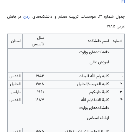
]
۶
[
جدول شماره 3. موسسات تربیت معلم و دانشکده‌های
اردن
در بخش
غربی 1985
سال
شماره
اسم دانشکده
استان
تأسیس
دانشکده‌های وزارت
آموزش عالی
1
کلیه رام الله للبنات
1952
القدس
2
کلیه العروب/الخلیل
1958
الخلیل
3
کلیة طولکرم
1960
نابلس
4
کلیة الامة/رام الله
1983
القدس
دانشکده‌های وزارت
اوقاف اسلامی
1
کلیــة العلوم الاسلامیــة/القدس
1975
القدس