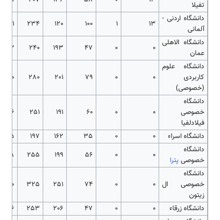
تفیلا
دانشگاه اردنی -
111
234
120
100
1
13
آلمانی
دانشگاه الاهلی
73
240
193
47
0
0
عمان
دانشگاه علوم
کاربردی
0
0
79
201
280
90
(خصوصی)
دانشگاه
خصوصی
0
0
60
191
251
76
فیلادلفیا
دانشگاه اسراء
0
0
35
162
197
35
دانشگاه
98
255
199
56
0
0
خصوصی
پترا
دانشگاه
خصوصی ال
0
0
74
251
325
100
زیتون
دانشگاه زرقاء
0
0
47
206
253
56