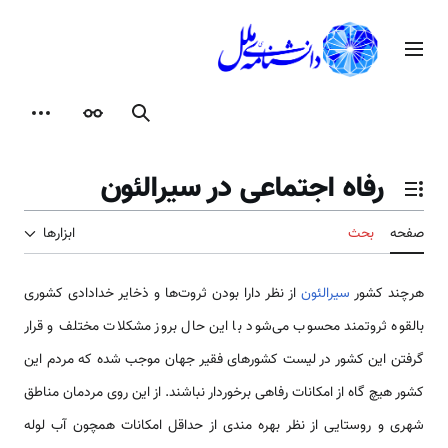
رش
ه
منوی اصلی
حتوا
جستجو
ظاهر
ابزارها
رفاه اجتماعی در سیرالئون
تغییر وضعیت فهرست محتویات
صفحه
بحث
ابزارها
هرچند کشور
سیرالئون
از نظر دارا بودن ثروت‌ها و ذخایر خدادادی کشوری
بالقوه ثروتمند محسوب می‌شود با این حال بروز مشکلات مختلف و قرار
گرفتن این کشور در لیست کشورهای فقیر جهان موجب شده که مردم این
کشور هیچ گاه از امکانات رفاهی برخوردار نباشند. از این روی مردمان مناطق
شهری و روستایی از نظر بهره مندی از حداقل امکانات همچون آب لوله