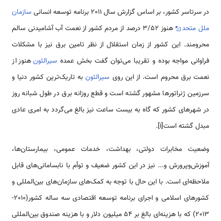
در سرتاسر کشور، بر اساس گزارش سال 2011 برنامه توسعه انسانی
سازمان
ملل متحد
هنوز 3/52 درصد از مردم کشور از نعمت آب آشامیدنی سالم
محرومند. این کشور از زمان استقلال از نظر تامین برق نیز با مشکلات
فراوانی مواجه بوده و تقریبا می‌توان گفت بخش عمده
سیرالئون
هنوز از
نعمت برق محروم است. از این روی
سیرالئون
به تاریک‌ترین کشور دنیا و
سرزمین ژنراتورها مشهور گشته است و قطع روزانه برق در طول شبانه روز
در شهرهای کشور که گاه به بیست ساعت نیز بالغ می‌گردد به امری عادی
مبدل گشته است[i].
وضعیت مخابرات دولتی، بهداشت، خدمات عمومی، بیمارستان‌ها،
آموزش‌وپرورش و... نیز در این کشور ضعیف و توأم با نابسامانی‌های قابل
ملاحظه‌ای است. با این حال با توجه به کمک‌های سازمان‌های بین‌المللی و
کشورهای اسلامی و اجرای برنامه توسعه اقتصادی سه ساله کشور(2010-
2013) که با هزینه‌ای بالغ بر 54 میلیون دلار و با هزینه صندوق بین‌المللی