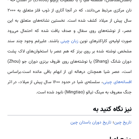
باستان‌شناسان، سلسله شیا را با کشفیات اِرلیتو (Erlitou) در استان خه ­
نان مرکزی مرتبط می‌دانند، که در آن­جا آثاری از ذوب فلز متعلق به 2000
سال پیش از میلاد کشف شده است. نخستین نشانه‌های متعلق به این
عصر، از نوشته­‌های روی سفال و صدف یافت شده که احتمال می‌رود
صورت اولیه‌ی کاراکترهای نوین
زبان چینی
باشند. علی­رغم وجود چند سند
مشخص نوشته شده بر روی برنز که هم ­عصر با استخوان­‌های لاک پشت
دوران شانگ (Shang) یا نوشته­‌های روی ظروف برنزی دوران جو (Zhou)
است، عصر شیا هم­چنان در‌هاله ­ای از ابهام باقی مانده است.براساس
افسانه‌های چینی
، سلسله‌ی شیا در حدود 1600 سال پیش از میلاد، در اثر
جنگ معروف به مینگ تیائو (Mingtiao) نابود شده است.
نیز نگاه کنید به
تاریخ چین
؛
تاریخ دوران باستان چین