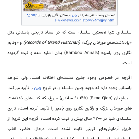
دودمان و سلسله‌ی شیا در
چین
باستان. قابل بازیابی از
http
s://kknews.cc/history/v5mqjvy.html
سلسله‌ی شیا نخستین سلسله است که در اسناد تاریخی باستانی مثل
«
یادداشت­‌های مورخان بزرگ» (Records of Grand Historian)
و «وقایع
نگاری روی بامبو» (Bamboo Annals) بدان اشاره شده و ثبت گردیده
است.
اگرچه در خصوص وجود چنین سلسله­‌ای اختلاف است، ولی شواهد
باستانی وجود دارد که وجود چنین سلسله­‌ای در تاریخ
چین
را تأیید می‌کند.
سیما­چیان (Sima Qian) (90-145 میلادی) مورخ، که کتاب­‌های
یادداشت­‌
های مورخان بزرگ
و
وقایع نگاری روی بامبو
را تألیف کرده است، تاریخ
سلسله‌ی شیا در 4200 سال پیش را ثبت کرده است، اگرچه این تاریخ از
طریق آزمایش‌های کربنی ثابت نشده است. درحال حاضر، اغلب