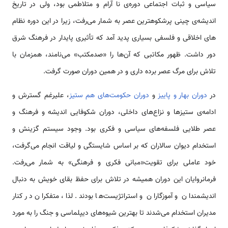
سیاسی و ثبات اجتماعی دوره‌ی نا آرام و متلاطمی بود، ولی در تاریخ
اندیشه‌ی چینی پرشکوه­ترین عصر به ­شمار می‌رفت، زیرا در این دوره نظام­‌
های اخلاقی و فلسفی بسیاری پدید آمد که تأثیری پایدار در فرهنگ شرق
دور داشت. ظهور مکاتبی که آن‌ها را «صدمکتب» می‌نامند، همزمان با
تلاش برای مرگ عصر برده داری و در همین دوران صورت گرفت.
در
دوران بهار و پاییز
و
دوران حکومت‌های هم ستیز
، علی­رغم گسترش و
ادامه‌ی ستیزها و نزاع­‌های داخلی، دوران شکوفایی اندیشه و فرهنگ و
عصر طلایی فلسفه­‌های سیاسی و فکری بود. وجود سیستم گزینش و
استخدام دیوان سالاران که بر اساس شایستگی و لیاقت انجام می‌گرفت،
خود عاملی برای تقویت«مبانی فکری و فرهنگی» به­ شمار می­‌رفت.
فرمانروایان این دوران همیشه در تلاش برای حفظ بقای خویش به دنبال
اندیشمندان و آموزگاران و استراتژیست­‌ها بودند. لذا، متفکران در کنار
مدیران استخدام می‌شدند تا بهترین شیوه‌های دیپلماسی و جنگ را به مورد