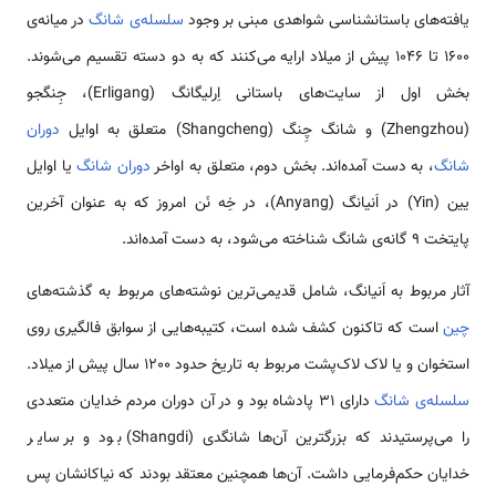
یافته­‌های باستانشناسی شواهدی مبنی بر وجود
سلسله‌ی شانگ
در میانه‌ی
1600 تا 1046 پیش از میلاد ارایه می‌کنند که به دو دسته تقسیم می­‌شوند.
بخش اول از سایت­‌های باستانی اِرلیگانگ (Erligang)، جِنگجو
(Zhengzhou) و شانگ ­چِنگ (Shangcheng) متعلق به اوایل
دوران
شانگ
، به دست آمده‌­اند. بخش دوم، متعلق به اواخر
دوران شانگ
یا اوایل
یین (Yin) در اَنیانگ (Anyang)، در خِه نَن امروز که به ­عنوان آخرین
پایتخت 9 گانه‌ی شانگ شناخته می­‌شود، به دست آمده‌اند.
آثار مربوط به اَنیانگ، شامل قدیمی‌ترین نوشته‌های مربوط به گذشته­‌های
چین
است که تاکنون کشف شده است، کتیبه‌هایی از سوابق فالگیری روی
استخوان و یا لاک لاک‌­پشت مربوط به تاریخ حدود 1200 سال پیش از میلاد.
سلسله‌ی شانگ
دارای 31 پادشاه بود و در آن دوران مردم خدایان متعددی
را می‌پرستیدند که بزرگترین آن‌ها شانگدی (Shangdi) بود و بر سایر
خدایان حکم‌فرمایی داشت. آن‌ها هم­چنین معتقد بودند که نیاکانشان پس