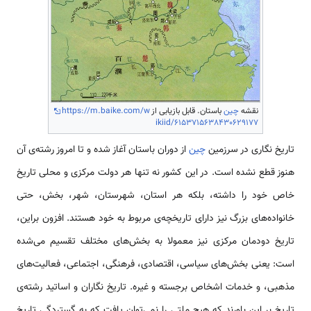
نقشه
چین
باستان. قابل بازیابی از
https://m.baike.com/w
ikiid/6153715638430629177
تاریخ نگاری در سرزمین
چین
از دوران باستان آغاز شده و تا امروز رشته‌ی آن
هنوز قطع نشده است. در این کشور نه تنها هر دولت مرکزی و محلی تاریخ
خاص خود را داشته، بلکه هر استان، شهرستان، شهر، بخش، حتی
خانواده‌های بزرگ نیز دارای تاریخچه‌ی مربوط به خود هستند. افزون براین،
تاریخ دودمان مرکزی نیز معمولا به بخش‌های مختلف تقسیم می‌شده
است: یعنی بخش‌های سیاسی، اقتصادی، فرهنگی، اجتماعی، فعالیت‌های
مذهبی، و خدمات اشخاص برجسته و غیره. تاریخ نگاران و اساتید رشته‌ی
تاریخ بر این باورند که هیچ ملتی را نمی‌توان یافت که به گستردگی تاریخ