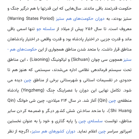
حکومت قدرتمند باقی ماندند. سال­‌هایی که این قدرت­ها با هم درگیر جنگ و
ستیز بودند، به
دوران حکومت‌های هم ستیز
(Warring States Poriod)
معروف است. تا سال 256 پیش از میلاد از
سلسله جو
تنها اسمی باقی
ماند و قدرت جزیی در اختیار پادشاه بود و قدرت واقعی در اختیار پادشاهان
مناطق قرار داشت. با متحد شدن مناطق هم­جواری از این
حکومت­‌های­ هم ­
ستیز
هم­چون سی­ چوان (Sichuan) و لیائونینگ (Liaoning) ، این مناطق
تحت سیستم فرماندهی نظامی اداره می‌شدند، سیستمی که هنوز هم تا
حدودی در تقسیمات استانی و شهرستانی برخی از مناطق
چین
دیده می­‌
شود. تکامل نهایی این دوران با عصراینگ ­جِنگ (Yingzheng) پادشاه
منطقه‌ی
چین
(Qin) آغاز شد. در سال 214 میلادی، چین ­شی­ خوانگ (Qin
Shi Huang)، با متحد ساختن شش کشور دیگر و ضمیمه کردن سایر
مناطق، توانست
سلسله‌ی چین
را پایه گذاری و خود را به ­عنوان نخستین
امپراتور سراسر
چین
اعلام نماید.
دوران کشورهای هم ­ستیز
، اگرچه از نظر