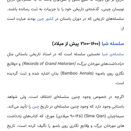
نویسان چینی، گذشته‌ی تاریخی خود را با جزییات به ثبت رسانده باشند.
سلسله‌های تاریخی که در دوران باستان در
کشور چین
بودند عبارت است
از:
سلسله شیا
(1600-2100 پیش از میلاد)
سلسله‌ی شیا
نخستین سلسله است که در اسناد تاریخی باستانی مثل
«
یادداشت­‌های مورخان بزرگ» (Records of Grand Historian)
و «وقایع
نگاری روی بامبو» (Bamboo Annals) بدان اشاره شده و ثبت گردیده
است.
اگرچه در خصوص وجود چنین سلسله­‌ای اختلاف است، ولی شواهد
باستانی وجود دارد که وجود چنین سلسله­‌ای در تاریخ
چین
را تأیید می‌کند.
سیما­چیان (Sima Qian) (90-145 میلادی) مورخ، که کتاب­‌های
یادداشت­‌
های مورخان بزرگ
و
وقایع نگاری روی بامبو
را تألیف کرده است، تاریخ