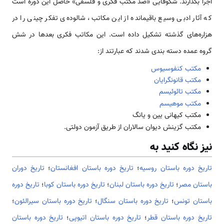
اجرا بگذارند. شکوفایی «صد مکتب فکری و فلسفی» حاصل این دوره است
که آثار ادبی وسیع باقیمانده از این مکاتب، شالوده‌ی تفکر چینی را در
هزاره‌های گذشته تشکیل داده است. این مکاتب فکری بعدها در شش
گروه عمده دسته بندی شدند که عبارتند از:
مکتب کنفوسیوس
مکتب قانونگرایان
مکتب تائوئیسم
مکتب موهیسم
مکتب کیهانی یین و یانگ
مکتب گزینش دیوان سالاران از طریق آزمون دولتی.
نیز نگاه کنید به
تاریخ دوره باستان روسیه
؛
تاریخ دوره باستان افغانستان
؛
تاریخ دوران
باستان مصر
؛
تاریخ دوره باستان لبنان
؛
تاریخ دوره باستان کوبا
؛
تاریخ دوره
باستان تونس
؛
تاریخ دوره باستان سنگال
؛
تاریخ دوره باستان سیرالئون
؛
تاریخ دوره باستان قطر
؛
تاریخ دوره باستان اتیوپی
؛
تاریخ دوره باستان