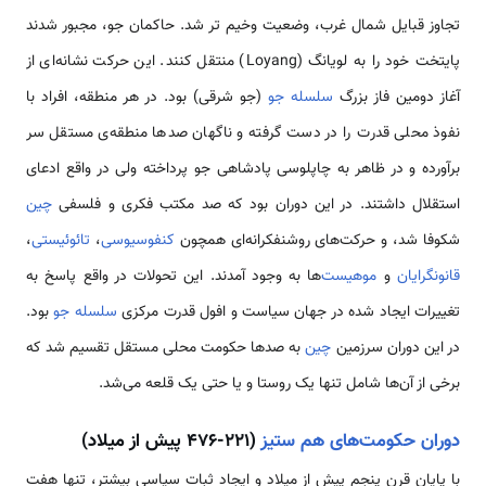
تجاوز قبایل شمال غرب، وضعیت وخیم ­تر شد. حاکمان جو، مجبور شدند
پایتخت خود را به لویانگ (Loyang) منتقل کنند. این حرکت نشانه­‌ای از
آغاز دومین فاز بزرگ
سلسله جو
(جو شرقی) بود. در هر منطقه، افراد با
نفوذ محلی قدرت­ را در دست گرفته و ناگهان صدها منطقه‌ی مستقل سر
برآورده و در ظاهر به چاپلوسی پادشاهی جو پرداخته ولی در واقع ادعای
استقلال داشتند. در این دوران بود که صد مکتب فکری و فلسفی
چین
شکوفا شد، و حرکت­‌های روشنفکرانه‌­ای هم­چون
کنفوسیوسی
،
تائوئیستی
،
قانونگرایان
و
موهیست
‌ها به وجود آمدند. این تحولات در واقع پاسخ به
تغییرات ایجاد شده در جهان سیاست و افول قدرت مرکزی
سلسله جو
بود.
در این دوران سرزمین
چین
به صدها حکومت محلی مستقل تقسیم شد که
برخی از آن‌ها شامل تنها یک روستا و یا حتی یک قلعه می‌شد.
دوران حکومت‌های هم ستیز
(221-476 پیش از میلاد)
با پایان قرن پنجم پیش از میلاد و ایجاد ثبات سیاسی بیشتر، تنها هفت