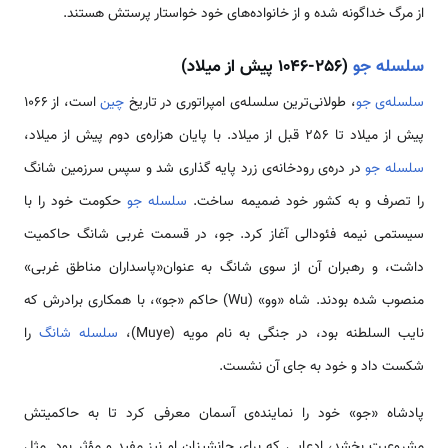
از مرگ خداگونه شده و از خانواده‌های خود خواستار پرستش هستند.
سلسله جو
(256-1046 پیش از میلاد)
سلسله‌ی جو
، طولانی­‌ترین سلسله‌ی امپراتوری در تاریخ
چین
است، از 1066
پیش از میلاد تا 256 قبل از میلاد. با پایان هزاره‌ی دوم پیش از میلاد،
سلسله جو
در دره‌ی رودخانه‌ی زرد پایه گذاری شد و سپس سرزمین شانگ
را تصرف و به کشور خود ضمیمه ساخت.
سلسله جو
حکومت خود را با
سیستمی نیمه فئودالی آغاز کرد. جو، در قسمت غربی شانگ حاکمیت
داشت، و رهبران آن از سوی شانگ به ­عنوان«پاسداران مناطق غربی»
منصوب شده بودند. شاه «وو» (Wu) حاکم «جو»، با همکاری برادرش که
نایب السلطنه بود، در جنگی به نام مویه (Muye)،
سلسله شانگ
را
شکست داد و خود به جای آن نشست.
پادشاه «جو» خود را نماینده‌ی آسمان معرفی کرد تا به حاکمیتش
مشروعیت بخشد، ادعایی که برای جانشینان او نیز مفید و مؤثر بود. مثل