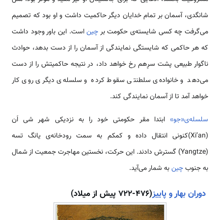
شانگدی، آسمان بر تمام خدایان دیگر حاکمیت داشت و او بود که تصمیم
می‌گرفت چه کسی شایسته‌ی حکومت بر
چین
است. این باور وجود داشت
که هر حاکمی که شایستگی نمایندگی از آسمان را از دست بدهد، حوادث
ناگوار طبیعی پشت سرِهم رخ خواهد داد، در نتیجه حاکمیتش را از دست
می‌دهد و خانواده‌ی سلطنتی سقوط کرده و سلسله‌ی دیگری روی کار
خواهد آمد تا از آسمان نمایندگی کند.
سلسله‌ی«جو»
ابتدا مقر حکومتی خود را به نزدیکی شهر شی­ اَن
(Xi’an)کنونی انتقال داده و کم­کم به سمت رودخانه‌ی یانگ ­تسه
(Yangtze) گسترش دادند. این حرکت، نخستین مهاجرت جمعیت از شمال
به جنوب
چین
به شمار می‌آید.
دوران بهار و پاییز
(476-722 پیش از میلاد)