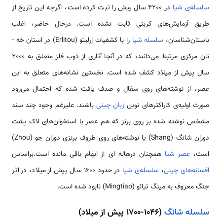
سلسله‌ی شیا
در 4200 سال پیش را ثبت کرده است، اگرچه این تاریخ از
طریق آزمایش‌های کربنی ثابت نشده است. درحال حاضر، اغلب
باستان‌شناسان،
سلسله شیا
را با کشفیات اِرلیتو (Erlitou) در استان خه ­
نان مرکزی مرتبط می‌دانند، که در آن­جا آثاری از ذوب فلز متعلق به 2000
سال پیش از میلاد کشف شده است. نخستین نشانه‌های متعلق به این
عصر، از نوشته­‌های روی سفال و صدف یافت شده که احتمال می‌رود
صورت اولیه‌ی کاراکترهای نوین
زبان چینی
باشند. علی­رغم وجود چند سند
مشخص نوشته شده بر روی برنز که هم ­عصر با استخوان­‌های لاک پشت
دوران شانگ (Shang) یا نوشته­‌های روی ظروف برنزی دوران جو (Zhou)
است،
عصر شیا
هم­چنان در‌هاله ­ای از ابهام باقی مانده است.براساس
افسانه‌های چینی
،
سلسله‌ی شیا
در حدود 1600 سال پیش از میلاد، در اثر
جنگ معروف به مینگ تیائو (Mingtiao) نابود شده است.
سلسله شانگ
(1046-1700 پیش از میلاد)