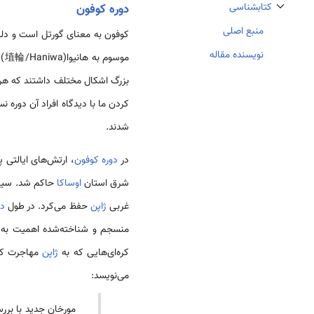
کتابشناسی
دوره کوفون
تغییر وضعیت زیربخش‌های کتابشناسی
منبع اصلی
کوفون به معنای گورتل است و دلیل
نویسنده مقاله
موسوم به هانیوا(埴輪/Haniwa) که جزو نمادهای فرهنگی
بزرگ اشکال مختلف داشتند که هر 
کردن ما با دیدگاه افراد آن دوره ن
شدند.
در
دوره کوفون
، ارتش‌های ایالتی 
شرق استان
اوساکا
حاکم شد. سیاست
غربی
ژاپن
حفظ می‌کرد. در طول
دو
منسجم و شناخته‌شده اهمیت به س
کره‌ای‌هایی که به
ژاپن
مهاجرت کرد
می‌نویسد:
مورخان جدید با برر