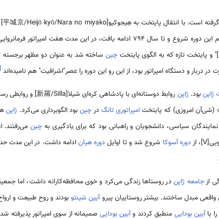
ا انتقال پایتخت به هِیجوکیو[平城京/Heijō kyō/Nara no miyako] یا
皇/Genmei tennō] در سال 710 م این دوره شروع و تا سال 794 ادامه یافت، در این مدت ه
چین
ساخته شد به عنوان دو مظهر برجسته ای
[
ت در دربار و دستگاه امپراتور بود، از این رو این دوره را عصر"اشرافیت" هم نامیده‌اند
ژاپن
بود.
ژاپن
روابط دوستانه‌ای با پادشاهی کره‌ای شیلا[新羅/Silla] و روابطی رسمی با
امپراتوری تانگ
در
چین
بود الگوبرداری می‌کرد.
ژاپن
هر
مایندگان سیاسی، دانشجویان و راهبانی بود که برای یادگیری به
چین
می‌رفتند. ا
، از
دوره آسوکا
شروع شد و تا اوایل
دوره هیان
ادامه داشت. در این مدت حدود 25 هیأت
ی از
جامعه ژاپن
در روستاها زندگی می‌کرد و خوی محافظه‌کارانه داشت، اما جمعی
ی واقعی مبدل ساختند. بیشتر روستاییان پیرو
آیین شینتو
بودند و روح طبیعت و ارواح
ا با
آیین بودایی
منطبق کردند و
آیین بودایی
صمیمانه از سوی امپراتور پذیرفته شد. ا