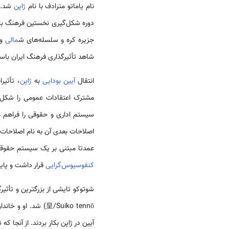
نام یاماتو مترادف با نام
ژاپن
شد.
دوره شکل‌گیری نخستین فرهنگ ب
جزیره کره و سلسله‌های ش
مالی
و 
شاهد تأثیرگذاری فرهنگ ایران باس
انتقال
آیین بودایی
به
ژاپن
، تأثیر
مشترک اعتقادات عمومی را شکل 
اصلاحات بعدی آن به نام اصلاحات تایکا(大化の改新/Taika no Kaishin) در سال 645 م به طور مشترک باعث ایجاد
عمدتا مبتنی بر یک سیستم حقوقی مشتمل بر مسائل جزا
کنفوسیوس‌گرایی
قرار داشت و پایه
شوتوکو تایشی از بزرگترین و تأثی
皇/Suiko tennō) شد. او و خاندان سوگا که پر قدرت‌ترین خاندان‌ آن دوره بود، اعتقاد عمیقی به
آیین در ژاپن بکار بردند. از آنجا ك