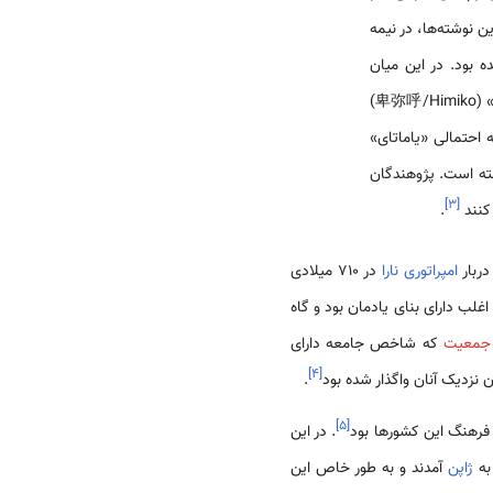
این نوشته‌ها، در نیمه
بود. در این میان
سرزمینی که بیش از همه جلب توجه می‌کند، «یاماتای» (邪馬台国/Yamataikuni) است که «هیمیکو» (卑弥呼/Himiko)
 احتمالی «یاماتای»
ته است. پژوهندگان
]
۳
[
 کنند
.
دربار
امپراتوری نارا
در ۷۱۰ میلادی
اغلب دارای بنای یادمان بود و گاه
جمعیت
که شاخص جامعه دارای
]
۴
[
نزدیک آنان واگذار شده بود
.
]
۵
[
فرهنگ این کشورها بود
. در این
ژاپن
آمدند و به طور خاص این