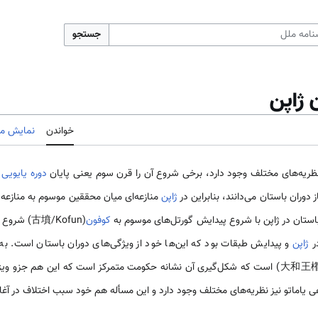
جستجو
 ژاپن
خواندن
نمایش مب
نظریه‌های مختلف وجود دارد، برخی شروع آن را قرن سوم یعنی پایان
دوره یایویی
و
دوران باستان می‌دانند، بنابراین در
ژاپن
منازعه‌ای میان محققین موسوم به منازعه 
ه باستان در ژاپن با شروع پیدایش گورتل‌های موسوم به
کوفون
(古墳/Kofun
ر
ژاپن
و پیدایش طبقات بود که این‌ها خود از ویژگی‌های دوران باستان است. ب
پادشاهی یاماتو(大和王権/Yamato ōken) است که شکل‌گیری آن نشانه حکومت متمرکز است که این هم
هی یاماتو نیز نظریه‌های مختلف وجود دارد و این مسأله هم خود سبب اختلاف در آغ