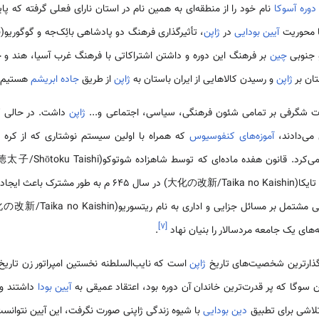
دوره آسوکا
نام خود را از منطقه‌ای به همین نام در استان نارای فعلی گرفته که پ
ا محوریت
آیین بودایی
در
ژاپن
جنوبی
چین
بر فرهنگ این دوره و داشتن اشتراکاتی با فرهنگ غرب آسیا، هند و 
تان بر
ژاپن
و رسیدن کالاهایی از ایران باستان به
ژاپن
از طریق
جاده ابریشم
هستیم.
ات شگرفی بر تمامی شئون فرهنگی، سیاسی، اجتماعی و...
ژاپن
داشت. در حالی 
می‌دادند،
آموزه‌های کنفوسیوس
که همراه با اولین سیستم نوشتاری که از کره 
 اولین قانون اساسی
یی و اداری به نام ریتسوریو(大化の改新/Taika no Kaishin) بود که به شدت تحت تأثیر
]
۷
[
‌های یک جامعه مردسالار را بنیان نهاد
.
رگذارترین شخصیت‌های تاریخ
ژاپن
است که نایب‌السلطنه نخستین امپراتور زن تاری
آیین بودا
داشتند و
ه تلاشی برای تطبیق
دین بودایی
با شیوه زندگی ژاپنی صورت نگرفت، این آیین نتوانست