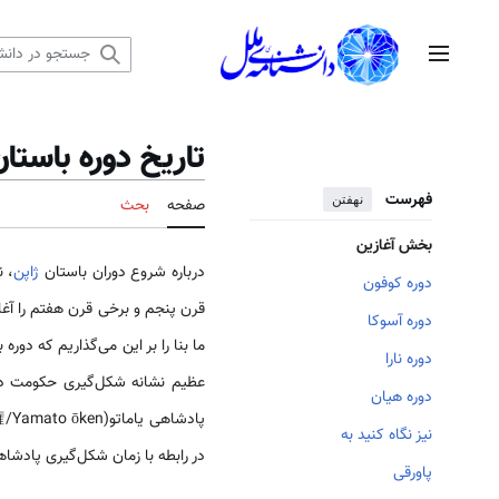
رش
ه
منوی اصلی
حتوا
تاریخ دوره باستان
فهرست
نهفتن
صفحه
بحث
بخش آغازین
درباره شروع دوران باستان
ژاپن
، 
دوره کوفون
قرن پنجم و برخی قرن هفتم را آغاز 
دوره آسوکا
ما بنا را بر این می‌گذاریم که دور
دوره نارا
عظیم نشانه شکل‌گیری حکومت د
دوره هیان
نیز نگاه کنید به
در رابطه با زمان شکل‌گیری پادشا
پاورقی