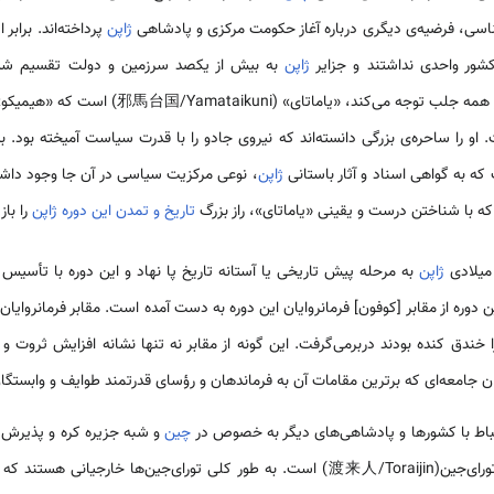
سی، فرضیه‌ی دیگری درباره آغاز حکومت مرکزی و پادشاهی
ژاپن
پرداخته‌اند. برابر 
کشور واحدی نداشتند و جزایر
ژاپن
به بیش از یکصد سرزمین و دولت تقسیم شده 
و را ساحره‌ی بزرگی دانسته‌اند که نیروی جادو را با قدرت سیاست آمیخته بود. به
ه به گواهی اسناد و آثار باستانی
ژاپن
، نوعی مرکزیت سیاسی در آن جا وجود داش
 که با شناختن درست و یقینی «یاماتای»، راز بزرگ
تاریخ و تمدن این دوره ژاپن
را باز
 میلادی
ژاپن
به مرحله پیش تاریخی یا آستانه تاریخ پا نهاد و این دوره با تأسیس 
ین دوره از مقابر [کوفون] فرمانروایان این دوره به دست آمده است. مقابر فرمانروایان 
 خندق کنده بودند دربرمی‌گرفت. این گونه از مقابر نه تنها نشانه افزایش ثروت و
امعه‌ای که برترین مقامات آن به فرماندهان و رؤسای قدرتمند طوایف و وابستگان 
تباط با کشورها و پادشاهی‌های دیگر به خصوص در
چین
و شبه جزیره کره و پذیرش 
ها خارجیانی هستند که به