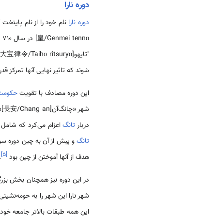
دوره نارا
دوره نارا
نام خود را از نام پایتخت گرفته است. ب
"تایهو[大宝律令/Taihō ritsuryō]" و پایتخت تازه كه به الگوی پایتخت
شوند که تاثیر نهایی آنها تمركز قدر
این دوره مصادف با تقویت
حکومت 
شهر «چانگ‌آن[長安/Chang an]» (شی‌آن امروزی) که پایتخت
دربار
تانگ
اعزام می‌کرد که شامل ن
تانگ
و پیش از آن به چین دوره سویی[V]
]
۵
[
هدف از آنها آموختن از چین بود
.
در این دوره نیز همچنان بخش بزرگ
شهر نارا این شهر را به حومه‌نشین
این همه طبقات بالاتر جامعه خود ر