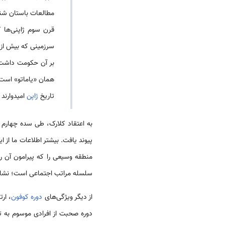
مطالعات باستان شنا
قرن سوم ژاپنی‌ها 
بر آن حکومت داشت. ا
همان «یاماتو» است ک
تاریخ
ژاپن
امیدوارند
به اعتقاد کلارک، طی سده چهارم
پیوند یافت. بیشتر اطلاعات ما از ا
منطقه وسیعی را که پیرامون آن را
سلسله مراتب اجتماعی است؛ نشان ج
از دیگر ویژگی‌های
دوره کوفون
، ار
دوره صحبت از افرادی موسوم به تورای‌جین(渡来人/Toraijin) است. به طور کلی تورای‌جین‌