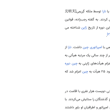
نارا
توسط ملكه گِن‌مِی[元明天
فت امپراتور فرمانروایی كردند. به گفته رجب‌زاده، قوانین
ن دوره از تاریخ
ژاپن
شناخته می
]
۳
.
امپراتوری چین
داشت.
نارا
از
 از چند سالی یک مرتبه هیأتی به
عزام هیأت‌های ژاپنی به
چین
دوره
 به
چین
اعزام شد که
تی دویست هزار نفری با اقامت در
 گذشتگان را ستایش می‌کردند. با
مپراتور و اطرافیان او باور داشتند