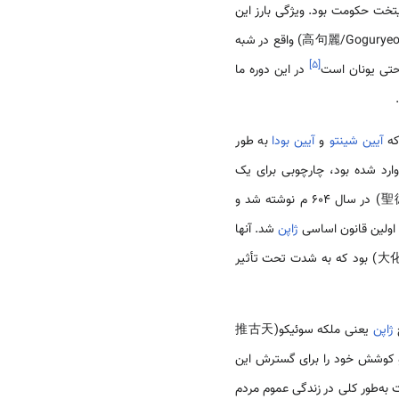
ایتخت حکومت بود. ویژگی بارز این
، تأثیرگذاری فرهنگ دو پادشاهی بائِک‌جه و گوگوریو(高句麗/Goguryeo) واقع در شبه
]
۵
[
حتی یونان است
در این دوره ما
که
آیین شینتو
و
آیین بودا
به طور
وارد شده بود، چارچوبی برای یک
سیستم اداری و حقوقی را فراهم می‌کرد. قانون هفده ماده‌ای که توسط شاهزاده شوتوکو(聖徳太子/Shōtoku Taishi) در سال 604 م نوشته شد و
ژاپن
شد. آنها
خ
ژاپن
یعنی ملکه سوئیکو(推古天
 کوشش خود را برای گسترش این
 به‌طور کلی در زندگی عموم مردم