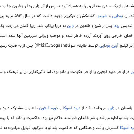
انه‌ای از یک تمدن متعالی‌تر را به همراه آوردند. پس از آن ژاپنی‌ها روزافزون جذب
فداران
بودایی
و
شینتو
، کشمکش و درگیری وجود داشت که در سال ۵۹۳ م به پیروزی نیروهای طرفدار
. تندیس
بودا
پس از شیوع طاعون در
ژاپن
به دریا پرتاب شد، زیرا گمان می رفت یک ا
خدای خارجی روی آوردند آزرده خاطر شده و موجب ویرانی سرزمین آنها شده اس
در تبلیغ
آیین بودایی
توسط طایفه سوگا(曽我氏/Sogashi) پس از به قدرت رسیدن آنها در ژاپن باشد
ن
در اواخر دوره کوفون یا اواخر حکومت یاماتو بود، اما تأثیرگذاری آن بر فرهنگ و سا
 باستان
در
ژاپن
می‌دانند. گاه از
دوره آسوکا
و
دوره کوفون
با عنوان مشترک دوره یام
کزیت یاماتو اداره می‌شد و نام خاندان قدرتمند حاکم نیز بود. حاکمیت یاماتو که با پ
ره آسوکا
گسترش یافت و هنگامی که حاکمیت یاماتو با سرکوب قبایل مبادرت به تص