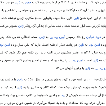
 فاصله قرن 4 تا 7 م از شبه جزیره کره و
چین
به
ژاپن
مهاجرت کردن
اورزی با خود آوردند، جایگاه‌های مهمی در عرصه نظامی و سیاسی پادشاهی یام
د. در این دوره هنوز
ژاپن
داری خط نبود، بنابراین منابع مکتوب ژاپنی نوشته شده در
ایه گزارش مسافران نوشته شده باشد، نمایی از زندگی آن روزگار
ژاپن
تصویر می‌کنند
اخر
دوره کوفون
رخ داد، رسیدن
آیین بودایی
به
ژاپن
است، اتفاقی که بی شک یکی از 
ورود
آیین بودا
به
ژاپن
دو روایت بیش از بقیه اعتبار دارند که یکی سال ورود
آیین بود
کته هم ذکر شود که قبل از ورود رسمی بودایی به
ره به
ژاپن
آمدند،
آیین بودا
را پذیرفته بودند و بعد از آمدن به این کشور در معرفی د
ن بودایی
به
ژاپن
را چنین گزارش می‌کند:
جزیره کره، به‌طور رسمی در سال ۵۵۲ به
ژاپن
وارد شد، زمان
وچک شبه جزیره کره برای درخواست كمك نظامی، سفیری را به
ژاپن
اعزام کرد. مأ
که از آن جمله مجسمه کوچکی از
بودا
و چندین «سوتره» یا کتاب مقدس بود. پادشاه
معرفی کرده بود که سعادت و رفاه به همراه می‌آورد. در همین دوران موجی از مبلغ