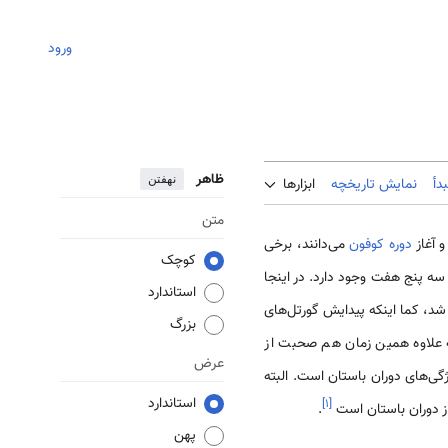
ورود
ظاهر
نهفتن
دأ
نمایش تاریخچه
ابزارها
متن
 آغاز
دوره کوفون
می‌دانند، برخی
کوچک
سه پنج هفت وجود دارد. در اینجا
استاندارد
) شروع شد، کما اینکه پیدایش گورتل‌های
بزرگ
ه علاوه همین زمان هم صحبت از
عرض
 جزو ویژگی‌های دوران باستان است. البته
استاندارد
]
۱
[
از دوران باستان است
.
پهن