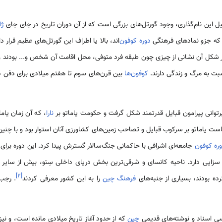
 این نام‌گذاری، وجود گورتل‌های بزرگی است که از آن دوران تاریخ در جای جای
ژا
دوره کوفون‌
اند، بالا یا اطراف این گورتل‌های عظیم قرار 
شکل آن نشانی از چیزی چون طبقه فرد متوفی، محل اقامت آن شخص و... بودند و 
سبت به مرگ و زندگی دارند.
کوفون‌ها
بین قرن‌های سوم تا هفتم میلادی برای دفن 
پرتوانی پیرامون قبایل قدرتمند شکل گرفت و حکومت یاماتو بر
نارا
، که آن زمان یام
 یاماتو بر سرکوب قبایل و تصاحب زمین‌های کشاورزی آنان استوار بود و با چنین
ره کوفون
جامعه‌ای اشرافی با حاکمانی جنگ‌سالار گسترش پیدا کرد. این دوره برای
زایی دارد. ناحیه کانسای و شرقی‌ترین بخش دریای داخلی سِتو، بیش از سایر م
]
۲
[
ه بودند، بسیاری از جنبه‌های
فرهنگ چین
را به این کشور معرفی کردند
. رجب‌
سی اسناد و نوشته‌های قدیمی
چین
که از حدود آغاز تاریخ میلادی مانده است، و نیز 