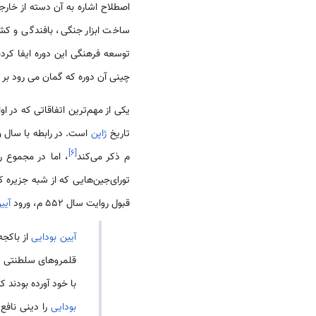
اصطلاح اشاره به آن دسته از خارجیانی دارد که در
ساخت ابزار جنگی، بافندگی و کش
توسعه فرهنگی این دوره ایفا کردن
چینی آن دوره که گمان می رود بر پ
یکی از مهم‌ترین اتفاقاتی که در او
تاریخ
ژاپن
است. در رابطه با سال 
]
۶
[
م ذکر می‌کند
، اما در مجموع روایت سال 538 م اعتبار بیشتری دارد. البته باید این ن
تورای‌جین‌هایی که از شبه جزیره ک
قبول روایت سال 552 م، ورود
آیی
آیین بودایی
از باکجه[بائِک‌جه(III)]، در شبه 
قلمروهای سلطنتی ک
با خود آورده بودند 
بودایی
را دینی نافع 