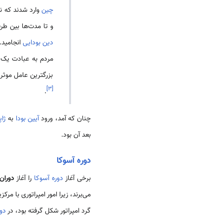
چین
وارد شدند که نش
و تا مدت‌ها بین طر
دین بودایی
انجامید
مردم به عبادت یک 
بزرگترین عامل موثر 
]
۳
[
.
چنان که آمد، ورود
آیین بودا
به
ژاپ
بعد آن بود.
دوره آسوکا
برخی آغاز
دوره آسوکا
را آغاز
دوران
می‌برند، زیرا امور امپراتوری با مر
گرد امپراتور شکل گرفته بود، در
دو