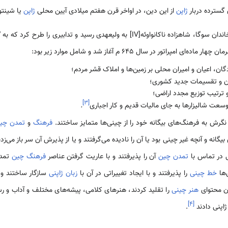
ی گسترده دربار
ژاپن
از این دین، در اواخر قرن هفتم میلادی آیین محلی
ژاپن
یا شینتو
با خروج قدرت انحصاری از دست خاندان سوگا، شاهزاده ناکانواوئه[IV] به ولیعهدی رسید و
پراتور در سال ۶۴۵ م آغاز شد و شامل موارد زیر بود:
گان، اعیان و امیران محلی بر زمین‌ها و املاک قشر مردم؛
مان و تقسیمات جدید کشوری؛
 و ترتیب توزیع مجدد اراضی؛
]
۳
[
 وسعت شالیزارها به جای مالیات قدیم و کار اجباری
.
ظر نگرش به فرهنگ‌های بیگانه خود را از چینی‌ها متمایز ساختند.
فرهنگ
و
تمدن چی
انه و آنچه غیر چینی بود یا آن را نادیده می‌گرفتند و یا از پذیرش آن سر باز می‌زدن
نی در تماس با
تمدن چین
آن را پذیرفتند و با عاریت گرفتن عناصر
فرهنگ چین
تمدن
‌ها
خط چینی
را پذیرفتند و با ایجاد تغییراتی در آن با
زبان ژاپنی
سازگار ساختند و ا
ن محتوای
هنر چینی
را تقلید کردند، هنرهای کلامی، پیشه‌های مختلف و آداب و رسوم
]
۴
[
ژاپنی دادند
.