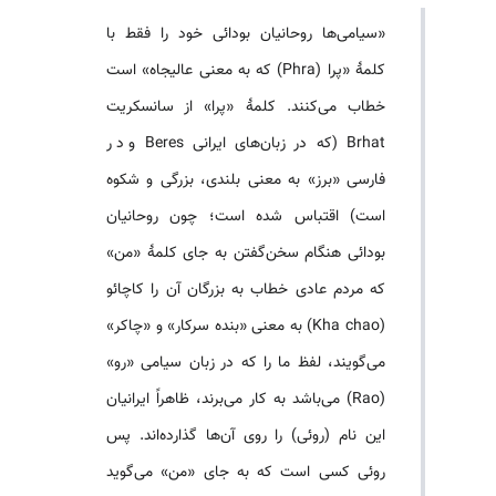
«سیامی‌ها روحانیان بودائی خود را فقط با
کلمهٔ «پرا (Phra) که به معنی عالیجاه» است
خطاب می‌کنند. کلمهٔ «پرا» از سانسکریت
Brhat (که در زبان‌های ایرانی Beres و در
فارسی «برز» به معنی بلندی، بزرگی و شکوه
است) اقتباس شده است؛ چون روحانیان
بودائی هنگام سخن‌گفتن به جای کلمهٔ «من»
که مردم عادی خطاب به بزرگان آن را کاچائو
(Kha chao) به معنی «بنده سرکار» و «چاکر»
می‌گویند، لفظ ما را که در زبان سیامی «رو»
(Rao) می‌باشد به کار می‌برند، ظاهراً ایرانیان
این نام (روئی) را روی آن‌ها گذارده‌اند. پس
روئی کسی است که به جای «من» می‌گوید