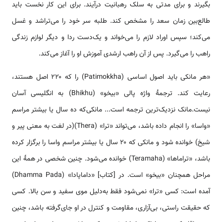
بگیرند و برای مدتی به سلک رهبانیت درآیند. برای این کار نخست باید
طالع‌بین زمان سعد را مشخص کند. طلبه سر خود را می‌تراشد و غسل
می‌کند؛ سپس اوراد لازم را می‌خواند و یک‌دست ردا و دیگر لوازم زندگی
راهب را می‌گیرد. پس از آن راهب ارشدی آموزش او را آغاز می‌کند.
«هر مانکی باید اصول اساسی (Patimokkha) را که ۲۲۰ اصل هستند،
رعایت کند. ترجمهٔ واژه پالی «بیخو» (Bhikhu) به انگلیسی آسان
نیست.مانک نزدیک‌ترین ترجمه است... مانکی‌که ده سال یا بیشتر مراسم
«واسا» را انجام داده باشد، می‌تواند «ترا» (Thera)(در لغت به معنی پیر و
شیخ) خوانده شود و مانکی که ۲۰ سال یا بیشتر مراسم واسا را برگزار کرده
باشد، «تراماها» (Teramaha) خوانده می‌شود. چنین شخصی در همهٔ این
مراحل همچنان «بیخو» است. در [کتاب] «داماپادا» (Dhamma Pada)
آمده است: کسی «ترا» نمی‌شود فقط به‌دلیل موی سفید و سن بالا. کسی
که حقیقت راستی، بی‌آزاری، مقاومت و کنترل در او جای‌گرفته باشد، چنین