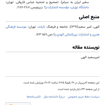
سفیر ایران به سیام). تصحیح و تحشیه عباس فاروقی. تهران:
دانشگاه تهران، مؤسسه انتشارات
،زیرنویس.287-286.
منبع اصلی
الهی، امیر سعید(1391). جامعه و فرهنگ
تایلند
. تهران:
موسسه فرهنگی
هنری و انتشارات بین‌المللی الهدی
،ص.159-163.
نویسنده مقاله
امیرسعید الهی
این صفحه آخرین‌بار در ‏۳۰ ژانویهٔ ۲۰۲۵ ساعت ‏۰۹:۱۳ ویرایش شده است.
از این صفحه ۱٬۰۴۴بار بازدید شده است.
سیاست حفظ حریم خصوصی
دربارهٔ دانشنامه ملل
تکذیب‌نامه‌ها