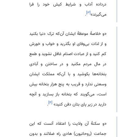
درداده آداب و شرایط کیش خود را فرا
]
۳
[
می‌گیرند»
.
«و خلاصهٔ موعظهٔ ایشان آن‌که ترک دنیا بکنید
و از لذات بی‌وفای او بگذرید و خواب و خورش
کم کنید و از عبادت اصنام غافل نشوید و طمع
در مال مردم مکنید و در ساختن و آبادی
بتخانه‌ها بکوشید و با آن‌که مملکت ایشان
وسعتی ندارد و قریب به پنج هزار بتخانه بیش
است، می‌گویند که بتخانه باز بسازید و آنچه
]
۴
[
دارید در زیر پای بتان دفن کنید»
.
«و سکنهٔ آن ولایت را اعتقاد آنست که این
جماعت (روحانیون) هادی راه ضلالند و بدون