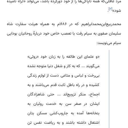
مرد عاقلی‌که همه ناپاکی‌ها را از خود دورکرده باشد، می‌تواند «ترا» نامیده
]
۲
[
شود»
.
محمدربیع‌ابن‌محمدابراهیم که در ۱۶۸۶م به همراه هیئت سفارت شاه
سلیمان صفوی به سیام رفت با تعصب خاص خود دربارهٔ روحانیان بودایی
سیام می‌نویسد:
«و علمای این طائفه را به زبان خود «روئی»
می‌گویند ... که به کار و شغل دنیا متوجه نشده
بی‌رخت و لباس و متاعی دست از لوازم زندگی
کشیده و در راه باطل ثابت قدم می‌باشند و به
اجماع، منکر تزویج‌اند ... حتی شاهزادگان
ایشان در صغر سن به خدمت روئیان به
بتخانه‌ها آمده به جاروب‌کشی مسکن بتان
اشتغال داشته باشند و به ریاضت نفس تن