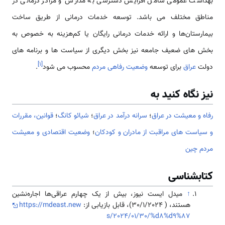
بهداشت عمومی شامل افزایش دسترسی به مدارس و مراکز درمانی در
مناطق مختلف می­ باشد. توسعه خدمات درمانی از طریق ساخت
بیمارستان‌ها و ارائه خدمات درمانی رایگان یا کم‌هزینه به خصوص به
بخش های ضعیف جامعه نیز بخش دیگری از سیاست ها و برنامه ­های
]
۱
[
دولت
عراق
برای توسعه
وضعیت رفاهی مردم
محسوب می ­شود
.
نیز نگاه کنید به
رفاه و معیشت در عراق
؛
سرانه درآمد در عراق
؛
شيائو كانگ‌
؛
قوانین، مقررات
و سیاست های مراقبت از مادران و کودکان
؛
وضعیت اقتصادی و معیشت
مردم چین
کتابشناسی
↑
میدل ایست نیوز، بیش از یک چهارم عراقی‌ها اجاره‌نشین
هستند، ( 30/1/2024)، قابل بازیابی از:
https://mdeast.new
s/2024/01/30/%d8%d9%87