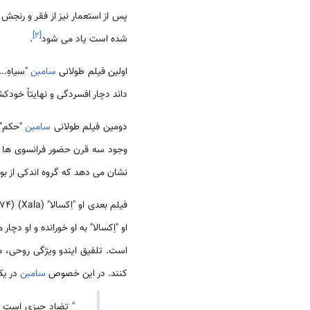
پس از استعمار نیز از فقر و رنجش 
]
۲
[
شده است یاد می شود
.
اولین فیلم طولانی
‌سامبن
"سیاهِ..." (le Noire de…) (1966) نام دارد که داستان یک دختر خدمت
داند دچار افسردگی و نهایتاً خودکش
دومین فیلم طولانی
‌سامبن
وجود سه قرن حضور فرانسوی ها 
نشان می دهد که گروه اندکی از بور
فیلم بعدی او "اِکسالا" (Xala) (1974) نام دارد. این فیلم داستان یک مرد سنگالی است که برای بار سوم
او "اِکسالا" به او خورانده و او
است. تلفیق ایندو ویژگی روحی، مف
کنند. در این خصوص
‌سامبن
در یک
" تضاد چیزی است ک