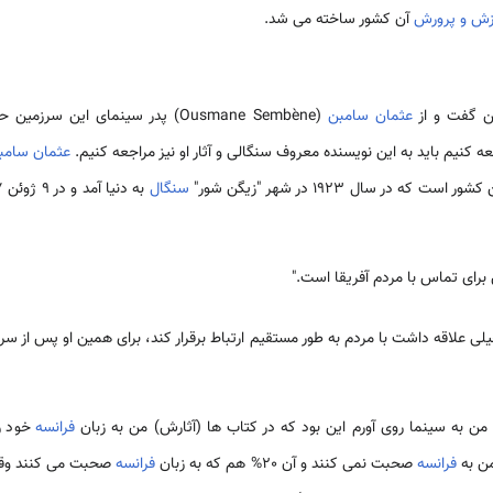
زش و پرورش
آن کشور ساخته می شد.
گفت و از
عثمان ‌سامبن
(Ousmane Sembène) پدر سینمای این س
عه کنیم باید به این نویسنده معروف سنگالی و آثار او نیز مراجعه کنیم.
عثمان ‌سامب
 در سال 1923 در شهر "زیگن شور"
سنگال
برای تماس با مردم آفریقا است."
یلی علاقه داشت با مردم به طور مستقیم ارتباط برقرار کند، برای همین او پس از 
من به سینما روی آورم این بود که در کتاب ها (آثارش) من به زبان
فرانسه
خود را
فرانسه
صحبت نمی کنند و آن 20% هم که به زبان
فرانسه
صحبت می کنند وقت