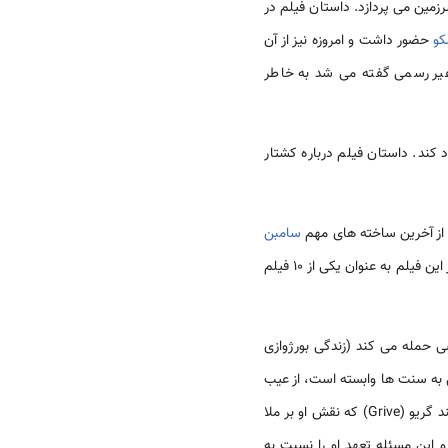
زمین می پردازد. داستان فیلم در
و
حضور داشت و امروزه نیز از آن
غیر رسمی گفته می شد به خاطر
 کند. داستان فیلم درباره کشتار
ز آخرین ساخته های مهم
‌سامبن
در جامعه معاصر نگاهی می اندازد. نشریه گاردین (Gardian) از این فیلم به عنوان یکی از ۱۰ فیلم
ی حمله می کند (زندگی بورژوازی
عمل به سنت ها وابسته است، از عیب
و نقص های مردم خود نیز چشم پوشی نمی کند. برای او تهیه یک فیلم یک عمل سیاسی با الهام از تاریخ است، مانند گریو (Grive) که نقش او بر ملا
این مسئله تعهد او را نسبت به