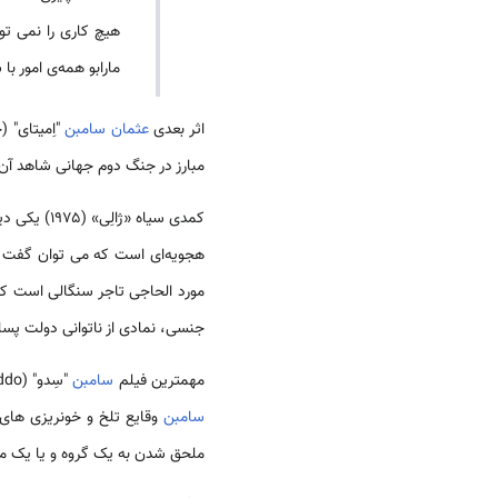
هیچ کاری را نمی تو
مارابو همه‌ی امور 
اثر بعدی
عثمان ‌سامبن
مبارز در جنگ دوم جهانی شاهد آن 
کمدی سیاه «ژالِی» (۱۹۷۵) یکی دیگر از مهم ترین کارهای
هجویه‌ای است که می توان گفت پی
مورد الحاجی تاجر سنگالی است که 
جنسی، نمادی از ناتوانی دولت پسا
مهمترین فیلم
‌سامبن
"سِدو" (Ceddo) (1976) نام دارد. این اثر یک فیلم تخیلی است که
‌سامبن
وقایع تلخ و خونریزی های 
ملحق شدن به یک گروه و یا یک مذ