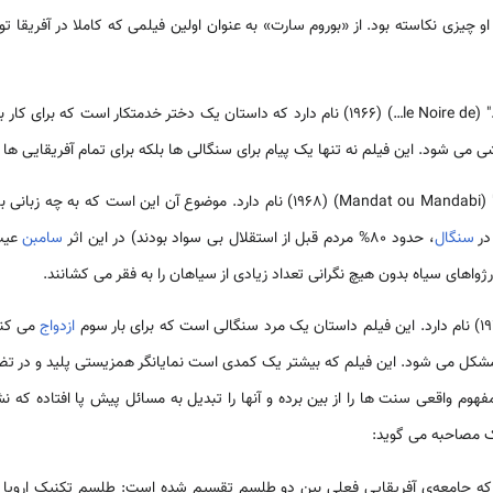
او چیزی نکاسته بود. از «بوروم سارت» به عنوان اولین فیلمی که کاملا در آفریقا
کار است که برای کار به
ی می شود. این فیلم نه تنها یک پیام برای سنگالی ها بلکه برای تمام آفریقایی ها و
"حکم" (Mandat ou Mandabi) (1968) نام دارد. موضوع آن این است که 
در
سنگال
، حدود 80% مردم قبل از استقلال بی سواد بودند) در این اثر
‌سامبن
عیب
ژواهای سیاه بدون هیچ نگرانی تعداد زیادی از سیاهان را به فقر می کشانند.
ازدواج
می کند
 دچار مشکل می شود. این فیلم که بیشتر یک کمدی است نمایانگر همزیستی پلید و در 
هوم واقعی سنت ها را از بین برده و آنها را تبدیل به مسائل پیش پا افتاده که
 مصاحبه می گوید:
ه جامعه‌ی آفریقایی فعلی بین دو طلسم تقسیم شده است: طلسم تکنیک اروپا یع