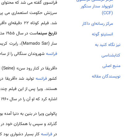
فرانسوی گفته می شد که محتوای تم
لئوپولد سدار سنگور
سرزنش حکومت استعماری می پرداخ
(CCF)
شد. فیلم کوتاه ۲۲ دقیقه‌ای «آفریقا در کنار رود سن» اثر پائولین سومانو ویرا (Paulin Soumanou Vieyra) که اولین فیلم آفریقایی فرانسوی زبان
مرکز رسانه‌ای داکار
تاریخ سینما
ست در سال ۱۹۵۵ متاثر از سینمای نئورالیسم ایتالیا در کشور
انستیتو گوته
سار (Mamado Sar)، رابرت کریستان (Robert Crisiain) و ژاک ملوکان (Jack Malokan) ساخت. این فیلم در حالی ساخته شد که قانون استعمار
نیز نگاه کنید به
فرانسه
شهروندان سنگالی را از ساخ
کتابشناسی
منبع اصلی
«آفریقا در کنار رود سن» (Seine) اثر پائولین سومانو ویرا که اولین فیلم سنگالی
نویسندگان مقاله
کشور
فرانسه
تولید شد «آفریقا د
هستند. ویرا پس از این فیلم چندی
اشاره کرد که او آن را در سال ۱۹۶۰ کارگردانی کرد. این فیلم درباره سرانجام نزاعی است که موجب استقلال کشور
پائولین ویرا در بنین به دنیا آمده بود و به مد
گذراند و سپس با همکاران خود در 
در
فرانسه
کار بسیار دشواری بود که