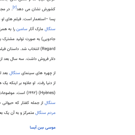
]
۲
[
کشورش نشان می دهد
. در مج
پسا –استعمار است. فیلم های او ب
سنگال
مارک آثار
‌سامبن
را به همراه
Regard) انتخاب شد. داستان فیلم به مانند بسیاری از کارهای قبلی
دلار فروش داشت. سه سال بعد از 
از چهره های سینمای
سنگال
بعد ا
(Hyènes) (1992) است. موضوعات این فیلم ها مربوط به نسل جوان است، در آثار او کمتر موضوعات سیاسی به چشم می خورد. او به
سنگال
از جمله کفتار که حیوانی 
مردم سنگال
متمرکز و به آن یک ب
موسی سِن آبسا