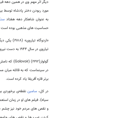
دیگر اثر مهم وی در همین دهه فیلم «بیگانه ها» 
مورد ربودن دختر پادشاه توسط بی
به عنوان شاهکار دهه هفتاد
سنگ
حساسیت های مذهبی بوده است ۸ سال توقیف شد.
«اردوگاه تیاروی» (۱۹۸۸) یکی دیگر از آثار مشهور
تیاروی در سال ۱۹۴۴ به دست نیروهای فرانسوی است.
گولوارGolovoir) (۱۹۹۲)) که نامش برگرفته از یکی از سلسله های مشهور پیش از استعمار اقوام سرر
در سینماست که به قائله میان مس
برتر قاره آفریقا یاد کرده است.
در کل،
‌سامبن
نقطه‌ی برخوردی بی
سیاه). فیلم های او در زمان استعما
کردن عیب ها و نقص های جامعه 