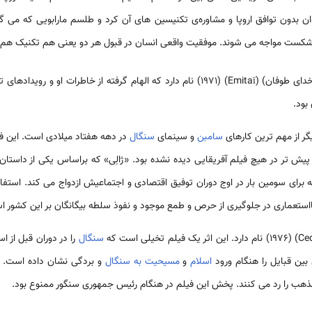
ان بدون توافق اروپا و مشاوره‌ی تکنیسین های آن کرد و طلسم مارابویی که می 
با شکست مواجه می شوند. موفقیت واقعی انسان در قبول هر دو یعنی هم تکنیک هم 
"اِمیتای" (خدای طوفان) (Emitaï) (1971) نام دارد که الهام گرفته از خاطرات 
بود.
‌سامبن
و سینمای
سنگال
در دهه هفتاد میلادی است. این فیلم
ش تر در هیچ فیلم آفریقایی دیده نشده بود. «ژالِی» که براساس یکی از داستا
برای سومین بار در اوج دوران توفیق اقتصادی و اجتماعیش ازدواج می کند. استفاد
استعماری در جلوگیری از حرص و طمع موجود و نفوذ سلطه بیگانگان بر این کشور ا
سنگال
را در دوران قبل از ا
بین قبایل را هنگام ورود
اسلام
و
مسیحیت به سنگال
و بردگی نشان داده است. "
هب را رد می کنند. پخش این فیلم در هنگام رئیس جمهوری سنگور ممنوع بود.