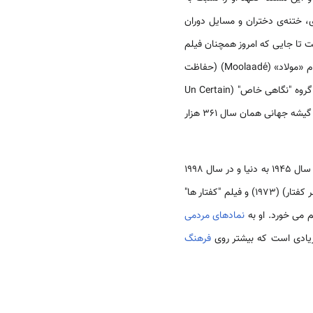
 ختنه‌ی دختران و مسایل دوران
تا جایی که امروز همچنان فیلم
16 فیلم ساخت. آخرین فیلم او در سال ۲۰۰۴ با نام «مولاد» (Moolaadé) (حفاظت
جادویی) به صورت تولید مشترک با چند کشور دیگر آفریقایی ساخته شد و در جشنواره کن حضوری موفق داشت و در گروه "نگاهی خاص" (Un Certain
به موضوع زنان اختصاص داشت. فیلم در گیشه جهانی همان سال ۳۶۱ هزار
" (Djibril Diop Mambéty) اشاره کرد که در سال 1945 به دنیا و در سال 1998
از دنیا رفت. او علاوه بر اینکه یک هنر پیشه بود هفت فیلم ساخت که مهمترین آنها "توکی بوکی" (Touki Bouki) (سفر کفتار) (1973) و فیلم "کفتار ها"
نمادهای مردمی
ادی است که بیشتر روی
فرهنگ