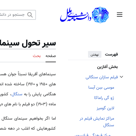
رش
ه
منوی اصلی
حتوا
سیر تحول سینما
فهرست
نهفتن
صفحه
بحث
بخش آغازین
سینماهای آفریقا نسبتاً جوان هست
فیلم سازان سنگالی
تغییر وضعیت زیربخش‌های فیلم سازان سنگالی
های 1950 و 1960) ساخته شده اند، حتی اگر از قرن 20 صنعت سینما در آفریقای جنوبی و
موسی سِن آبسا
هنگامی پایش را به
سنگال
، کشور
ژو گی راماکا
ماه» (۱۹۰۳) دو فیلم با نام های «راهپیمایی داکار» و «رقص سیاهان سیرک نو» را در این کشور در سال ۱۹۰۵ تولید کرد.
لاین گومیز
اما اگر بخواهیم سینمای سنگال 
مراکز نمایش فیلم در
سنگال
مرکز فرهنگی فرانسوی