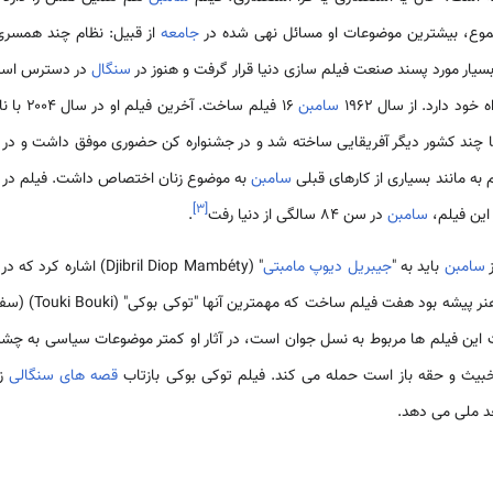
موع، بیشترین موضوعات او مسائل نهی شده در
جامعه
از قبیل: نظام چند همسری،
سیار مورد پسند صنعت فیلم سازی دنیا قرار گرفت و هنوز در
سنگال
در دسترس است 
 خود دارد. از سال 1962
‌سامبن
‌سامبن
]
۳
[
این فیلم،
‌سامبن
در سن ۸۴ سالگی از دنیا رفت
.
ز
‌سامبن
باید به "
جیبریل دیوپ مامبتی
خبیث و حقه باز است حمله می کند. فیلم توکی بوکی بازتاب
قصه های سنگالی
زی
عد ملی می دهد.