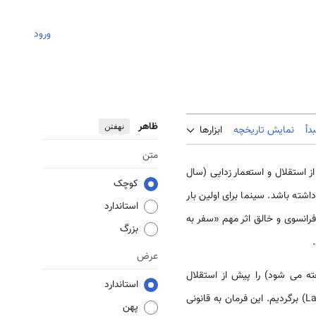
ورود
ظاهر
نهفتن
دأ
نمایش تاریخچه
ابزارها
متن
ز استقلال و استعمار زدایی (سال
کوچک
19 وجود داشته باشد. سینما برای اولین بار
استاندارد
George) فیلمساز بزرگ فرانسوی و خالق اثر مهم «سفر به
بزرگ
عرض
ته می شود) را پیش از استقلال
استاندارد
کشورهایش که اغلب در دهه شصت میلادی اتفاق افتاد بررسی کنیم باید به سال ۱۹۳۴ و فرمان لاوال (Laval Decree) برگردیم. این فرمان به قانونی
پهن