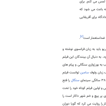
 لمس می کنم. برای
که باعث می شود که
دگاه برای آفریقایی
]
۲
[
 ضد‌استعمار است
.
و باید به زبان فرانسوی نوشته و
د. به دنبال آن بینندگان این فیلم
به بورژوازی سنگالی و پیام های
طف زبان ولوف
‌سامبن
توانست فیلم
سنگال
را فتح
 و اولین فیلم کوتاه خود را تحت
خیابان های پر پیچ و خم شهر داکار است را
 را روایت می کرد که گویا دوران