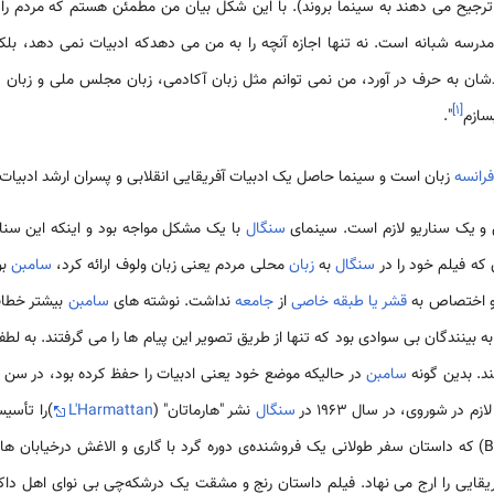
 ترجیح می دهند به سینما بروند). با این شکل بیان من مطمئن هستم که مردم را
درسه شبانه است. نه تنها اجازه آنچه را به من می دهدکه ادبیات نمی دهد، بل
دشان به حرف در آورد، من نمی توانم مثل زبان آکادمی، زبان مجلس ملی و زبان دا
]
۱
[
سازم
".
فرانسه
زبان است و سینما حاصل یک ادبیات آفریقایی انقلابی و پسران ارشد ادبیات
و یک سناریو لازم است. سینمای
سنگال
با یک مشکل مواجه بود و اینکه این سناری
که فیلم خود را در
سنگال
به
زبان
محلی مردم یعنی زبان ولوف ارائه کرد،
‌سامبن
بو
 اختصاص به
قشر یا طبقه خاصی
از
جامعه
نداشت. نوشته های
‌سامبن
بیشتر خطاب 
به بینندگان بی سوادی بود که تنها از طریق تصویر این پیام ها را می گرفتند. به ل
ند. بدین گونه
‌سامبن
در حالیکه موضع خود یعنی ادبیات را حفظ کرده بود، در سن 38 سالگی سینمای
در شوروی، در سال 1963 در
سنگال
نشر "هارماتان" (
L'Harmattan
)را تأسیس
عنوان "بروم ساره" (Borom Sarret) که داستان سفر طولانی یک فروشنده‌ی دوره گرد با گاری و الاغش در
قایی را ارج می نهاد. فیلم داستان رنج و مشقت یک درشکه‌چی بی نوای اهل داکار