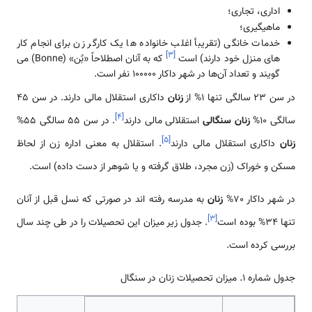
اداری، تجاری؛
ماهیگیری؛
خدمات خانگی (تقریبأ اغلب خانواده ها یک کارگر زن برای انجام کار
]
۳
[
های منزل خود دارند) است
که به آنان اصطلاحاً «بٌن» (Bonne) می
گویند و تعداد آن‌ها در شهر داکار 100000 نفر است.
در سن 23 سالگی تنها 1% از
زنان
داکاری استقلال مالی دارند. در سن 45
]
۴
[
سالگی 10%
زنان سنگالی
استقلالی مالی دارند
. در سن 55 سالگی 55%
]
۵
[
زنان
داکاری استقلال مالی دارند
. استقلال به معنی اداره زن از لحاظ
مسکن و خوراک (زن مجرد، طلاق گرفته و یا شوهر از دست داده) است.
در شهر داکار 70%
زنان
به مدرسه رفته اند در صورتی که نسل قبل از آنان
]
۳
[
تنها 34% بوده است
. جدول زیر میزان این تحصیلات را در طی چند سال
بررسی کرده است.
جدول شماره 1. میزان تحصیلات زنان در سنگال