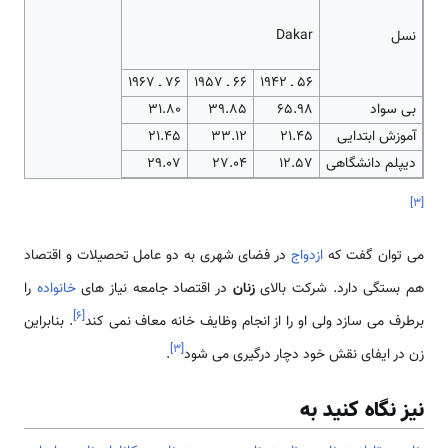
Dakar
نسل
56 ـ 1942
66 ـ 1957
76 ـ 1967
بی سواد
65.98
39.85
31.80
آموزش ابتدایی
21.45
33.12
21.45
دیپلم دانشگاهی
12.57
27.04
29.07
]
۳
[
می توان گفت که
ازدواج
در فضای شهری به دو عامل تحصیلات و اقتصاد
هم بستگی دارد. شرکت بالای
زنان
در اقتصاد جامعه نیاز های
خانواده
را
]
۶
[
برطرف می سازد ولی او را از انجام وظایف خانه معاف نمی کند
. بنابراین
]
۳
[
زن در ایفای نقش خود دچار درگیری می شود
.
نیز نگاه کنید به