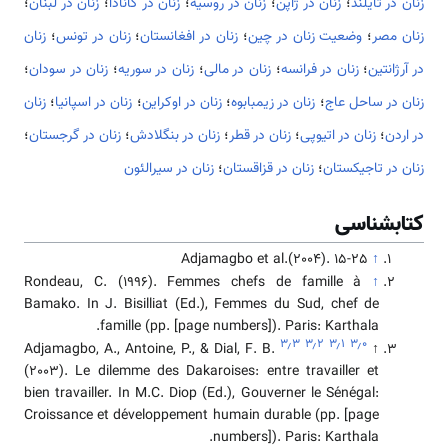
زنان در تایلند
؛
زنان در ژاپن
؛
زنان در روسیه
؛
زنان در کانادا
؛
زنان در لبنان
؛
زنان مصر
؛
وضعیت زنان در چین
؛
زنان در افغانستان
؛
زنان در تونس
؛
زنان
در آرژانتین
؛
زنان در فرانسه
؛
زنان در مالی
؛
زنان در سوریه
؛
زنان در سودان
؛
زنان در ساحل عاج
؛
زنان در زیمبابوه
؛
زنان در اوکراین
؛
زنان در اسپانیا
؛
زنان
در اردن
؛
زنان در اتیوپی
؛
زنان در قطر
؛
زنان در بنگلادش
؛
زنان در گرجستان
؛
زنان در تاجیکستان
؛
زنان در قزاقستان
؛
زنان در سیرالئون
کتابشناسی
Adjamagbo et al.(2004). 15-25
↑
Rondeau, C. (1996). Femmes chefs de famille à
↑
Bamako. In J. Bisilliat (Ed.), Femmes du Sud, chef de
famille (pp. [page numbers]). Paris: Karthala.
۳٫۳
۳٫۲
۳٫۱
۳٫۰
Adjamagbo, A., Antoine, P., & Dial, F. B.
↑
(2003). Le dilemme des Dakaroises: entre travailler et
bien travailler. In M.C. Diop (Ed.), Gouverner le Sénégal:
Croissance et développement humain durable (pp. [page
numbers]). Paris: Karthala.