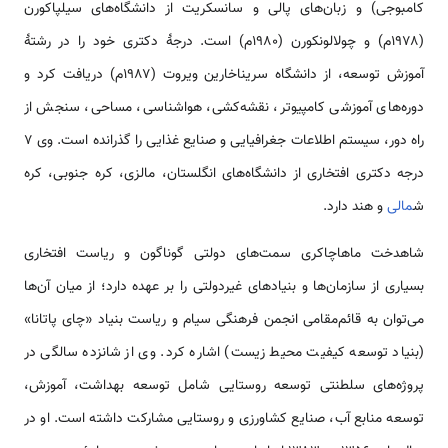
کامبوجی) و زبان‌های پالی و سانسکریت از دانشگاه‌های سیلپاکورن
(۱۹۷۸م) و چولالونکورن (۱۹۸۰م) است. درجهٔ دکتری خود را در رشتهٔ
آموزش توسعه، از دانشگاه سریناخارین ویروت (۱۹۸۷م) دریافت کرد و
دوره‌های آموزشی کامپیوتر، نقشه‌کشی، هواشناسی، مساحی، سنجش از
راه دور، سیستم اطلاعات جغرافیایی و صنایع غذایی را گذرانده است. وی ۷
درجه دکتری افتخاری از دانشگاه‌های انگلستان، مالزی، کره جنوبی، کره
ش
مالی
و هند دارد.
شاهدخت ماهاچاکری سمت‌های دولتی گوناگون و ریاست افتخاری
بسیاری از سازمان‌ها و بنیادهای غیردولتی را بر عهده دارد؛ از میان آن‌ها
می‌توان به قائم‌مقامی انجمن فرهنگی سیام و ریاست بنیاد «چای پاتانا»
(بنیاد توسعه کیفیت محیط زیست) اشاره کرد. وی از شانزده سالگی در
پروژه‌های سلطنتی توسعه روستایی شامل توسعه بهداشت، آموزش،
توسعه منابع آب، صنایع کشاورزی و روستایی مشارکت داشته است. او در