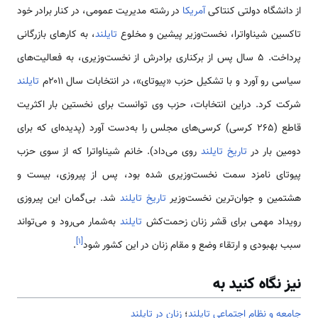
از دانشگاه دولتی کنتاکی
آمریکا
در رشته مدیریت عمومی، در کنار برادر خود
تاکسین شیناواترا، نخست‌وزیر پیشین و مخلوع
تایلند
، به کارهای بازرگانی
پرداخت. ۵ سال پس از برکناری برادرش از نخست‌وزیری، به فعالیت‌های
سیاسی رو آورد و با تشکیل حزب «پیوتای»، در انتخابات سال ۲۰۱۱م
تایلند
شرکت کرد. دراین انتخابات، حزب وی توانست برای نخستین بار اکثریت
قاطع (۲۶۵ کرسی) کرسی‌های مجلس را به‌دست آورد (پدیده‌ای که برای
دومین بار در
تاریخ تایلند
روی می‌داد). خانم شیناواترا که از سوی حزب
پیوتای نامزد سمت نخست‌وزیری شده بود، پس از پیروزی، بیست و
هشتمین و جوان‌ترین نخست‌وزیر
تاریخ تایلند
شد. بی‌گمان این پیروزی
رویداد مهمی برای قشر زنان زحمت‌کش
تایلند
به‌شمار می‌رود و می‌تواند
]
۱
[
سبب بهبودی و ارتقاء وضع و مقام زنان در این کشور شود
.
نیز نگاه کنید به
جامعه و نظام اجتماعی تایلند
؛
زنان در تایلند