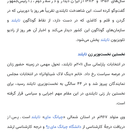
سال‌های ۱۳۵۶ و ۱۳۸۳ از ایران دیدار و در سفر دوم، با رئیس‌جمهور
گفت‌وگو کرده است. این شاهدخت تایلندی تقریباً هر روز با دوربینی که در
گردن و قلم و کاغذی که در دست دارد، از نقاط گوناگون
تایلند
و
سازمان‌های گوناگون این کشور دیدار می‌کند و اخبار آن هر روز از رادیو
تلویزیون
تایلند
پخش می‌شود.
نخستین نخست‌وزیر زن
تایلند
در انتخابات پارلمانی سال ۲۰۱۱م تایلند، تحول مهمی در زمینه حضور زنان
در عرصه سیاست رخ داد. خانم «ینگ لاک شیناواترا» در انتخابات مجلس
نمایندگان پیروز شد و در ۴۴ سالگی به نخست‌وزیری تایلند رسید، برای
نخستین بار زنی تایلندی در این مقام مهم اجرایی و سیاسی قرار گرفته
است.
وی متولد ۱۹۶۷م در استان شمالی «
چیانگ مای
»
تایلند
است. پس از
دریافت درجهٔ کارشناسی از
دانشگاه چیانگ مای
و درجه کارشناسی ارشد