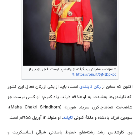
شاهزاده ماهاچاکری برگرفته از برنامه پینترست. قابل بازیابی از
https://pin.it/6jNtDpkcc
اکنون که سخن از
زنان تایلندی
است، باید از یکی از زنان فعال این کشور
که تایلندی‌ها به‌شدت به او علاقه دارند، یاد کنیم؛ او کسی نیست جز
شاهدخت «ماهاچاکری سریند هورن» (Maha Chakri Sirindhorn)،
سومین فرزند پادشاه و ملکهٔ کنونی
تایلند
. او متولد ۱۲ آوریل ۱۹۵۵م است.
وی کارشناس ارشد رشته‌های خطوط باستانی شرقی (سانسکریت و