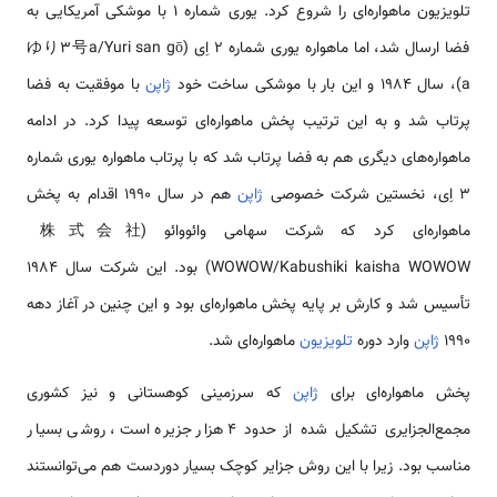
تلویزیون ماهواره‌ای را شروع کرد. یوری شماره 1 با موشکی آمریکایی به
فضا ارسال شد، اما ماهواره یوری شماره 2 اِی (ゆり3号a/Yuri san gō
a)، سال 1984 و این بار با موشکی ساخت خود
ژاپن
با موفقیت به فضا
پرتاب شد و به این ترتیب پخش ماهواره‌ای توسعه پیدا کرد. در ادامه
ماهواره‌های دیگری هم به فضا پرتاب شد که با پرتاب ماهواره یوری شماره
3 اِی، نخستین شرکت خصوصی
ژاپن
هم در سال 1990 اقدام به پخش
ماهواره‌ای کرد که شرکت سهامی وائووائو (株式会社
WOWOW/Kabushiki kaisha WOWOW) بود. این شرکت سال 1984
تأسیس شد و کارش بر پایه پخش ماهواره‌ای بود و این چنین در آغاز دهه
1990
ژاپن
وارد دوره
تلویزیون
ماهواره‌ای شد.
پخش ماهواره‌ای برای
ژاپن
که سرزمینی کوهستانی و نیز کشوری
مجمع‌الجزایری تشکیل شده از حدود 4 هزار جزیره است، روشی بسیار
مناسب بود. زیرا با این روش جزایر کوچک بسیار دوردست هم می‌توانستند