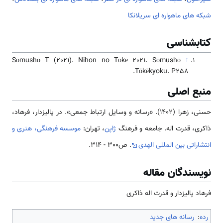
شبکه های ماهواره ای سریلانکا
کتابشناسی
Sōmushō T (2021). Nihon no Tōkē 2021. Sōmushō
↑
Tōkēkyoku. P258.
منبع اصلی
حسنی، زهرا (1402). «رسانه و وسایل ارتباط جمعی». در پالیزدار، فرهاد،
ذاکری، قدرت اله. جامعه و فرهنگ
ژاپن
، تهران:
موسسه فرهنگی، هنری و
انتشاراتی بین المللی الهدی
. ص300 - 314.
نویسندگان مقاله
فرهاد پالیزدار و قدرت اله ذاکری
رده
:
رسانه های جدید