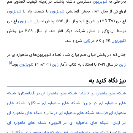
به‌راحتی به
تلویزیون
دسترسی داشته باشند. در زمینه کیفیت تصاویر هم
ان‌اچ‌کِی از سال 1989 پخش آزمایشی
تلویزیون
با کیغیت بالا یا
تلویزیون
اچ دی (HD TV) را شروع کرد و از سال 1994 پخش اصولی
تلویزیون
اچ دی
توسط ان‌اچ‌کِی و شش شرکت دیگر آغاز شد. از سال 2018 نیز پخش
تلویزیون
4K و 8K در
ژاپن
شروع شد.
چنان‌که در بخش قبلی هم بیان شد، تعداد تلویزیون‌های ماهواره‌ای در
]
۱
[
ژاپن
در سال 2019 با استناد به کتاب «آمار
ژاپن
2021»، 41
تلویزیون
بود.
نیز نگاه کنید به
شبکه های ماهواره ای تایلند
؛
شبکه های ماهواره ای در افغانستان
؛
شبکه
های ماهواره ای در چین
؛
شبکه های ماهواره ای سنگال
؛
شبکه های
ماهواره ای فرانسه
؛
شبکه های ماهواره ای در مالی
؛
شبکه های ماهواره ای
در اردن
؛
شبکه های ماهواره ای در اتیوپی
؛
شبکه های ماهواره ای
سیرالئون
؛
شبکه های ماهواره ای در قطر
؛
شبکه های ماهواره ای بنگلادش
؛