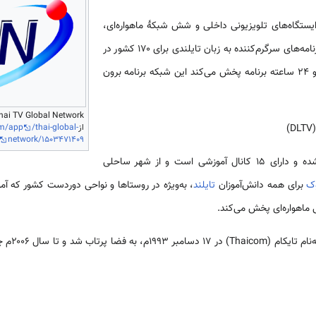
ستگاه‌های تلویزیونی داخلی و شش شبکهٔ ماهواره‌ای،
به‌منظور پخش اخبار، اطلاعات و برنامه‌های سرگرم‌کننده به زبان تایلندی برای ۱۷۰ کشور در
سراسر جهان تأسیس کرده است و ۲۴ ساعته برنامه پخش می‌کند این شبکه برنامه برون
از
thai-global-
/
om/app
(DL
network/1503471409
این شبکه از ۱۹۹۶ م راه اندازی شده و دارای ۱۵ کانال آموزشی است و از شهر ساحلی
وک
برای همه دانش‌آموزان
تایلند
 ماهواره‌ای پخش می‌کند.
نخستین ماهوا