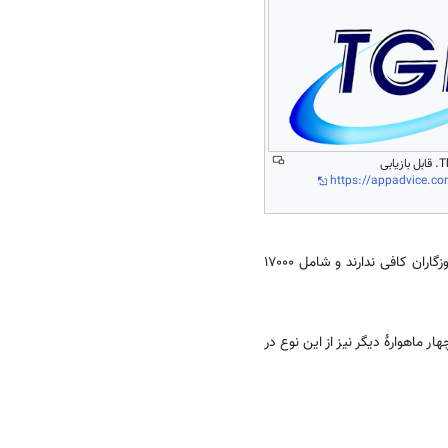
Thai TV Global Network. قابل بازیابی
https://appadvice.c
، به‌ویژه در روستاها و نواحی دوردست کشور که آموزگاران کافی ندارند و شامل ۱۷۰۰۰
رهٔ مخابراتی تایلند به‌نام تایکام (Thaicom) در ۱۷ دسامبر ۱۹۹۳م، به فضا پرتاب شد و تا سال ۲۰۰۶م چهار ماهوارهٔ دیگر نیز از این نوع در