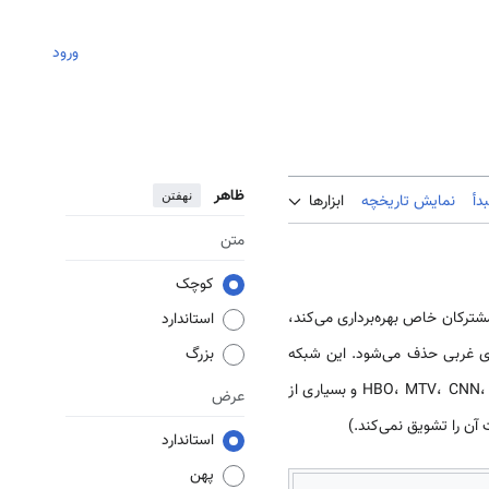
ورود
ظاهر
نهفتن
دأ
نمایش تاریخچه
ابزارها
متن
کوچک
مشترکان خاص بهره‌برداری می‌کند،
استاندارد
ل‌های غربی حذف می‌شود. این شبکه
بزرگ
دارای کانال‌های بین‌المللی‌گوناگون از جمله HBO، MTV، CNN، FTV، Star Movie، T.N.T، UBC Kids، Carton Network، Hallmark و بسیاری از
عرض
 آن را تشویق نمی‌کند.)
استاندارد
پهن