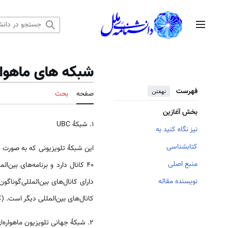
رش
ه
منوی اصلی
حتوا
شبکه های ماهواره
فهرست
نهفتن
صفحه
بحث
بخش آغازین
۱. شبکهٔ UBC
نیز نگاه کنید به
کتابشناسی
این شبکهٔ تلویزیونی که به صورت ک
منبع اصلی
۴۰ کانال دارد و برنامه‌های بین
نویسنده مقاله
کانال‌های بین‌المللی دیگر است. (کار
۲. شبکهٔ جهانی تلویزیون ماهواره‌ای