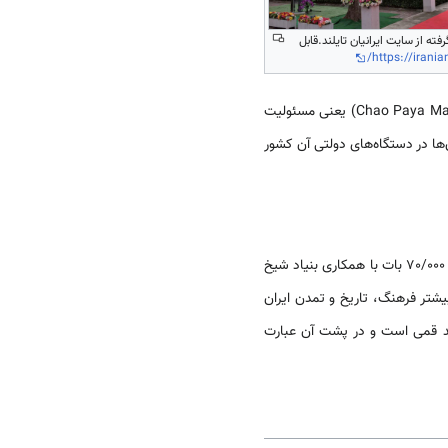
ته از سایت ایرانیان تایلند.قابل
https://irania
سیام را که امروزه منصب شیخ‌الاسلامی نامیده می‌شود و هم‌زمان با آن سمت «چائو پایا ماهارات تای» (Chao Paya Maharat Thai) یعنی مسئولیت
‌ها در دستگاه‌های دولتی آن کشور
رایزنی فرهنگی جمهوری اسلامی ایران، از ۱۳۸۸ برای بزرگداشت شیخ احمد قمی، هرساله جایزه‌ای به نام وی و به مبلغ 70/000 بات با همکاری بنیاد شیخ
تر فرهنگ، تاریخ و تمدن ایران
احمد قمی است و در پشت آن عبارت