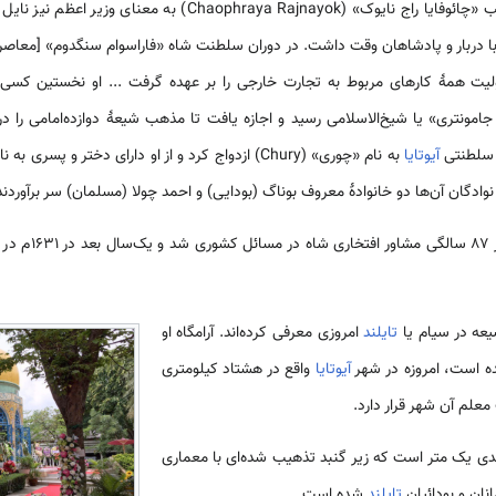
شیخ احمد قمی که به دریافت لقب «چائوفایا راج نایوک» (a Rajnayok
با دربار و پادشاهان وقت داشت. در دوران سلطنت شاه «فاراسوام سنگدوم» [معاصر
لیت همهٔ کارهای مربوط به تجارت خارجی را بر عهده گرفت ... او نخستین کسی 
جامونتری» یا شیخ‌الاسلامی رسید و اجازه یافت تا مذهب شیعهٔ دوازده‌امامی را د
ن سلطنتی
آیوتایا
او در زمان شاه «پر
عه در سیام یا
تایلند
امروزی معرفی کرده‌اند. آرامگاه او
آیوتایا
واقع در هشتاد کیلومتری
معلم آن شهر قرار دارد.
لندی یک متر است که زیر گنبد تذهیب شده‌ای با معماری
انان و بودائیان
تایلند
شده است.