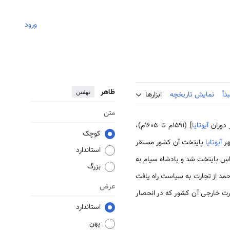
ورود
ظاهر
نهفتن
دأ
نمایش تاریخچه
ابزارها
متن
دوران
آیوتایا
] (۱۵۹۱م تا ۱۶۰۵م)،
کوچک
آیوتایا
پایتخت آن کشور مستقر
استاندارد
ناس پایتخت شد و پادشاه سیام به
بزرگ
) اعطا کرد ... دیری نپایید که شیخ احمد از تجارت به سیاست راه یافت
عرض
ارت خارجی آن کشور که در انحصار
استاندارد
پهن