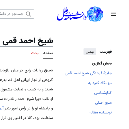
رش
ه
منوی اصلی
حتوا
شیخ احمد قمی در
فهرست
نهفتن
صفحه
بحث
بخش آغازین
«طبق روایات رایج در میان بازماند
جایزهٔ فرهنگی شیخ احمد قمی
گروهی از تجار ایرانی اهل قم به‌رهبر
نیز نگاه کنید به
شدند و به کسب و تجارت مشغول شدن
کتابشناسی
منبع اصلی
و پادشاه او را در رأس امور بندر
آیو
نویسنده مقاله
سلطنت بود، کلا در اختیار وی قرار