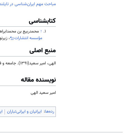
مباحث مهم ایران‌شناسی در تایلند
کتابشناسی
↑
محمدربیع بن محمدابراهیم. (۱۳۵۶). سفینه سلیمانی (سفرنامه سفیر ایران به سیام). تصحیح و تحشیه
مؤسسه انتشارات
، زیرنویس80
منبع اصلی
الهی، امیر سعید(1391). جامعه و فرهنگ
نویسنده مقاله
امیر سعید الهی
رده‌ها
:
ایرانیان و ایرانی‌تباران
ای