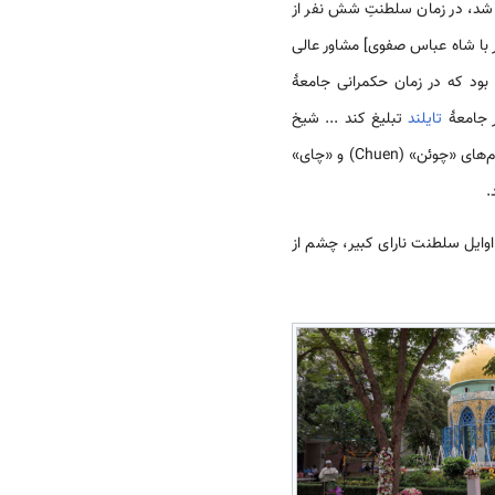
Chaophray) به معنای وزیر اعظم نیز نایل شد، در زمان سلطنتِ شش نفر از
 با شاه عباس صفوی] مشاور عالی
بود که در زمان حکمرانی جامعهٔ
ر جامعهٔ
تایلند
تبلیغ کند ... شیخ
به نام «چوری» (Chury) ازدواج کرد و از او دارای دختر و پسری به نام‌های «چوئن» (Chuen) و «چای»
اسارتونگ» و در ۸۷ سالگی مشاور افتخاری شاه در مسائل کشوری شد و یک‌سال بعد در ۱۶۳۱م در اوایل سلطنت نارای کبیر، چشم از