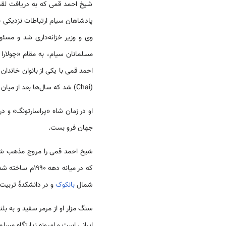
پادشاهان سیام ارتباطات نزدیکی 
وی و وزیر خزانه‌داری شد و مسئو
مسلمانان سیام، به مقام «چولارا 
احمد قمی با یکی از بانوان خاندا
(Chai) شد که سال‌ها بعد از میان نوادگان آن‌ها دو خانوادهٔ معروف بوناگ (بودایی) و احمد چولا (مسلمان) سر برآوردند.
جهان فرو بست.
شیخ احمد قمی را مروج مذهب شی
که در میانه دهه ۱۹۹۰م ساخته شده است، امروزه در شهر
شمال
بانکوک
و در دانشکدهٔ تربیت 
سنگ مزار او از مرمر سفید و به ب
ایرانی است و امروزه زیارتگاه مسلم