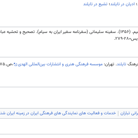
؛
ادیان در تایلند
؛
تشیع در تایلند
 عباس فاروقی. تهران:
2-279.
تایلند
. تهران:
موسسه فرهنگی هنری و انتشارات بین‌المللی الهدی
،ص.175-178.
رانی تباران
خدمات و فعالیت های نمایندگی های فرهنگی ایران در زمینه ایران شن