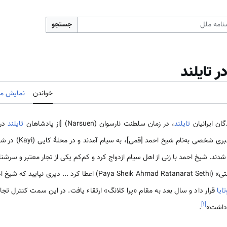
جستجو
 تایلند
خواندن
نمایش مب
گان ایرانیان
تایلند
، در زمان سلطنت نارسوان (Narsuen) [از پادشاهان
تایلند
در 
ی شخصی به‌نام شیخ احمد [قمی]، به سیام آمدند و در محلهٔ کایی (Kayi) در شهر
د. شیخ احمد با زنی از اهل سیام ازدواج کرد و کم‌کم یکی از تجار معتبر و سرش
او لقب «پیا شیخ احمد راتانارات ستی» (Paya Sheik Ahmad Ratanarat Sethi
تایا
قرار داد و سال بعد به مقام «پرا کلانگ» ارتقاء یافت. در این سمت کنترل تج
]
۱
[
 داشت»
.