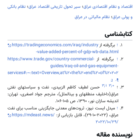
اقتصاد و نظام اقتصادی عراق
؛
سیر تحول تاریخی اقتصاد عراق
؛
نظام بانکی
و پولی عراق
؛
نظام مالیاتی در عراق
کتابشناسی
↑
برگرفته از
https://tradingeconomics.com/iraq/industry
-value-added-percent-of-gdp-wb-data.html
↑
برگرفته از
https://www.trade.gov/country-commercial-
guides/iraq-oil-and-gas-equipment-
services#:~:text=Overview,at%20the%20end%20of%20202
0.
۳٫۱
۳٫۰
↑
حسن لطیف کاظم الزبیدی، نفت و سیاستهای نفتی
عراق(داخلیف منطقه­ای و بین­الملل)، مترجم جواد اصغری، تهران:
اندیشه سازان نور، 1390، ص 105-106.
↑
میدل ایست نیوز، ثروت‌های معدنی جایگزینی مناسب برای نفت
عراق، (2022-10-29)، قابل بازیابی از:
https://mdeast.news/
2022/10/29/
نویسنده مقاله