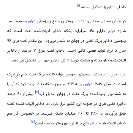
]
۱
[
داخلی
عراق
را تشکیل می­دهد
.
در بخش معادن معدنی، نفت مهمترین منبع زیرزمینی
عراق
محسوب می­
شود.
عراق
دارای ۱۴۵ میلیارد بشکه ذخایر اثبات‌شده نفت است که
پنجمین ذخایر بزرگ نفتی در جهان به شمار می‌رود. این مقدار نفت برای ۹۶
سال با نرخ تولید فعلی کافی است. ذخایر نفت عراق ۱۷ درصد از ذخایر
اثبات‌شده خاورمیانه و هشت درصد از کل ذخایر جهان را تشکیل می‌دهد.
عراق
پس از عربستان سعودی، دومین تولیدکننده بزرگ نفت خام در اوپک
است. در سال ۲۰۲۰،
عراق
روزانه ۴.۳ میلیون بشکه نفت تولید کرد که آن را
]
۲
[
به ششمین تولیدکننده بزرگ نفت در جهان تبدیل کرد
بیش از 60 درصد
ذخیره نفتی عراق در جنوب این کشور قرار دارد، اما ذخایر اثبات نشده نفت
طبق برآوردها به 280 تا 360 میلیارد بشکه می­رسد. در خصوص گاز هم
]
۳
[
ذخایر اثبات شده
عراق
بالغ بر 11 تریلیون متر مکعب است
.