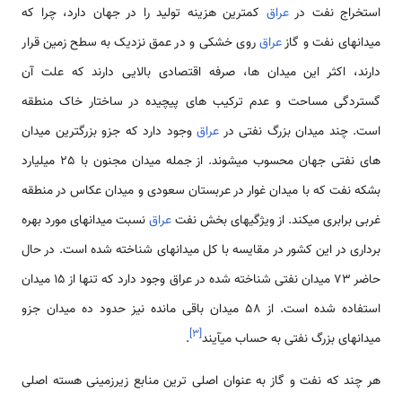
استخراج نفت در
عراق
کمترین هزینه تولید را در جهان دارد، چرا که
میدانهای نفت و گاز
عراق
روی خشکی و در عمق نزدیک به سطح زمین قرار
دارند، اکثر این میدان ها، صرفه اقتصادی بالایی دارند که علت آن
گستردگی مساحت و عدم ترکیب های پیچیده در ساختار خاک منطقه
است. چند میدان بزرگ نفتی در
عراق
وجود دارد که جزو بزرگترین میدان
های نفتی جهان محسوب می­شوند. از جمله میدان مجنون با 25 میلیارد
بشکه نفت که با میدان غوار در عربستان سعودی و میدان عکاس در منطقه
غربی برابری می­کند. از ویژگیهای بخش نفت
عراق
نسبت میدان­های مورد بهره
برداری در این کشور در مقایسه با کل میدانهای شناخته شده است. در حال
حاضر 73 میدان نفتی شناخته شده در عراق وجود دارد که تنها از 15 میدان
استفاده شده است. از 58 میدان باقی مانده نیز حدود ده میدان جزو
]
۳
[
میدانهای بزرگ نفتی به حساب می­آیند
.
هر چند که نفت و گاز به عنوان اصلی ترین منابع زیرزمینی هسته اصلی