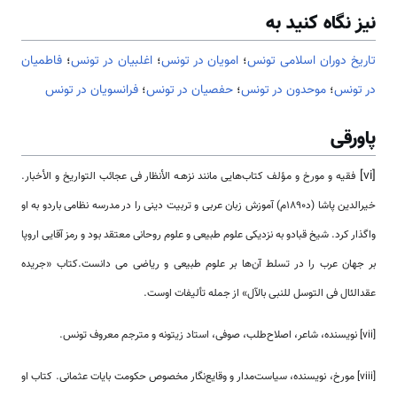
نیز نگاه کنید به
تاریخ دوران اسلامی تونس
؛
امویان در تونس
؛
اغلبیان در تونس
؛
فاطمیان
در تونس
؛
موحدون در تونس
؛
حفصیان در تونس
؛
فرانسویان در تونس
پاورقی
[vi]
فقیه و مورخ و مؤلف کتاب‌هایی مانند نزهـه الأنظار فی عجائب التواریخ و الأخبار.
خیرالدین پاشا (د1890م) آموزش زبان عربی و تربیت دینی را در مدرسە نظامی باردو به او
واگذار کرد. شیخ قبادو به نزدیکی علوم طبیعی و علوم روحانی معتقد بود و رمز آقایی اروپا
بر جهان عرب را در تسلط آن‌ها بر علوم طبیعی و ریاضی‌ می دانست.کتاب «جریده
عقدالئال فی التوسل للنبی بالآل» از جمله تألیفات اوست.
[vii] نویسنده، شاعر، اصلاح‌طلب، صوفی، استاد زیتونه و مترجم معروف تونس.
[viii] مورخ، نویسنده، سیاست‌مدار و وقایع‌نگار مخصوص حکومت بایات عثمانی. کتاب او