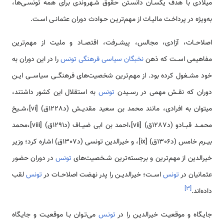
میلادی با هدف یکسـان دانسـتن حقوق شـهروندی برای همە تونسـی‌ها،
به‌ویژه در پرداخـت مالیـات از مهم‌تریـن حـوادث دوران عثمانـی اسـت.
اصلاحــات، آزادی، مجالس، پیشــرفت، اقتصــاد و ملیت از مهم‌ترین
مفاهیمی اســت که ذهن
نخبگان سیاسی فرهنگی تونس
را در این دوران به
خود مشــغول کرده بود. از مهم‌ترین شخصیت‌های فرهنگــی سیاســی ایــن
دوران که نقــش مهمی در رســیدن
تونس
به استقلال این کشور داشتند،
میتوان به افرادی، مانند محمد بن سعید مقدیــش (د1228ق) [vi]،شــیخ
محمــد قبــادو (د1287ق) [vii]،احمد بن ابی ضیــاف (د1291ق) [viii]،محمد
بیــرم خامس (د1306ق) [ix]، و خیرالدین تونسی (د1307ق) اشاره کرد؛ وزیر
خیرالدین از مهم‌ترین و برجسته‌ترین شــخصیت‌های
تونس
در دوران حضور
عثمانیان در
تونس
اســت؛ خیرالدیــن را پدر نهضت اصلاحــات در
تونس
لقب
]
۳
[
داده‌اند.
جایـگاه و موقعیـت خیرالدیـن را در
تونـس
می‌تـوان بـا موقعیـت و جایـگاه