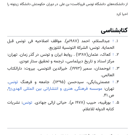
از دانشکده‌های دانشگاه تونس فروکاست؛ بن علی در دوران حکومتش دانشگاه زیتونه را
احیا کرد
کتابشناسی
↑
عبدالسلام، احمد (۱۹۸۷م). مواقف اصلاحیه فی تونس قبل
الحمایة. تونس: الشرکة التونسیة للتوزیع.
↑
کعاک، عثمان(۱۳۸۷) . روابط ایران و تونس در گذر زمان. تهران:
مرکز اسناد‌‌ و تاریخ دیپلماسی، ترجمه و تحقیق ستار عودی.
↑
ابوحمدان، سمیر (۱۹۹۳). خیرالدین التونسی. بیروت: دارالکتاب
العالمی.
↑
عصمتی‌بایگی، سیدحسن (1395). جامعه و فرهنگ
تونس
.
تهران:
موسسه فرهنگی, هنری و انتشاراتی بین المللی الهدی
,
ص 41.
↑
بورقیبه، حبیب (۱۹۷۸ م). حیاتی ارائی جهادی.
تونس
: نشریات
کتابه الدوله للاعلام.