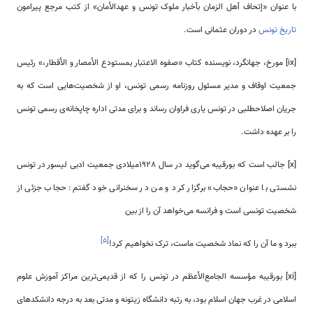
با عنوان «إتحاف أهل الزمان بأخبار ملوک تونس و عهدالأمان» از کتب مرجع پیرامون
تاریخ تونس
در دوران عثمانی است.
[ix] مورخ، جهانگرد، نویسنده کتاب «صفوه الاعتبار بمستودع الأمصار و الأقطار،» رئیس
جمعیت اوقاف و مدیر مسئول روزنامه رسمی تونس، او از شخصیت‌هایی است که به
جریان اصلاحطلبی در تونس یاری فراوان رساند و برای مدتی اداره چاپخانه‌ی رسمی تونس
را بر عهده داشت.
[x] جالب است که بورقیبه می‌گوید در سال 1928میلادی جمعیت ادبی لیسور در تونس
نشستی با عنوان «حجاب» برگزار کرد و من در سخنرانی خود گفتم: حجاب جزئی از
شخصیت تونسی است و فرانسه می‌خواهد آن را از بین
]
۵
[
ببرد و ما آن را که نماد شخصیت ماست، ترک نخواهیم کرد!
[xi] بورقیبه مؤسسه الجامع‌الأعظم در تونس را که از قدیمی‌ترین مراکز آموزش علوم
اسلامی در غرب جهان اسلام بود، به رتبه دانشگاه زیتونه و مدتی بعد به درجه دانشکدهای