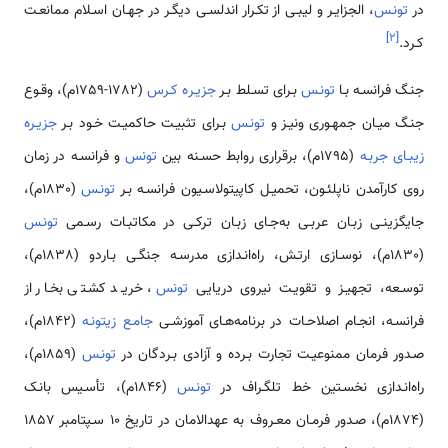
در
تونـس
، الجزایـر و لیبـی از تکـرار اندلسـی دیگـر در جهـان اسـلام ممانعـت
]
۲
[
کـرد.
جنـگ فرانسـه بـا
تونـس
بـرای تسـلط بـر
جزیـرە کـرس
(1782-1759م)، وقـوع
جنـگ میـان جمهـوری ونیـز و
تونـس
بـرای تثبیـت حاکمیـت خـود بـر
جزیـره
زیبـای جربـه
(1795م)، برقراری روابط حسـنه بین
تونس
و فرانسـه در زمان
روی کار‌آمدن ناپلئـون، تحمیـل کاپیتولاسـیون فرانسـه بـر
تونـس
(1830م)،
جایگزینـی زبـان عربـی به‌جـای زبـان ترکـی در مکاتبـات رسـمی
تونـس
(1830م)، نوسـازی ارتـش، راه‌انـدازی مدرسـە جنگـی بـاردو (1838م)،
توسـعه، تجهیـز و تقویـت نیروی دریایی
تونس
، خریـد کشـتی بخـار از
فرانسـه، انجـام اصلاحـات در برنامه‌هـای آموزشـی
جامـع زیتونـه
(1842م)،
صـدور فرمان ممنوعیـت تجارت بـرده و آزادی بـردگان در
تونـس
(1859م)،
راه‌انـدازی نخسـتین خط تلگـراف در
تونـس
(1846م)، تأسـیس بانـک
(1874م)، صـدور فرمـان معـروف به عهدالامان در تاریخ 10 سـپتامبر 1857