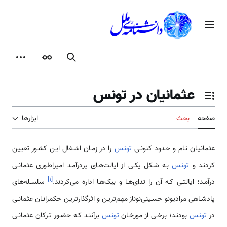
رش
ه
منوی اصلی
حتوا
جستجو
ظاهر
ابزارها
عثمانیان در تونس
تغییر وضعیت فهرست محتویات
صفحه
بحث
ابزارها
عثمانیـان نـام و حـدود کنونـی
تونـس
را در زمـان اشـغال ایـن کشـور تعییـن
کردنـد و
تونـس
بـه شـکل یکـی از ایالت‌هـای پردرآمـد امپراطـوری عثمانـی
]
۱
[
درآمـد؛ ایالتـی کـه آن را تدای‌هـا و بیک‌هـا اداره می‌کردند.
سلسـله‌های
پادشـاهی مرادیونو حسـینی‌نوناز مهم‌تریـن و اثرگذارتریـن حکمرانـان عثمانـی
در
تونـس
بودنـد؛ برخـی از مورخـان
تونـس
برآننـد کـه حضـور تـرکان عثمانـی