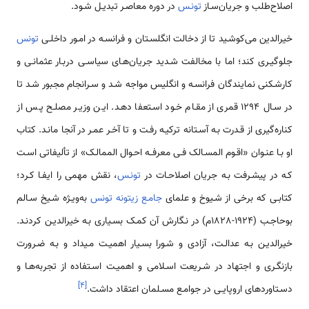
اصلاح‌طلب و جریان‌سـاز
تونـس
در دوره معاصـر تبدیـل شـود.
خیرالدین می‌کوشـید تا از دخالت انگلسـتان و فرانسـه در امـور داخلـی
تونس
جلوگیـری کند؛ اما با مخالفت شـدید جریان‌هـای سیاسـی دربـار عثمانـی و
کارشـکنی نمایندگان فرانسـه و انگلیس مواجه شـد و سـرانجام مجبور شـد تا
در سـال 1294 قمری از مقـام خـود اسـتعفا دهـد. ایـن وزیـر مصلـح پـس از
کناره‌گیری از قـدرت بـه آسـتانه ترکیـه رفـت و تا آخـر عمـر در آنجا مانـد. کتاب
او بـا عنـوان «اقـوم المسـالک فـی معرفــه احـوال الممالـک» از تألیفاتی اسـت
کـه در پیشـرفت بـه جریان اصلاحـات در
تونـس
، نقش مهمی را ایفـا کـرد؛
کتابـی که برخی از شـیوخ و علمای
جامـع زیتونه تونس
به‌ویـژه شـیخ سـالم
بوحاجـب (1924-1828م) در نـگارش آن کمـک بسـیاری بـه خیرالدیـن کردنـد.
خیرالدیـن بـه عدالـت، آزادی و شـورا بسـیار اهمیـت مـیداد و بـه ضـرورت
بازنگـری و اجتهاد در شـریعت اسـلامی و اهمیـت اسـتفاده از تجربه‌هـا و
]
۴
[
دسـتاوردهای اروپایـی در جوامـع مسـلمان اعتقاد داشت.