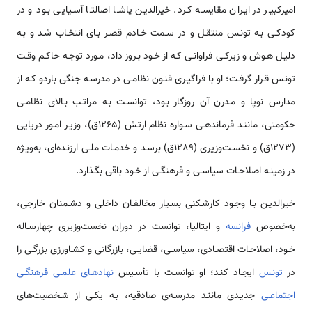
امیرکبیـر در ایـران مقایسـه کـرد. خیرالدیـن پاشـا اصالتـا آسـیایی بـود و در
کودکـی بـه تونـس منتقـل و در سـمت خـادم قصـر بـای انتخـاب شـد و بـه
دلیـل هـوش و زیرکـی فراوانـی کـه از خـود بـروز داد، مـورد توجـه حاکـم وقـت
تونـس قـرار گرفـت؛ او با فراگیـری فنـون نظامـی در مدرسـه جنگی باردو کـه از
مدارس نوپا و مـدرن آن روزگار بـود، توانسـت بـه مراتـب بـالای نظامـی
حکومتی، ماننـد فرماندهـی سـواره نظام ارتـش (1265ق)، وزیـر امـور دریایی
(1273ق) و نخسـت‌وزیری (1289ق) برسـد و خدمـات ملـی ارزنـده‌ای، به‌ویـژه
در زمینـه اصلاحـات سیاسـی و فرهنگـی از خـود باقی بگـذارد.
خیرالدیـن بـا وجـود کارشـکنی بسـیار مخالفـان داخلی و دشـمنان خارجی،
به‌خصوص
فرانسه
و ایتالیا، توانست در دوران نخست‌وزیری چهارسـاله
خـود، اصلاحـات اقتصـادی، سیاسـی، قضایـی، بازرگانی و کشـاورزی بزرگـی را
در
تونـس
ایجـاد کنـد؛ او توانسـت با تأسـیس
نهادهـای علمـی فرهنگـی
اجتماعـی
جدیـدی ماننـد مدرسـه‌ی صادقیه، بـه یکـی از شـخصیت‌های