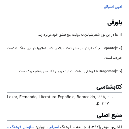
ادبی اسپانیا
پاورقی
[xliii] در این نوع شعر شبانان به روایت رنج عشق خود می‌پردازند.
[xlvi]Lepanto. جنگ لپانتو در سال ۱۵۷۱ میلادی که عثمانیها در این جنگ شکست
خوردند است.
La Dragontea[xlix].روایتی از شکست دزد دریایی انگلیسی به نام دریک است.
کتابشناسی
Lazar, Fernando, Literatura Española, Baracaldo, 1995,
↑
p. 397.
منبع اصلی
فاخری، مهدی(1392). جامعه و فرهنگ
اسپانیا
. تهران:
سازمان فرهنگ و