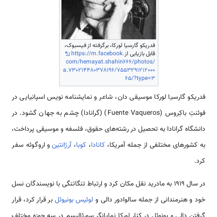
فدریکو گارسیا لورکا، برگرفته از فیسبوک،
قابل بازیابی از
https://m.facebook.
com/hemayat.shahin666/photos/
a.730214480378196/7553291212000
65/?type=3
فدریکو گارسیا لورکا موسیقی دان، شاعر و نمایشنامه نویس اسپانیایی در
فوئنتِ باکِروس (Fuente Vaqueros) (گرانادا) چشم به جهان گشود. در
دانشگاه گرانادا به تحصیل در رشته‌های حقوق، فلسفه و موسیقی پرداخت،
به کشورهای مختلفی از جمله آمریکا،
کانادا
،
کوبا
،
آرژانتین
و اروگوئه سفر
کرد.
در سال 1919 به مادرید نقل مکان کرد و ارتباط تنگاتنگی با نویسندگان نسل
خود و هنرمندانی از جمله سالوادور دالی و
لوئیس بونیوئل
بر قرار کرد، قرار
گرفتن دالی و بونوئل در کنار لورکا نمایانگر سورئالیسم در سه حوزه مختلف