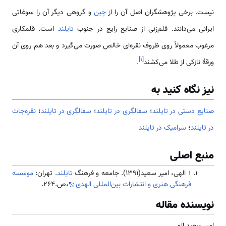
نیست. برخی پژوهشگران اصل آن را از
چین
و گروهی دیگر آن را سوغاتی
ایرانی می‌دانند. قلم‌زنی از صنایع رایج در جنوب
تایلند
است. قلمکاری
مرغوب معمولاً روی ظروف نقره‌ای خالص صورت می‌گیرد و بعد هم روی آن
]
۱
[
ورقهٔ نازکی از طلا می‌کشند
.
نیز نگاه کنید به
صنایع دستی در تایلند
؛
سفالگری در تایلند
؛
سفالگری در تایلند
؛
نقره‌جات
در تایلند
؛
سرامیک در تایلند
منبع اصلی
↑
الهی، امیر سعید(1391). جامعه و فرهنگ
تایلند
. تهران:
موسسه
فرهنگی هنری و انتشارات بین‌المللی الهدی
،ص.264.
نویسنده مقاله