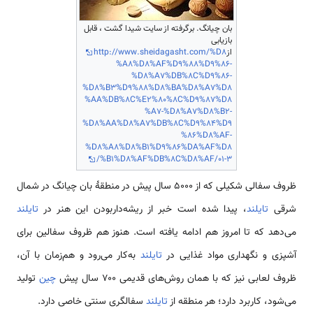
بان چیانگ. برگرفته از سایت شیدا گشت ، قابل
بازیابی
از
ttp://www.sheidagasht.com/%D8
h
%A8%D8%AF%D9%88%D9%86-
%D8%A7%DB%8C%D9%86-
%D8%B3%D9%88%D8%BA%D8%A7%D8
%AA%DB%8C%E2%80%8C%D9%87%D8
%A7-%D8%A7%D8%B2-
%D8%AA%D8%A7%DB%8C%D9%84%D9
%86%D8%AF-
%D8%A8%D8%B1%D9%86%DA%AF%D8
%B1%D8%AF%DB%8C%D8%AF/01-3/
ظروف سفالی شکیلی که از ۵۰۰۰ سال پیش در منطقهٔ بان چیانگ در شمال
شرقی
تایلند
، پیدا شده است خبر از ریشه‌داربودن این هنر در
تایلند
می‌دهد که تا امروز هم ادامه یافته است. هنوز هم ظروف سفالین برای
آشپزی و نگهداری مواد غذایی در
تایلند
به‌کار می‌رود و هم‌زمان با آن،
ظروف لعابی نیز که با همان روش‌های قدیمی ۷۰۰ سال پیش
چین
تولید
می‌شود، کاربرد دارد؛ هر منطقه از
تایلند
سفالگری سنتی خاصی دارد.