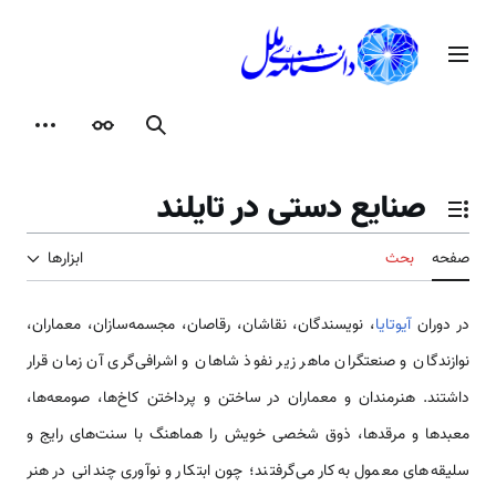
رش
ه
منوی اصلی
حتوا
جستجو
ظاهر
ابزارها
صنایع دستی در تایلند
تغییر وضعیت فهرست محتویات
صفحه
بحث
ابزارها
در دوران
آیوتایا
، نویسندگان، نقاشان، رقاصان، مجسمه‌سازان، معماران،
نوازندگان و صنعتگران ماهر زیر نفوذ شاهان و اشرافی‌گری آن زمان قرار
داشتند. هنرمندان و معماران در ساختن و پرداختن کاخ‌ها، صومعه‌ها،
معبدها و مرقدها، ذوق شخصی خویش را هماهنگ با سنت‌های رایج و
سلیقه‌های معمول به‌کار می‌گرفتند؛ چون ابتکار و نوآوری چندانی در هنر