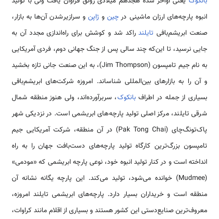
بانکوک
یعنی اواخر سدهٔ هجدهم میلادی رونق فراوان یافت ولی با تولید
انبوه پارچه‌های ارزان ماشینی در
چین
و
ژاپن
و سرازیرشدن آن‌ها به بازار،
صنعت ابریشم‌بافی
تایلند
راکد شد و کوشش برای راه‌اندازی مجدد آن به
جایی نرسید، تا این‌که چند سالی پس از جنگ جهانی دوم، فردی آمریکایی
به نام جیم تامپسون (Jim Thompson)، به این صنعت جانی تازه بخشید
و آن را به بازارهای بین‌المللی شناساند. امروزه شرکت‌های ابریشم‌بافی
بسیاری از جمله در اطراف
بانکوک
، سربرآورده‌اند، ولی هنوز منطقه شمال
شرقی تایلند، مرکز اصلی تولید پارچه‌های ابریشمی است. در نزدیکی شهر
پاک‌تونگ‌چای (Pak Tong Chai) در آن منطقه، شرکت آمریکایی جیم
تامپسون بزرگ‌ترین کارگاه تولید پارچه‌های دست‌بافت جهان را به راه
انداخته است و در کنار تولید انبوه خود، نوعی پارچه ابریشمی که «مودمی»
(Mudmee) خوانده می‌شود، تولید می‌کند. این پارچه یگانه نشانه آن
منطقه است و خریداران بسیار دارد. پارچه‌های ابریشمی تایلند امروزه،
معروف‌ترین صنایع‌دستی این کشور هستند و بسیاری از اقلام مانند کراوات،