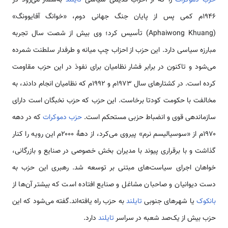
۱۹۴۶م کمی پس از پایان جنگ جهانی دوم، «خوانگ آفایوونگ»
(Aphaiwong Khuang) تأسیس کرد؛ وی بیش از شصت سال تجربه
مبارزه سیاسی دارد. این حزب از احزاب چپ میانه و طرفدار سلطنت شمرده
می‌شود و تاکنون در برابر فشار نظامیان برای نفوذ در این حزب مقاومت
کرده است. در کشتارهای سال ۱۹۷۳م و ۱۹۹۲م که نظامیان انجام دادند، به
مخالفت با حکومت کودتا برخاست. این حزب که حزب نخبگان است دارای
سازماندهی قوی و انضباط حزبی مستحکم است.
حزب دموکرات
که در دهه
۱۹۷۰م از «سوسیالیسم نرم» پیروی می‌کرد، از دههٔ ۲۰۰۰م این رویه را کنار
گذاشت و با برقراری پیوند با مدیران بخش خصوصی در صنایع و بازرگانی،
خواهان اجرای سیاست‌های مبتنی بر توسعه شد. رهبری این حزب به
دست دیوانیان و صاحبان مشاغل و صنایع افتاده است که بیشتر آن‌ها از
بانکوک
یا شهرهای جنوبی
تایلند
به حزب راه یافته‌اند.گفته می‌شود که این
حزب بیش از یک‌صد شعبه در سراسر
تایلند
دارد.