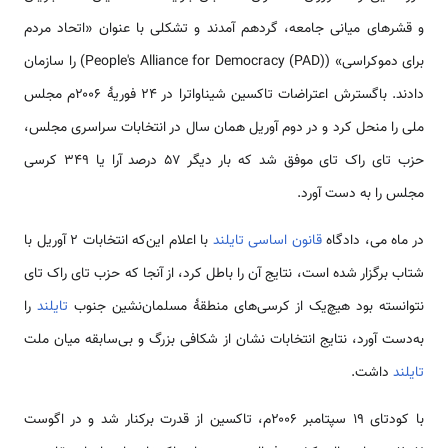
و قشرهای میانی جامعه، گردهم آمدند و تشکلی با عنوان «اتحاد مردم
برای دموکراسی» (People's Alliance for Democracy (PAD)) را سازمان
دادند. باگسترش اعتراضات تاکسین شیناواترا در ۲۴ فوریهٔ ۲۰۰۶م مجلس
ملی را منحل کرد و در دوم آوریل همان سال در انتخابات سراسری مجلس،
حزب تای راک تای موفق شد که بار دیگر ۵۷ درصد آرا یا ۳۴۹ کرسی
مجلس را به دست آورد.
در ماه می، دادگاه
قانون اساسی تایلند
با اعلام این‌که انتخابات ۲ آوریل با
شتاب برگزار شده است، نتایج آن را باطل کرد، از آنجا که حزب تای راک تای
نتوانسته بود هیچ‌یک از کرسی‌های منطقهٔ مسلمان‌نشین جنوب
تایلند
را
به‌دست آورد، نتایج انتخابات نشان از شکافی بزرگ و بی‌سابقه میان ملت
تایلند
داشت.
با کودتای ۱۹ سپتامبر ۲۰۰۶م، تاکسین از قدرت برکنار شد و در اگوست