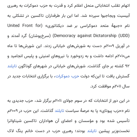
اتهام تقلب انتخاباتی منحل اعلام کرد و قدرت به حزب دموکرات به رهبری
آبیسیت ویجاجیوا سپرده شد. اما این بار طرفداران تاکسین در تشکلی به
نام «جبههٔ متحد دموکراسی بر ضد دیکتاتوری» (United Front for
Democracy against Dictatorship (UDD)) (سرخ‌پوشان) گرد آمدند و
در آوریل ۲۰۰۹م دست به شورش‌های خیابانی زدند. این شورش‌ها تا ماه
می۲۰۱۰م ادامه داشت و به زدوخورد با نیروهای امنیتی و پلیس انجامید و
۹۲ کشته بر جای گذاشت. شورش‌های خیابانی در شهرهای گوناگون
تایلند
گسترش یافت تا این‌که دولت
حزب دموکرات
، با برگزاری انتخابات جدید در
سال ۲۰۱۱م موافقت کرد.
در این دور از انتخابات که در سوم جولای ۲۰۱۱م برگزار شد، حزب جدیدی به
نام «حزب پیوتای» پا به عرصهٔ سیاست
تایلند
گذاشت. این حزب در ۲۰۰۹م
تأسیس شده بود و مؤسسان و اعضای آن هواداران تاکسین شیناواترا
نخست‌وزیر پیشین
تایلند
بودند؛ رهبری حزب در دست خانم ینگ لاک