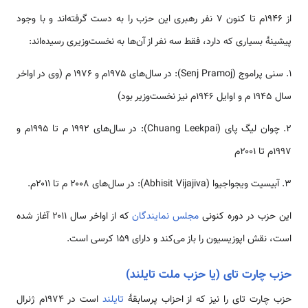
از ۱۹۴۶م تا کنون ۷ نفر رهبری این حزب را به دست گرفته‌اند و با وجود
پیشینهٔ بسیاری که دارد، فقط سه نفر از آن‌ها به نخست‌وزیری رسیده‌اند:
۱. سنی پراموج (Senj Pramoj): در سال‌های ۱۹۷۵م و ۱۹۷۶ م (وی در اواخر
سال ۱۹۴۵ م و اوایل ۱۹۴۶م نیز نخست‌وزیر بود)
۲. چوان لیگ پای (Chuang Leekpai): در سال‌های ۱۹۹۲ م تا ۱۹۹۵م و
۱۹۹۷م تا ۲۰۰۱م
۳. آبیسیت ویجواجیوا (Abhisit Vijajiva): در سال‌های ۲۰۰۸ م تا ۲۰۱۱م.
این حزب در دوره کنونی
مجلس نمایندگان
که از اواخر سال ۲۰۱۱ آغاز شده
است، نقش اپوزیسیون را باز می‌کند و دارای ۱۵۹ کرسی است.
حزب چارت تای (یا حزب ملت تایلند)
حزب چارت تای را نیز که از احزاب پرسابقهٔ
تایلند
است در ۱۹۷۴م ژنرال