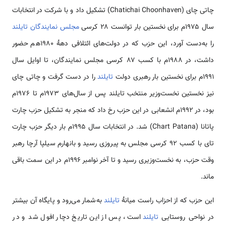
چاتی چای (Chatichai Choonhaven) تشکیل داد و با شرکت در انتخابات
سال ۱۹۷۵م برای نخستین بار توانست ۲۸ کرسی
مجلس نمایندگان تایلند
را به‌دست آورد، این حزب که در دولت‌های ائتلافی دههٔ ۱۹۸۰هم حضور
داشت، در ۱۹۸۸م با کسب ۸۷ کرسی مجلس نمایندگان، تا اوایل سال
۱۹۹۱م برای نخستین بار رهبری دولت
تایلند
را در دست گرفت و چاتی چای
نیز نخستین نخست‌وزیر منتخب تایلند پس از سال‌های ۱۹۷۳م تا ۱۹۷۶م
بود، در ۱۹۹۲م انشعابی در این حزب رخ داد که منجر به تشکیل حزب چارت
پاتانا (Chart Patana) شد. در انتخابات سال ۱۹۹۵م بار دیگر حزب چارت
تای با کسب ۹۲ کرسی مجلس به پیروزی رسید و بانهارم سیلپا آرچا رهبر
وقت حزب، به نخست‌وزیری رسید و تا آخر نوامبر ۱۹۹۶م در این سمت باقی
ماند.
این حزب که از احزاب راست میانهٔ
تایلند
به‌شمار می‌رود و پایگاه آن بیشتر
در نواحی روستایی
تایلند
است، پس از این تاریخ دچار افول شد و در