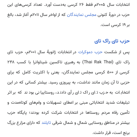
انتخابات سال ۲۰۰۵م فقط ۲۶ کرسی به‌دست آورد. تعداد کرسی‌های این
حزب در دورهٔ کنونی
مجلس نمایندگان
که از اواخر سال ۲۰۱۱م آغاز شد، بالغ
بر ۱۹ کرسی است.
حزب تای راک تای
پس از شکست
حزب دموکرات
در انتخابات ژانویهٔ سال ۲۰۰۱م، حزب تای
راک تای (Thai Rak Thai) به رهبری تاکسین شیناواترا با کسب ۲۴۸
کرسی از ۵۰۰ کرسی مجلس نمایندگان، یعنی با اکثریت کامل که برای
حزبی تا آن زمان مانند نداشت، به پیروزی رسید. بیشتر کسانی که در این
انتخابات به حزب تای راک تای رأی دادند، روستاییانی بودند که بر اثر
تبلیغات شدید انتخاباتی مبنی بر اعطای تسهیلات و وام‌های کوتاه‌مدت و
تأمین رفاه مردم روستاها در انتخابات شرکت کرده بودند؛ پایگاه حزب
بیشتر در مناطق روستایی شمال و شمال شرقی
تایلند
که دارای مزارع بزرگ
برنج است، قرار داشت.