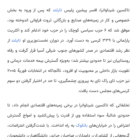
تاکسین شیناواترا، افسر پیشین پلیس
تایلند
که پس از ورود به بخش
خصوصی و کار در زمینه‌های صنایع و بازرگانی ثروت فراوانی اندوخته بود،
موفق شد که ۶ حزب سیاسی کوچک را در حزب خود ادغام کند و اکثریت
پارلمانی با ۳۳۹ کرسی به دست آورد. در دوران نخست‌وزیری او
تایلند
از
نظر رشد اقتصادی در صدر کشورهای جنوب شرقی آسیا قرار گرفت و رفاه
روستاییان نیز تا حدودی بیشتر شد؛ به‌ویژه گسترش بیمه خدمات درمانی و
تقویت بازار داخلی بر محبوبیت او افزود، تاآنجاکه در انتخابات فوریهٔ ۲۰۰۵
نیز حزب تای راک تای به پیروزی چشمگیری، تا حد در اختیار گرفتن دو سوم
کرسی‌های مجلس دست یافت.
تخلفاتی که تاکسین شیناواترا در برخی زمینه‌های اقتصادی انجام داد، تا
حدودی شائبهٔ سوء استفاده وی از قدرت را پیش‌کشید و امواج گسترش
اعتراض را در خیابان‌های
بانکوک
به راه انداخت. با شدت‌گرفتن اعتراضات،
گروه‌هایی از کشاورزان، دامداران، صاحبان جراید، دانشگاهیان، دانشجویان