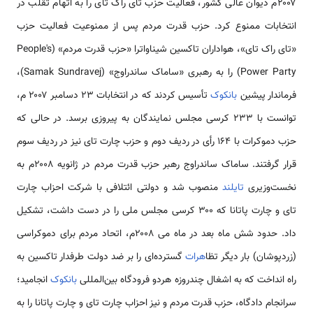
۲۰۰۷م دیوان عالی کشور، فعالیت حزب تای راک تای را به اتهام تقلب در
انتخابات ممنوع کرد. حزب قدرت مردم پس از ممنوعیت فعالیت حزب
«تای راک تای»، هواداران تاکسین شیناواترا «حزب قدرت مردم» (People's
Power Party) را به رهبری «ساماک ساندراوج» (Samak Sundravej)،
فرماندار پیشین
بانکوک
تأسیس کردند که در انتخابات ۲۳ دسامبر ۲۰۰۷ م،
توانست با ۲۳۳ کرسی مجلس نمایندگان به پیروزی برسد. در حالی که
حزب دموکرات با ۱۶۴ رأی در ردیف دوم و حزب چارت تای نیز در ردیف سوم
قرار گرفتند. ساماک ساندراوج رهبر حزب قدرت مردم در ژانویه ۲۰۰۸م به
نخست‌وزیری
تایلند
منصوب شد و دولتی ائتلافی با شرکت احزاب چارت
تای و چارت پاتانا که ۳۰۰ کرسی مجلس ملی را در دست داشت، تشکیل
داد. حدود شش ماه بعد در ماه می ۲۰۰۸م، اتحاد مردم برای دموکراسی
(زردپوشان) بار دیگر تظا
هرات
گسترده‌ای را بر ضد دولت طرفدار تاکسین به
راه انداخت که به اشغال چندروزه هردو فرودگاه بین‌المللی
بانکوک
انجامید؛
سرانجام دادگاه، حزب قدرت مردم و نیز احزاب چارت تای و چارت پاتانا را به