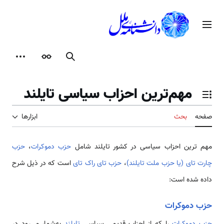
رش
ه
منوی اصلی
حتوا
جستجو
ظاهر
ابزارها
مهم‌ترین احزاب سیاسی تایلند
تغییر وضعیت فهرست محتویات
صفحه
بحث
ابزارها
مهم ترین احزاب سیاسی در کشور تایلند شامل
حزب دموکرات
،
حزب
چارت تای (یا حزب ملت تایلند)
،
حزب تای راک تای
است که در ذیل شرح
داده شده است:
حزب دموکرات
حزب دموکرات
را که از احزاب قدیمی سیاسی
تایلند
به‌شمار می‌رود در