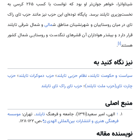
شیناواترا، خواهر جوان‌تر او بود که توانست با کسب ۲۶۵ کرسی به
نخست‌وزیری تایلند برسد. پایگاه توده‌ای این حزب نیز مانند حزب تای راک
تای در میان روستاییان و شهرنشینان مناطق ش
مالی
و شمال شرقی تایلند
قرار دارد و بیشتر هواداران آن قشرهای تنگدست و روستایی شمال کشور
]
۱
[
هستند
.
نیز نگاه کنید به
سیاست و حکومت تایلند
،
نظام حزبی تایلند
؛
حزب دموکرات تایلند
؛
حزب
چارت تای(حزب ملت تایلند)
؛
حزب تای راک تای تایلند
منبع اصلی
↑
الهی، امیر سعید(1391). جامعه و فرهنگ
تایلند
. تهران:
موسسه
فرهنگی هنری و انتشارات بین‌المللی الهدی
،ص.122-128.
نویسنده مقاله