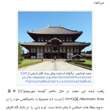
می‌شود.
معبد تودایجی. برگرفته از سایت ویکی پدیا، قابل بازیابی از
htt
ps://fa.wikipedia.org/wiki/%D8%AA%D9%88%D8%A
F%D8%A7%DB%8C%E2%80%8C%D8%AC%DB%8C
راهب ارشد این معبد در حال حاضر "کوسه موریموتو"(森本公
誠/Morimoto Kōsē)(1934-) است که تحصیلات دانشگاهی خود را در
حوزه مطالعات اسلامی انجام داده‌است. او مدتی را در دانشگاه الازهر