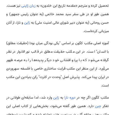
تحصیل کرده و مترجم «مقدمه تاریخ ابن خلدون» به
زبان ژاپنی
نیز هست.
همین طور او در طی سفر سید محمد خاتمی (به عنوان رئیس جمهور) و
حسن روحانی (به عنوان دبیر شورای عالی امنیت ملی) به
ژاپن
و نارا، از آنان
میزبانی کرده‌است.
آموزه اصلی مکتب کگون بر اساس "یکی بودگی میان بودا (حقیقت مطلق)
با انسان" است. در این مکتب حقیقت مطلق در قالب نور الانوار در نظر
گرفته می‌شود که با پرتو افشانی خود دیگر پدیده‌ها را به عرصه ظهور
می‌آورد. از این منظر این مکتب قرابت ساختاری خاصی با فلسفه سهروردی
در ایران پیدا می‌کند. پذیرش اصل "وحدت در کثرت" رکن بنیادین این مکتب
است.
مکتب کگون اگر چه در
دوره نارا
به
ژاپن
وارد شد، اما سابقه‌ای طولانی در
تفکر
چین
دارد. همین طور گفته می‌شود، بخش‌هایی از کتاب اصلی این
مکتب یعنی حلقه گل، در سرزمین ختن نوشته شده و کهن‌ترین نسخه‌ای