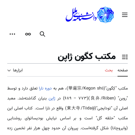
رش
ه
منوی اصلی
حتوا
جستجو
ظاهر
ابزارها
مکتب کگون ژاپن
تغییر وضعیت فهرست محتویات
صفحه
بحث
ابزارها
مکتب "کِگون"(華厳宗/Kegon shū)، هم به
دوره نارا
تعلق دارد و توسط
"روبن" (良弁/Rōben)(689 – 773) در
ژاپن
بنیان گذاشته‌شد. معبد
اصلی آن "تودایجی"(東大寺/Tōdaiji) واقع در نارا است. کتاب اصلی این
مکتب "حلقه گل" است و بر اساس نیایش بودیساتوای روشنایی
(وایروچانا) شکل گرفته‌است. پیروان آن حدود چهل هزار نفر تخمین زده