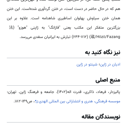
هم که در حال حاضر در دست است، در ختن گردآوری شده‌است. این ختن
همان ختن سیاوش پهلوان اساطیری شاهنامه است. علاوه بر این
بزرگترین متفکر این مکتب یعنی "فازانگ" به ژاپنی "هوزو" (法
蔵/Hōzō/Fazang) (644-712) تبارش به ایرانیان سغدی می‌رسد.
نیز نگاه کنید به
ادیان در ژاپن
؛
شینتو در ژاپن
منبع اصلی
پالیزدار، فرهاد، ذاکری، قدرت اله(1402). جامعه و فرهنگ ژاپن. تهران:
موسسه فرهنگی، هنری و انتشاراتی بین المللی الهدی
، ص149-182.
نویسندگان مقاله