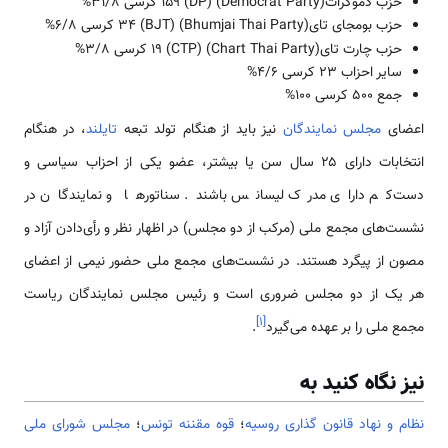
حزب دموکرات(Democrat Party) (DP) ۱۵۹ کرسی 31/8%
حزب بومجای تای(Bhumjai Thai Party) (BJT) ۳۴ کرسی 6/8%
حزب چارت تای(Chart Thai Party) (CTP) ۱۹ کرسی 3/8%
سایر احزاب ۲۳ کرسی 4/6%
جمع ۵۰۰ کرسی ۱۰۰%
اعضای
مجلس نمایندگان
نیز باید از هنگام تولد تبعه
تایلند
، در هنگام
انتخابات دارای ۲۵ سال سن یا بیشتر، عضو یکی از احزاب سیاسی و
دست‌کم دارای مدرک لیسانس باشند. سناتورها و نمایندگان در
نشست‌های مجمع ملی (مرکب از دو مجلس) در اظهار نظر و رأی‌دادن آزاد و
مصون از پیگرد هستند. در نشست‌های مجمع ملی حضور نیمی از اعضای
هر یک از دو مجلس ضروری است و رئیس مجلس نمایندگان ریاست
]
۱
[
مجمع ملی را بر عهده می‌گیرد
.
نیز نگاه کنید به
نظام و نهاد قانون گذاری روسیه
؛
قوه مقننه تونس
؛
مجلس شورای ملی