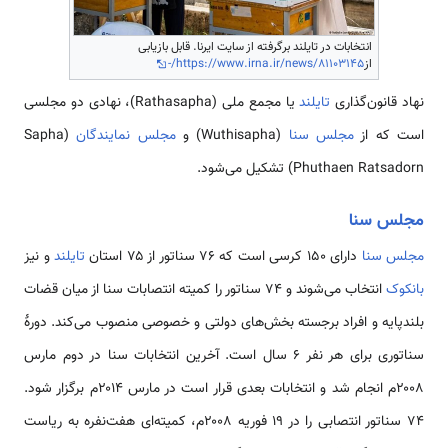
انتخابات در تایلند برگرفته از سایت ایرنا. قابل بازیابی
از
https://www.irna.ir/news/81103145/-
نهاد قانون‌گذاری
تایلند
یا مجمع ملی (Rathasapha)، نهادی دو مجلسی
است که از
مجلس سنا
(Wuthisapha) و
مجلس نمایندگان
(Sapha
Phuthaen Ratsadorn) تشکیل می‌شود.
مجلس سنا
مجلس سنا
دارای ۱۵۰ کرسی است که ۷۶ سناتور از ۷۵ استان
تایلند
و نیز
بانکوک
انتخاب می‌شوند و ۷۴ سناتور را کمیته انتصابات سنا از میان قضات
بلندپایه و افراد برجسته بخش‌های دولتی و خصوصی منصوب می‌کند. دورهٔ
سناتوری برای هر نفر ۶ سال است. آخرین انتخابات سنا در دوم مارس
۲۰۰۸م انجام شد و انتخابات بعدی قرار است در مارس ۲۰۱۴م برگزار شود.
۷۴ سناتور انتصابی را در ۱۹ فوریه ۲۰۰۸م، کمیته‌ای هفت‌نفره به ریاست