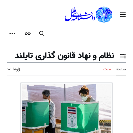
رش
ه
منوی اصلی
حتوا
جستجو
ظاهر
ابزارها
نظام و نهاد قانون گذاری تایلند
تغییر وضعیت فهرست محتویات
صفحه
بحث
ابزارها