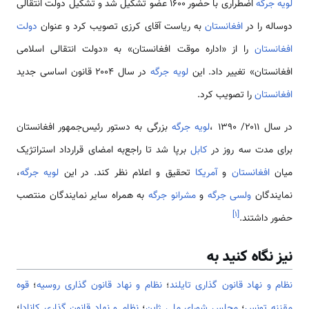
لویه جرگه
اضطراری با حضور ۱۶۰۰ عضو تشکیل شد و تشکیل دولت انتقالی
دوساله را در
افغانستان
به ریاست آقای کرزی تصویب کرد و عنوان
دولت
افغانستان
را از «اداره موقت افغانستان» به «دولت انتقالی اسلامی
افغانستان» تغییر داد. این
لویه جرگه
در سال ۲۰۰۴ قانون اساسی جدید
افغانستان
را تصویب کرد.
در سال ۲۰۱۱/ ۱۳۹۰ ،
لویه جرگه
بزرگی به دستور رئیس‌جمهور افغانستان
برای مدت سه روز در
کابل
برپا شد تا راجع‌به امضای قرارداد استراتژیک
میان
افغانستان
و
آمریکا
تحقیق و اعلام نظر کند. در این
لویه جرگه
،
نمایندگان
ولسی جرگه
و
مشرانو جرگه
به همراه سایر نمایندگان منتصب
]
۱
[
حضور داشتند.
نیز نگاه کنید به
نظام و نهاد قانون گذاری تایلند
؛
نظام و نهاد قانون گذاری روسیه
؛
قوه
مقننه تونس
؛
مجلس شورای ملی ژاپن
؛
نظام و نهاد قانون گذاری کانادا
؛