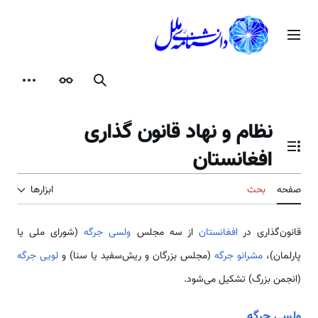
رش
ه
منوی اصلی
حتوا
جستجو
ظاهر
ابزارها
نظام و نهاد قانون گذاری
افغانستان
تغییر وضعیت فهرست محتویات
صفحه
بحث
ابزارها
قانون‌گذاری در
افغانستان
از سه مجلس
ولسی جرگه
(شورای ملی یا
پارلمان)،
مشرانو جرگه
(مجلس بزرگان و ریش‌سفید یا سنا) و
لویی جرگه
(انجمن بزرگ) تشکیل می‌شود.
ولسی جرگه