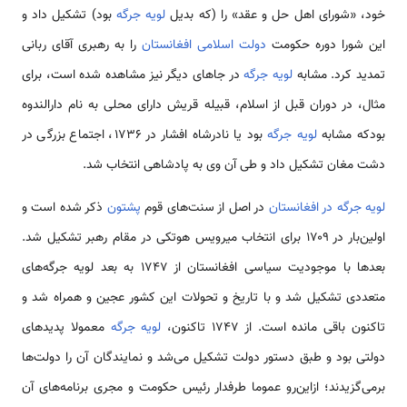
خود، «شورای اهل حل و عقد» را (که بدیل
لویه جرگه
بود) تشکیل داد و
این شورا دوره حکومت
دولت اسلامی افغانستان
را به رهبری آقای ربانی
تمدید کرد. مشابه
لویه جرگه
در جاهای دیگر نیز مشاهده شده است، برای
مثال، در دوران قبل از اسلام، قبیله قریش دارای محلی به نام دارالندوه
بودکه مشابه
لویه جرگه
بود یا نادرشاه افشار در ۱۷۳۶، اجتماع بزرگی در
دشت مغان تشکیل داد و طی آن وی به پادشاهی انتخاب شد.
لویه جرگه در افغانستان
در اصل از سنت‌های قوم
پشتون
ذکر شده است و
اولین‌بار در ۱۷۰۹ برای انتخاب میرویس هوتکی در مقام رهبر تشکیل شد.
بعدها با موجودیت سیاسی افغانستان از ۱۷۴۷ به بعد لویه جرگه‌های
متعددی تشکیل شد و با تاریخ و تحولات این کشور عجین و همراه شد و
تاکنون باقی مانده است. از ۱۷۴۷ تاکنون،
لویه جرگه
معمولا پدیدهای
دولتی بود و طبق دستور دولت تشکیل می‌شد و نمایندگان آن را دولت‌ها
برمی‌گزیدند؛ ازاین‌رو عموما طرفدار رئیس حکومت و مجری برنامه‌های آن