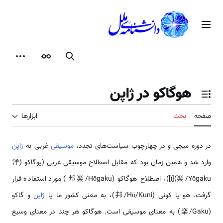
رش
ه
منوی اصلی
حتوا
جستجو
ظاهر
ابزارها
هوگاکو در ژاپن
تغییر وضعیت فهرست محتویات
صفحه
بحث
ابزارها
در دوره میجی و در چهارچوب سیاست‌های تجدد،
موسیقی
غربی به
ژاپن
وارد شد و همین زمان بود که مقابل اصطلاح موسیقی غربی (یوگاکو (洋
楽/Yōgaku)[i])، اصطلاح هوگاکو (邦楽/Hōgaku) مورد استفاده قرار
گرفت. هو یا کونی (邦/Hō/Kuni)، به معنی کشور ما یا
ژاپن
و گاکو
(楽/Gaku) به معنای موسیقی است. هوگاکو هر چند در معنای وسیع