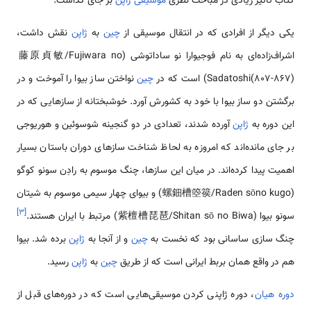
کتاب تأثیر زیادی در مباحث نظری
موسیقی ژاپن
بر جای گذاشت.
یکی دیگر از افرادی که در انتقال موسیقی از
چین
به
ژاپن
نقش داشت،
اشراف‌زاده‌ای به نام فوجیوارا نو ساداتوشی (藤原貞敏/Fujiwara no
Sadatoshi(807-867)) است که در
چین
نواختن ساز بیوا را آموخت و در
برگشتن دو ساز بیوا با خود به کشورش آورد. خوشبختانه از سازهایی که در
این دوره به
ژاپن
آورده شدند، تعدادی در دو گنجینه شوسوئین و هوریوجی
بر جای مانده‌اند که امروزه به لحاظ شناخت سازهای دوران باستان بسیار
اهمیت پیدا کرده‌اند. در میان این سازها، چنگ موسوم به رادِن سونو کوگو
(螺鈿槽箜篌/Raden sōno kugo) و بیوای چهار سیمی موسوم به شیتان
]
۳
[
سونو بیوا (紫檀槽琵琶/Shitan sō no Biwa) مرتبط با ایران هستند.
چنگ سازی ساسانی بود که نخست به
چین
و از آنجا به
ژاپن
برده شد. بیوا
هم در واقع همان بربط ایرانی است که از طریق
چین
به
ژاپن
رسید.
دوره هیان
، دوره ژاپنی کردن موسیقی‌هایی است که در دوره‌های قبل از