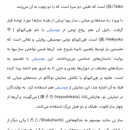
鼓/Taiko) است که طبلی دو سره است که با دو چوب به آن می‌زنند.
با ورود به سده‌های میانی، ساز بیوا بیش از بقیه سازها مورد توجه قرار
گرفت. دلیل آن هم رواج نوعی از
موسیقی
با نام هِی‌کیوکو (平
曲/Heikyoku) است. هِی‌کیوکو نوعی موسیقی روایتی و نقالی است که
نخستین بار توسط راهبین نابینا شروع شد. آن‌ها ضمن نواختن ساز بیوا به
روایت داستان‌های حماسی می‌پرداختند. این
موسیقی
با تقسیم به
سبک‌های مختلف در دوران‌ها بعدی و حتی تا به امروز هم ادامه پیدا کرده
است. علاوه بر هِی‌کیوکو با تکامل نمایش نوگاکو در سده‌های میانی که
قبلا به آن اشاره شد، این نمایش از
موسیقی
هم استفاده کرد. به نوازندگان
در نمایش نو، هایاشی‌کاتا (囃子方/Hayashikata) می‌گویند و آن‌ها از
چهار ساز فلوت، طبلک و دو طبل بزرگ استفاده می‌کنند.
ساز نی مانند موسوم به شاکوهاچی (尺八/Shakuhachi) یکی دیگر از
سازهای ژاپنی است که در سده‌های میانی رواج پیدا کرد، هر چند این ساز