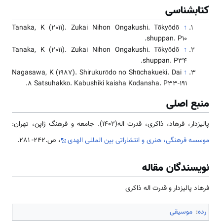
کتابشناسی
Tanaka, K (2011). Zukai Nihon Ongakushi. Tōkyōdō
↑
shuppan. P10.
Tanaka, K (2011). Zukai Nihon Ongakushi. Tōkyōdō
↑
shuppan. P34.
Nagasawa, K (1987). Shirukurōdo no Shūchakueki. Dai
↑
8 Satsuhakkō. Kabushiki kaisha Kōdansha. P33-191.
منبع اصلی
پالیزدار، فرهاد، ذاکری، قدرت اله(1402). جامعه و فرهنگ ژاپن، تهران:
موسسه فرهنگی، هنری و انتشاراتی بین المللی الهدی
، ص.242- 281.
نویسندگان مقاله
فرهاد پالیزدار و قدرت اله ذاکری
رده
:
موسیقی