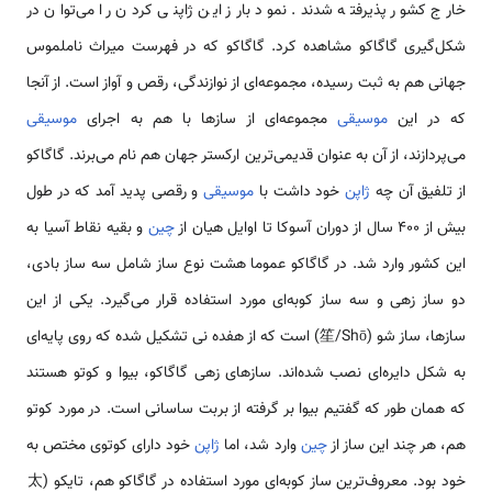
خارج کشور پذیرفته شدند. نمود بارز این ژاپنی کردن را می‌توان در
شکل‌گیری گاگاکو مشاهده کرد. گاگاکو که در فهرست میراث ناملموس
جهانی هم به ثبت رسیده، مجموعه‌ای از نوازندگی، رقص و آواز است. از آنجا
که در این
موسیقی
مجموعه‌ای از سازها با هم به اجرای
موسیقی
می‌پردازند، از آن به عنوان قدیمی‌ترین ارکستر جهان هم نام می‌برند. گاگاکو
از تلفیق آن چه
ژاپن
خود داشت با
موسیقی
و رقصی پدید آمد که در طول
بیش از 400 سال از دوران آسوکا تا اوایل هیان از
چین
و بقیه نقاط آسیا به
این کشور وارد شد. در گاگاکو عموما هشت نوع ساز شامل سه ساز بادی،
دو ساز زهی و سه ساز کوبه‌ای مورد استفاده قرار می‌گیرد. یکی از این
سازها، ساز شو (笙/Shō) است که از هفده نی تشکیل شده که روی پایه‌ای
به شکل دایره‌ای نصب شده‌اند. سازهای زهی گاگاکو، بیوا و کوتو هستند
که همان طور که گفتیم بیوا بر گرفته از بربت ساسانی است. در مورد کوتو
هم، هر چند این ساز از
چین
وارد شد، اما
ژاپن
خود دارای کوتوی مختص به
خود بود. معروف‌ترین ساز کوبه‌ای مورد استفاده در گاگاکو هم، تایکو (太