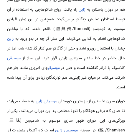
هم در دوران باستان به
ژاپن
راه یافت. رواج شاکوهاچی به استفاده از آن
توسط استادان نمایش دِنگاکو بر می‌گردد. همچنین در این زمان افرادی
موسوم به کوموسو (虚無僧/Komusō) ظاهر شدند که با نواختن
شاکوهاچی اقدام به گدایی می‌کردند. این ساز اگر چه در بدو ورود به
ژاپن
چندان با استقبال روبرو نشد و حتی از گاگاکو هم کنار گذاشته شد، اما در
حال حاضر در خط مقدم سازهای ژاپنی قرار دارد. این ساز از
موسیقی
کلاسیک پا فراتر گذاشته است و حتی در
موسیقی
های امروزی مانند جاز هم
شرکت می‌کند. در میان غیر ژاپنی‌ها هم نوازندگان زیادی برای آن پیدا شده
است.
دوران مدرن نخستین از مهم‌ترین دوره‌های
موسیقی ژاپن
به حساب می‌آید،
تا حدی که برخی هوگاکو را تنها مختص به این دوران می‌دانند. یکی از
ویژگی‌های این دوران ظهور سازی موسوم به شامیسِن (三味
線/Shamisen) در صحنه
موسیقی ژاپن
است که آشکار متفاوت از