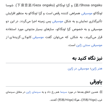
楽/Shosa ongaku) و گِزا اونگاکو (下座音楽/Geza ongaku). شوسا
اونگاکو
موسیقی
همراهی کننده رقص است و گِزا اونگاکو به منظور افزایش
تأثیرگذاری نمایش و به شکل
موسیقی
پس زمینه اجرا می‌گردد. در این دو
موسیقی و به خصوص گِزا اونگاکو، سازهای بسیار متنوعی مورد استفاده
قرار می‌گیرند، به شکلی که می‌توان گفت
موسیقی
کابوکی گزیده‌ای از
موسیقی سنتی ژاپن
است.
نیز نگاه کنید به
هنر ژاپن
؛
موسیقی در ژاپن
پاورقی
[i]: همین اتفاق بعدها در مورد
سینما
هم رخ داد و به
سینمای ژاپن
در مقابل سینمای
غرب (洋画/Yōga)، هوگا (邦画/Hōga) ‌گفتند.