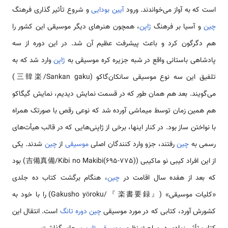
است که به آواز می‌خواندند. ورود
آیین بودایی
و شروع تأثیر گذاری فرهنگ
چین
و آسیا بر فرهنگ
ژاپن
، همچون هنرهای دیگر موسیقی این کشور را
هم دگرگون کرد و باعث پیشرفت عظیم آن شد. در این دوره از سه
پادشاهی باستانی واقع در شبه جزیره کره موسیقی به
ژاپن
وارد شد که به
تلفیق این سه نوع موسیقی سانکان‌گاکو (三韓楽/Sankan gaku)
می‌گویند. بعد هم همان طور که در قسمت نمایش دیدیم، نمایش گیگاکو
هم همین زمان توسط میماشی آورده شد که نوعی رقص با صورتک همراه
با نواختن ساز بود. در کنار اینها، برخی از ژاپنی‌هایی که در قالب هیأت‌های
رسمی به
چین
رفتند، جزو وارد کنندگان اصلی
موسیقی
از
چین
شدند. یکی
از این افراد کیبی نو ماکیبی (吉備真備/Kibi no Makibi(695-775)) بود
که بعد از هفده سال اقامت در
چین
، هنگام برگشت کتاب ده جلدی
«کلیات موسیقی» (『楽書要録』/Gakusho yōroku) را با خود به
کشورش آورد، کتابی که در مورد موسیقی
چین
دوره تانگ
است. انتقال این