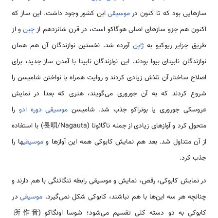
سازهایی بود که تا کنون در
موسیقی
این کشور وجود داشت. این ساز که
اکنون هم جزو سازهای اصلی هوگاکو است، در قرن شانزدهم از
چین
و از
طریق جزایر ریوکیو به
ژاپن
آورده شد. نخستین نوازندگان آن هم همان
نوازندگان نابینای بیوا بودند. این نوازندگان نابینا با آمدن ساز جدید، برای
اصلاح ساختار آن تلاش زیادی کردند و روایت همراه با نواختن شامیسن را
شروع کردند که به آن جوروری می‌گویند، هنری که بعدا در نمایش
عروسکی جوروری یا بونراکو جذب شد. شامیسن
موسیقی
دوره ادو
را
متحول کرد و آوازهای زیادی از جمله ناگائوتا (長唄/Nagauta) با استفاده
از آن متداول شد. بعد هم نمایش کابوکی همه این آوازها و
موسیقی
ها را
جذب کرد.
در نمایش کابوکی، رقص، نمایش و موسیقی رابطه تنگاتنگی با هم دارند و
چنانچه هر سه این‌ها با هم نباشند، کابوکی شکل نمی‌گیرد.
موسیقی
در
کابوکی به دو دسته کلی تقسیم می‌شود؛ شوسا اونگاکو (所作音