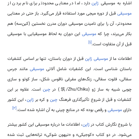
اشاره به موسیقی
ژاپن
دارد، اما در معنایی محدودتر برای نام بردن از
موسیقی
قبل از دوره میجی مورد استفاده قرار می‌گیرد. باز حتی در معنایی
محدودتر، آن را برای نامیدن موسیقی دوران مدرن نخستین (کین‌سه) هم
بکار می‌برند، چرا که
موسیقی
این دوران به لحاظ موسیقیایی با موسیقی
]
۱
[
قبل از آن متفاوت است.
اطلاعات ما از
موسیقی ژاپن
قبل از دوران باستان، تنها بر اساس کشفیات
باستان شناسی است. این کشفیات شامل آلاتی
موسیقی
مانند جرس
سفالی، فلوت سفالی، زنگ‌های مفرغی ناقوس شکل، ساز کوتو و سازی
چوبی شبیه به ساز ژو (筑/Zhu/Chiku) در
چین
است. علاوه بر این
کشفیات و قبل از شروع تأثیرگذاری فرهنگ
چین
و کره بر
ژاپن
، این کشور
]
۲
[
دارای
موسیقی
و رقص بوده که در منابع چینی به آن اشاره شده است.
با شروع نگارش کتاب در
ژاپن
، اطلاعات ما درباره موسیقی این کشور بیشتر
می‌شود. در دو کتاب «کوجیکی» و «نیهون شوکی» ترانه‌هایی ثبت شده