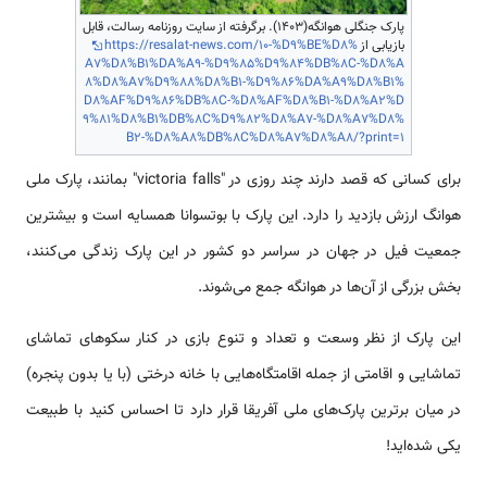
پارک جنگلی هوانگه(1403). برگرفته از سایت روزنامه رسالت، قابل
بازیابی از
https://resalat-news.com/10-%D9%BE%D8%
A7%D8%B1%DA%A9-%D9%85%D9%84%DB%8C-%D8%A
8%D8%A7%D9%88%D8%B1-%D9%86%DA%A9%D8%B1%
D8%AF%D9%86%DB%8C-%D8%AF%D8%B1-%D8%A2%D
9%81%D8%B1%DB%8C%D9%82%D8%A7-%D8%A7%D8%
B2-%D8%A8%DB%8C%D8%A7%D8%A8/?print=1
برای کسانی که قصد دارند چند روزی در "victoria falls" بمانند، پارک ملی
هوانگ ارزش بازدید را دارد. این پارک با بوتسوانا همسایه است و بیشترین
جمعیت فیل در جهان در سراسر دو کشور در این پارک زندگی می‌کنند،
بخش بزرگی از آن‌ها در هوانگه جمع می‌شوند.
این پارک از نظر وسعت و تعداد و تنوع بازی در کنار سکوهای تماشای
تماشایی و اقامتی از جمله اقامتگاه‌هایی با خانه درختی (با یا بدون پنجره)
در میان برترین پارک‌های ملی آفریقا قرار دارد تا احساس کنید با طبیعت
یکی شده‌اید!