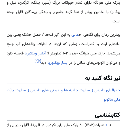
پارک ملی هوانگه دارای تمام حیوانات بزرگ (شیر، پلنگ، کرگدن، فیل و
بوفالو) با تخمین بیش از 108 گونه جانوری و زندگی پرندگان قابل توجه
است!
بهترین زمان برای نگاهی اج
مالی
به این “ابر گله‌ها”، فصل خشک یعنی بین
ماه‌های اوت و اکتبراست، زمانی که آن‌ها در اطراف چاله‌های آب جمع
می‌شوند. پارک ملی هوانگ حدود 102 کیلومتر از
آبشار ویکتوریا
فاصله دارد
]
۲
[
]
۱
[
و می‌توان اتوبوس‌های شاتل را در
آبشار ویکتوریا
دید
.
نیز نگاه کنید به
جغرافیای طبیعی زیمبابوه
؛
جاذبه ها و دیدنی های طبیعی زیمبابوه
؛
پارک
ملی ماتوبو
کتابشناسی
↑
هنرات(1402). 8 پارک ملی باور نکردنی در آفریقا. قابل بازیابی از