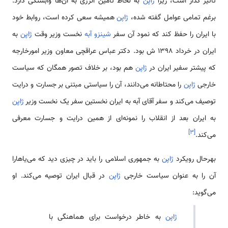
تأثیر گذار است، زیرا
ژاپن
به لحاظ تأمین انرژی به آن‌ها وابستگی دارد.
برغم تمامی عوامل گفته شده،
ژاپن
همیشه سعی کرده است، روابط خود
با ایران را حفظ کند که نمود آن سفر
شینزو آبه
نخست وزیر وقت
ژاپن
به
ایران در خرداد 1398 ش بود. دکتر عباس عراقچی معاون وزیر امورخارجه
که پیشتر سفیر ایران در
ژاپن
هم بود، بر خلاف تصور همگان که سیاست
خارجی
ژاپن
را محتاطانه می‌دانند، آن را سیاستی مبتنی بر جسارت و درایت
توصیف می‌کند و سفر آقای آبه به ایران نخستین سفر یک نخست وزیر
ژاپن
به ایران بعد از انقلاب را نمونه‌ای از همین درایت و جسارت معرفی
]
۳
[
می‌کند.
بهرحال رویکرد
ژاپن
به جمهوری اسلامی را باید در چیزی دید که می‌یاهارا
آن را به عنوان سیاست خارجی
ژاپن
در قبال ایران توصیه می‌کند. او
می‌گوید:
ژاپن
به خاطر درخواست برای هماهنگی با