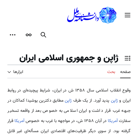
رش
ه
منوی اصلی
حتوا
جستجو
ظاهر
ابزارها
ژاپن و جمهوری اسلامی ایران
تغییر وضعیت فهرست محتویات
صفحه
بحث
ابزارها
وقوع انقلاب اسلامی سال 1358 ش در ایران، شرایط پیچیده‌ای در روابط
ایران و
ژاپن
پدید آورد. از یک طرف
ژاپن
مطابق دکترین یوشیدا کماکان در
جبهه غرب قرار داشت و ایران اسلامی به خصوص بعد از واقعه تسخیر
سفارت
آمریکا
در آبان 1358 ش، در مواجهه با غرب به خصوص
آمریکا
قرار
گرفته بود. از سوی دیگر ظرفیت‌های اقتصادی ایران مسأله‌ای غیر قابل