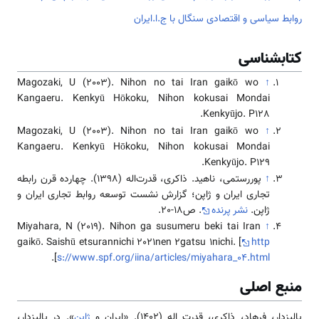
روابط سیاسی و اقتصادی سنگال با ج.ا.ایران
کتابشناسی
Magozaki, U (2003). Nihon no tai Iran gaikō wo
↑
Kangaeru. Kenkyū Hōkoku, Nihon kokusai Mondai
Kenkyūjo. P128.
Magozaki, U (2003). Nihon no tai Iran gaikō wo
↑
Kangaeru. Kenkyū Hōkoku, Nihon kokusai Mondai
Kenkyūjo. P129.
↑
پوررستمی، ناهید. ذاکری، قدرت‌اله (1398). چهارده قرن رابطه
تجاری ایران و ژاپن؛ گزارش نشست توسعه روابط تجاری ایران و
ژاپن.
نشر پرنده
. ص18-20.
Miyahara, N (2019). Nihon ga susumeru beki tai Iran
↑
gaikō. Saishū etsurannichi 2021nen 2gatsu 1nichi. [
http
].
s://www.spf.org/iina/articles/miyahara_04.html
منبع اصلی
پالیزدار، فرهاد، ذاکری، قدرت اله (1402). «ایران و
ژاپن
». در پالیزدار،