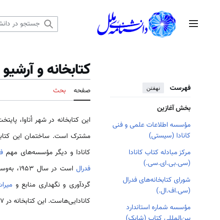
رش
ه
منوی اصلی
حتوا
کتابخانه و آرشیو 
فهرست
نهفتن
صفحه
بحث
بخش آغازین
این کتابخانه در شهر اُتاوا، پایتخ
مؤسسه اطلاعات علمی و فنی
کانادا (سیستی)
مشترک است. ساختمان این کتابخ
کانادا و دیگر مؤسسه‌های مهم
فد
مرکز مبادله کتاب کانادا
(سی.بی.ای.سی.)
فدرال
است در س
شورای کتابخانه‌های فدرال
گردآوری و نگهداری منابع و
میرا
(سی.اف.ال.)
کانادایی‌هاست. این کتابخانه در 1967، به‌همراه آرشیو عمومی به ساختمان جدیدی منتقل شد.
مؤسسه شماره استاندارد
بین‌المللی کتاب (شابک)