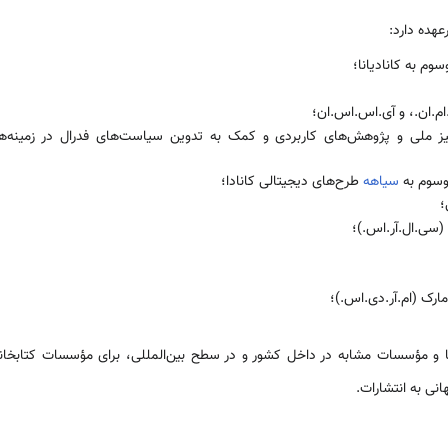
عهده دارد:
وم به کانادیانا؛
م.ان.، و آی.اس.اس.ان؛
آمیز ملی و پژوهش‌های کاربردی و کمک به تدوین سیاست‌های فدرال در زمینه‌ه
وسوم به
سیاهه
طرح‌های دیجیتالی کانادا؛
؛
(سی.ال.آر.اس.)؛
ارک (ام.آر.دی.اس.)؛
ها و مؤسسات مشابه در داخل کشور و در سطح بین‌المللی، برای مؤسسات کتابخانه
نی به انتشارات.