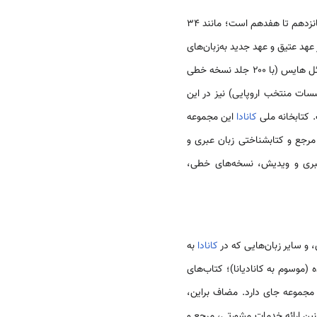
شامل آثار قدیمی و کمیاب هبرائیکا و جودائیکا (مربوط به قوم یهود) بوده و دربرگیرنده ۳۰۰۰ جلد کتاب چاپی از قرن پانزدهم تا هفدهم است؛ مانند ۳۴
لف کتاب مقدس مشتمل بر عهد عتیق و عهد جدید به‌زبان‌های
مختلف، چاپ‌های متعددی از آثار متعلق به مورخ قرن اول، جوزفوس، و دایره‌المعارف‌های یهودی کهن، مجموعه ساموئل هایس (با ۲۰۰ جلد نسخه خطی
سات منتخب اروپایی) نیز در این
کانادا
این مجموعه
ریافت کرده است. موجودی‌های تالار جاکوب لوی به‌وسیله ۱۲۵۰ جلد ادبیات مرجع و کتابشناختی زبان عبری و
عبری و ویدیش، نسخه‌های خطی،
کانادا
به
 (موسوم به کانادیانا)؛ کتاب‌های
ن مجموعه جای دارد. مضاف براین،
نین ارائه خدمات مشورتی، مرجع و