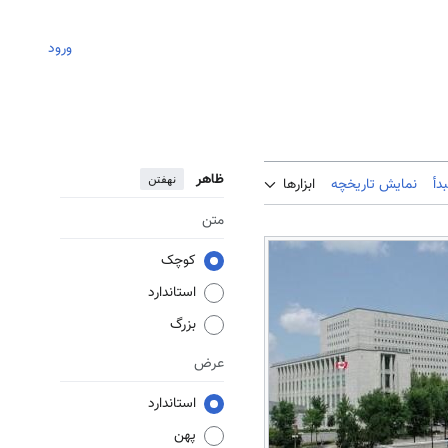
ورود
ظاهر
نهفتن
دأ
نمایش تاریخچه
ابزارها
متن
کوچک
استاندارد
بزرگ
عرض
استاندارد
پهن