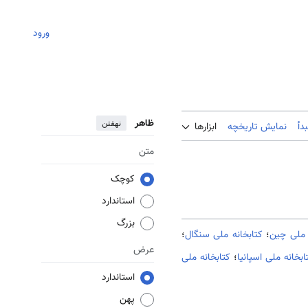
ورود
ظاهر
نهفتن
دأ
نمایش تاریخچه
ابزارها
متن
کوچک
استاندارد
بزرگ
 ملی چین
؛
کتابخانه ملی سنگال
؛
عرض
ابخانه ملی اسپانیا
؛
کتابخانه ملی
استاندارد
پهن