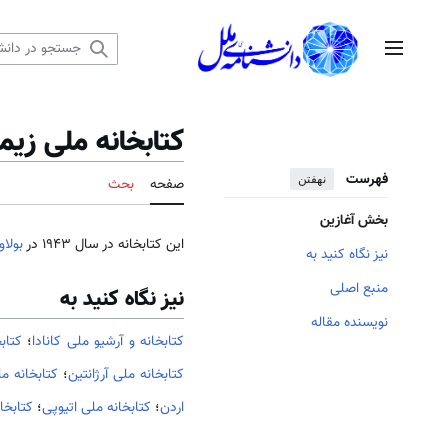
رش
ه
منوی اصلی
حتوا
کتابخانه ملی زیمب
فهرست
نهفتن
صفحه
بحث
بخش آغازین
این کتابخانه در سال 1943 در
بولاو
نیز نگاه کنید به
منبع اصلی
نیز نگاه کنید به
نویسنده مقاله
کتابخانه و آرشیو ملی کانادا
؛
کتاب
کتابخانه ملی آرژانتین
؛
کتابخانه م
اردن
؛
کتابخانه ملی اتیوپی
؛
کتابخا