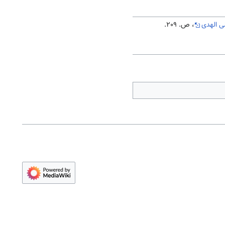
ی الهدی
، ص. 209.