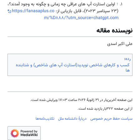
↑
اولین استارت آپ های عراقی چه زمانی و چگونه به وجود آمدند؟،
(23 سپتامبر 2023)، قابل بازیابی از:
https://fanasaplus.co
m/%D888/?utm_source=chatgpt.com
نویسنده مقاله
علی اکبر اسدی
رده
:
کسب و کارهای شاخص نوپدید(استارت آپ های شاخص) و شتابنده
ها
این صفحه آخرین‌بار در ‏۳۱ ژانویهٔ ۲۰۲۶ ساعت ‏۱۷:۰۳ ویرایش شده است.
از این صفحه ۳۲۲بار بازدید شده است.
سیاست حفظ حریم خصوصی
دربارهٔ دانشنامه ملل
تکذیب‌نامه‌ها