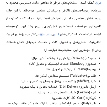
عراق
کمک کنند. استارتاپ‌های عراقی با موانعی مانند دسترسی محدود به
سرمایه، زیرساخت‌های ناکافی و بی‌ثباتی سیاسی مواجه‌اند. با این حال،
بهبود فضای سیاسی و امنیتی، افزایش نفوذ اینترنت و استفاده گسترده از
تلفن‌های هوشمند، فرصت‌های قابل‌توجهی برای رشد این اکوسیستم
فراهم کرده است. استارتاپ‌های
فناوری در عراق
بیشتر در حوزه‌های تجارت
الکترونیک، حمل‌ونقل و تحویل کالا، و خدمات دیجیتال فعال هستند.
برخی از مهمترین این استارتاپ‌ها عبارتند از:
مسواک( Miswag)بزرگ‌ترین فروشگاه آنلاین عراق؛
صندوق( Sandoog) خدمات لجستیک و تحویل کالا؛
برسیما(Brsima) اپلیکیشن تحویل غذا؛
طلباتی(Talabatey) سیستم سفارش آنلاین غذا؛
شیفر(Shiffer) پلتفرم حمل‌ونقل و ارسال بسته بین‌المللی؛
اربیل دلیوری(Erbil Delivery) خدمات تحویل و پیک شهری؛
لیزو (Lezzoo) شرکت تحویل آنلاین در اربیل؛
کی‌کارت(Qi Card)، کارت اعتباری؛
بالی(Baly)، سوپر اپلیکیشن عراقی با ارائه خدماتی مانند درخواست