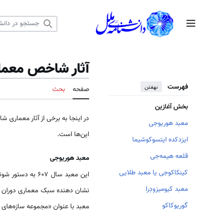
رش
ه
منوی اصلی
حتوا
آثار شاخص معما
فهرست
نهفتن
صفحه
بحث
بخش آغازین
در اینجا به برخی از آثار معماری
معبد هوریوجی
این‌ها است.
ایزدکده ایتسوکوشیما
قلعه هیمه‌جی
معبد هوریوجی
کینکاکوجی یا معبد طلایی
این معبد سال 07
معبد کیومیزودِرا
گوریوکاکو
معبد با عنوان «مجموعه سازه‌های 