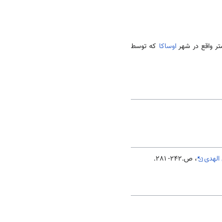
اوساکا
که توسط
الهدی
، ص.242- 281.