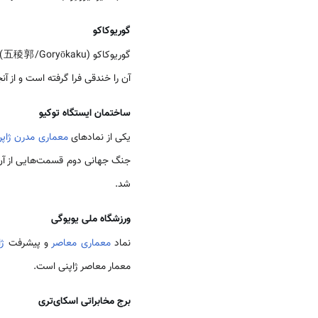
گوریوکاکو
گوریوکاکو (五稜郭/Goryōkaku)، نام قلعه و استحکامات نظامی پنج ضلعی ستاره شکل در شهر هاکوداته هوکایدو که اواخر
آن را خندقی فرا گرفته است و از آن
ساختمان ایستگاه توکیو
یکی از نمادهای
معماری مدرن ژاپ
شد.
ورزشگاه ملی یویوگی
نماد
معماری معاصر
و پیشرفت
ژا
معمار معاصر ژاپنی است.
برج مخابراتی اسکای‌تری