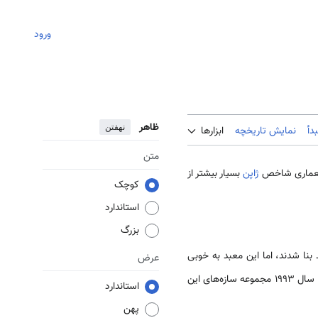
ورود
ظاهر
نهفتن
دأ
نمایش تاریخچه
ابزارها
متن
ر معماری شاخص
ژاپن
بسیار بیشتر از
کوچک
استاندارد
بزرگ
دید بنا شدند، اما این معبد به خوبی
عرض
نشان دهنده سبک معماری دوران باستان است. تالار اصلی این معبد، قدیمی‌ترین بنای چوبی باقی مانده جهان است. سال 1993 مجموعه سازه‌های این
استاندارد
پهن