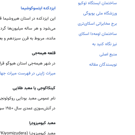
ساختمان ایستگاه توکیو
ایزدکده ایتسوکوشیما
ورزشگاه ملی یویوگی
این ایزدکده در استان هیروشیما قرار دارد و سال 1996 به عنوان میراث جهانی به ثبت رسیده است. 
برج مخابراتی اسکای‌تری
می‌شود و هر ساله میلیون‌ها گردش
ساختمان اومه‌دا اسکای
مانده، مربوط به قرن سیزدهم و بع
نیز نگاه کنید به
قلعه هیمه‌جی
منبع اصلی
در شهر هیمه‌جی استان هیوگو قرا
نویسندگان مقاله
میراث ژاپنی در فهرست میراث جها
کینکاکوجی یا معبد طلایی
نام عمومی معبد بودایی روکوئونج
در آتش‌سوزی عمدی سال 1950 سوخت و مجددا بازسازی شد.
معبد کیومیزودِرا
معبد کیومیزودِرا (清水寺/Kiyomizudera)، نام معبد بودایی کوهستانی در