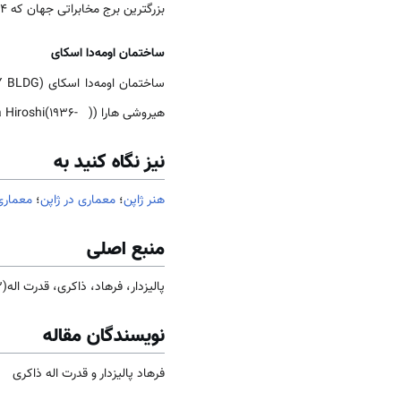
بزرگترین برج مخابراتی جهان که 634 متر ارتفاع دارد و سال 2012 ساخت آن کامل شد.
ساختمان اومه‌دا اسکای
ساختمان اومه‌دا اسکای (梅田スカイビル/Umeda SKY BLDG)، نام آسمان خراشی 40 طبقه به ارتفاع 173 متر واقع در شهر
هیروشی هارا (原広司/Hara Hiroshi(1936- )) معمار معاصر ژاپنی طراحی و سال 1993 کامل شد.
نیز نگاه کنید به
هنر ژاپن
؛
معماری در ژاپن
؛
معماری 
منبع اصلی
پالیزدار، فرهاد، ذاکری، قدرت اله(1402). جامعه و فرهنگ ژاپن، تهران:
نویسندگان مقاله
فرهاد پالیزدار و قدرت اله ذاکری