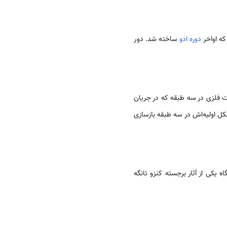
دوره ادو
ساخته شد. دور
ز و اسکلت فلزی در سه طبقه که در جریان
‌هایی از آن تخریب شد. بعد از جنگ در دو طبقه، اما نظر به اهمیت آن مجددا سال 2012 به شکل اولیه‌اش در سه طبقه بازسازی
 یکی از آثار برجسته کنزو تانگه