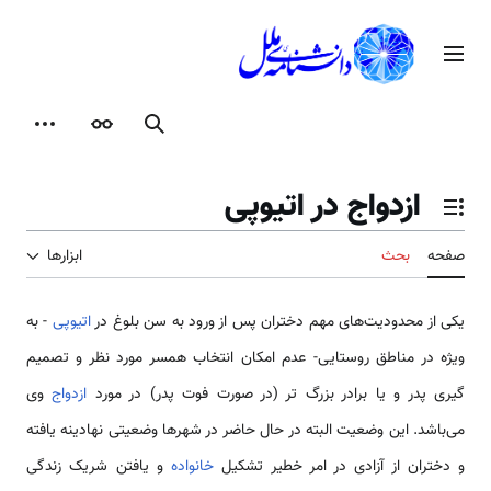
رش
ه
منوی اصلی
حتوا
جستجو
ظاهر
ابزارها
ازدواج در اتیوپی
تغییر وضعیت فهرست محتویات
صفحه
بحث
ابزارها
یکی از محدودیت‌های مهم دختران پس از ورود به سن بلوغ در
اتیوپی
- به
ویژه در مناطق روستایی- عدم امکان انتخاب همسر مورد نظر و تصمیم
گیری پدر و یا برادر بزرگ تر (در صورت فوت پدر) در مورد
ازدواج
وی
می‌باشد. این وضعیت البته در حال حاضر در شهرها وضعیتی نهادینه یافته
و دختران از آزادی در امر خطیر تشکیل
خانواده
و یافتن شریک زندگی