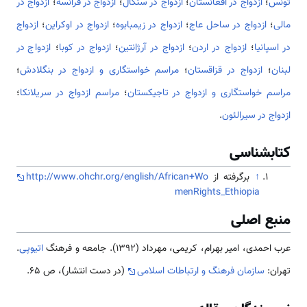
تونس
؛
ازدواج در افغانستان
؛
ازدواج در سنگال
؛
ازدواج در فرانسه
؛
ازدواج در
مالی
؛
ازدواج در ساحل عاج
؛
ازدواج در زیمبابوه
؛
ازدواج در اوکراین
؛
ازدواج
در اسپانیا
؛
ازدواج در اردن
؛
ازدواج در آرژانتین
؛
ازدواج در کوبا
؛
ازدواج در
لبنان
؛
ازدواج در قزاقستان
؛
مراسم خواستگاری و ازدواج در بنگلادش
؛
مراسم خواستگاری و ازدواج در تاجیکستان
؛
مراسم ازدواج در سریلانکا
؛
ازدواج در سیرالئون
.
کتابشناسی
↑
برگرفته از
http://www.ohchr.org/english/African+Wo
menRights_Ethiopia
منبع اصلی
عرب احمدی، امیر بهرام، کریمی، مهرداد (1392). جامعه و فرهنگ
اتیوپی
.
تهران:
سازمان فرهنگ و ارتباطات اسلامی
(در دست انتشار)، ص 65.