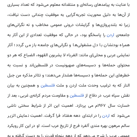
با عنایت به پیامد‌های رسانه‌ای و منتقدانه معلوم می‌شود که تعداد بسیاری
از آن‌ها به دلیل محوریت تجربه گرایی به موفقیت چندانی دست نیافت،
زیرا نه بلندپروازی‌ها و گرایشات درونی عمومی مخاطب و نه نگرانی‌های
جامعه‌ی
اردن
را پاسخگو بود، در حالی که موفقیت تعدادی از این آثار به
همراه بودنشان با دل مشغولی‌ها و نگرانی‌های جامعه باز می گردد؛ آثار
نمایشی عربی و محلی‌ای مانند: الغرباء لا یشربون القهوه، الضباع که هر دو
محتوای حمله‌ها و دسیسه‌های صهیونیست در فلسطین‌اند و نسبت به
خطرهای این حمله‌ها و دسیسه‌ها هشدار می‌دهند؛ و تئاتر مذکره من جبل
النار که به ترغیب وحدت ملت اردن و ملت
فلسطین
و همچنین به بیان
نقش سپاه عرب در دفاع از
فلسطین
و مقاومت مردم کرانه‌ی غربی، بعد از
خسارت سال 1967م می پردازد. اهمیت این اثر از شرایط سختی ناشی
می‌شود که
اردن
را در ابتدای دهه هفتاد فرا گرفت. اهمیت نمایش الزیر
سالم مرهون بهره مندی آلفرد فرج از تاریخ عرب است. او در این کار رویکرد
عمومی عرب را شرح می‌دهد که از دهه پنجاه قدرت را به دست گرفته و به