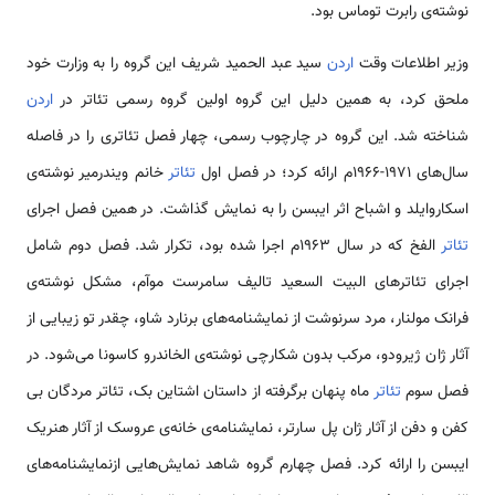
نوشته‌ی رابرت توماس بود.
وزیر اطلاعات وقت
اردن
سید عبد الحمید شریف این گروه را به وزارت خود
ملحق کرد، به همین دلیل این گروه اولین گروه رسمی تئاتر در
اردن
شناخته شد. این گروه در چارچوب رسمی، چهار فصل تئاتری را در فاصله
سال‌های 1971-1966م ارائه کرد؛ در فصل اول
تئاتر
خانم ویندرمیر نوشته‌ی
اسکاروایلد و اشباح اثر ایبسن را به نمایش گذاشت. در همین فصل اجرای
تئاتر
الفخ که در سال 1963م اجرا شده بود، تکرار شد. فصل دوم شامل
اجرای تئاتر‌های البیت السعید تالیف سامرست موآم، مشکل نوشته‌ی
فرانک مولنار، مرد سرنوشت از نمایشنامه‌های برنارد شاو، چقدر تو زیبایی از
آثار ژان ژیرودو، مرکب بدون شکارچی نوشته‌ی الخاندرو کاسونا می‌شود. در
فصل سوم
تئاتر
ماه پنهان برگرفته از داستان اشتاین بک، تئاتر مردگان بی
کفن و دفن از آثار ژان پل سارتر، نمایشنامه‌ی خانه‌ی عروسک از آثار هنریک
ایبسن را ارائه کرد. فصل چهارم گروه شاهد نمایش‌هایی ازنمایشنامه‌های