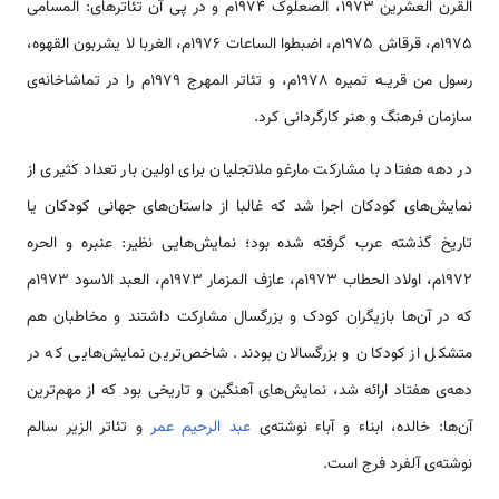
القرن العشرین 1973، الصعلوک 1974م و در پی آن تئاترهای: المسامی
1975م، قرقاش 1975م، اضبطوا الساعات 1976م، الغربا لا یشربون القهوه،
رسول من قریــه تمیره 1978م، و تئاتر المهرج 1979م را در تماشاخانه‌ی
سازمان فرهنگ و هنر کارگردانی کرد.
در دهه هفتاد با مشارکت مارغو ملاتجلیان برای اولین بار تعداد کثیری از
نمایش‌های کودکان اجرا شد که غالبا از داستان‌های جهانی کودکان یا
تاریخ گذشته عرب گرفته شده بود؛ نمایش‌هایی نظیر: عنبره و الحره
1972م، اولاد الحطاب 1973م، عازف المزمار 1973م، العبد الاسود 1973م
که در آن‌ها بازیگران کودک و بزرگسال مشارکت داشتند و مخاطبان هم
متشکل از کودکان و بزرگسالان بودند. شاخص‌ترین نمایش‌هایی که در
دهه‌ی هفتاد ارائه شد، نمایش‌های آهنگین و تاریخی بود که از مهم‌ترین
آن‌ها: خالده، ابناء و آباء نوشته‌ی
عبد الرحیم عمر
و تئاتر الزیر سالم
نوشته‌ی آلفرد فرج است.