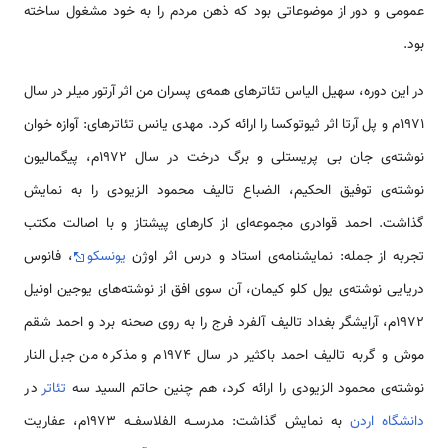
عمومی و دور از موضوعاتی بود که ذهن مردم را به خود مشغول ساخته
بود.
در این دوره، سهیل الیاس تئاترهای همه‌ی پسران من اثر آرتور میلر در سال
1971م و پل آرتا اثر ثیوتوکسا را ارائه کرد. مهدی یانس تئاتر‌های: آوازه خوان
نوشته‌ی جان بی پریستلی و برگ درخت در سال 1972م، پیگمالیون
نوشته‌ی توفیق الحکیم، الضباع تالیف محمود الزیودی را به نمایش
گذاشت. احمد قوادری مجموعه‌ای از کارهای پیشتاز و با اصالت مکتب
تجربه از جمله: نمایشنامه‌ی استاد و درس اثر اوژن
یونسکو
، فانوس
دریایی نوشته‌ی یول کلو کیمان، آن سوی افق از نوشته‌های یوجین اونیل
1972م، آرایشگر بغداد تالیف آلفرد فرج را به روی صحنه برد و احمد شقم
موش و گربه تالیف احمد باکثیر در سال 1974م و مذکره من جبل النار
نوشته‌ی محمود الزیودی را ارائه کرد، هم چنین حاتم السید سه
تئاتر
در
دانشگاه
اردن
به نمایش گذاشت: مدرســه الفلاسفــه 1973م، عفاریت