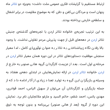
ارتباط مستقیم با گرایشات فکری عمومی ملت داشت؛ به‌ویژه دو
تئاتر
ماه
پنهان است و مردگان بی‌کفن و دفن که به موضوع مقاومت در برابر اشغال
و سلطه‌ی خارجی پرداخته بودند.
به‌ این ترتیب تجربه‌ی خانواده تئاتر اردن با تجربه‌های گذشته‌ی جنبش
تئاتر
اردن
در دهه‌های قبل از جهت پذیرش مردم تفاوتی نداشت. با وجود
بالا رفتن نگاه زیباشناختی به تئاتر به عنوان نوآوری‌ای کامل، اما معیار
سنجش موفقیت دستاوردهای تئاتر در این دوره همان معیار تئاتر
اردن
در
مرحله‌ی اول است. بعد از عزیمت کارگردان گروه‌ هانی صنوبر به خارج از
اردن
خانواده
تئاتر
اردن
در ارائه نمایش‌هایش در ابتدای دهه‌ی هفتاد به
وسیله‌ی بازیگران این گروه به تولید تعداد زیادی از آثار ادامه داد که از
جمله بازیگران و کارگردانان آن می‌توان از سهیل الیاس، احمد قوادری،
مهدی یانس، احمد شقم، حاتم السید و مارغو ملاتجلیان نام برد. نمایش
این دوره از گروه (بعد از‌ هانی صنوبر) بی‌برنامه و بدون توجه به ذوق