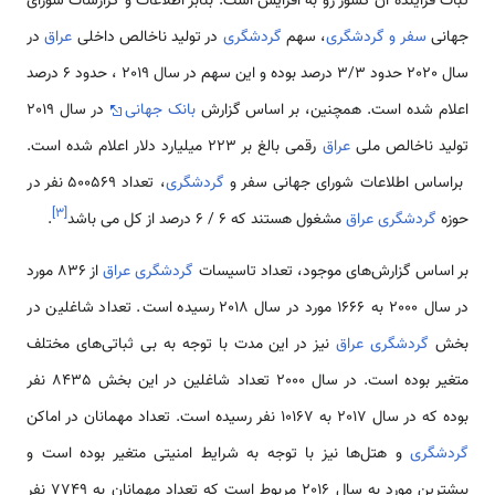
ثبات فزاینده آن کشور رو به افزایش است. بنابر اطلاعات و گزارشات شورای
جهانی
سفر و گردشگری
، سهم
گردشگری
در تولید ناخالص داخلی
عراق
در
سال 2020 حدود 3/3 درصد بوده و این سهم در سال 2019 ، حدود 6 درصد
اعلام شده است. همچنین، بر اساس گزارش
بانک جهانی
در سال 2019
تولید ناخالص ملی
عراق
رقمی بالغ بر 223 میلیارد دلار اعلام شده است.
براساس اطلاعات شورای جهانی سفر و
گردشگری
، تعداد 500569 نفر در
]
۳
[
حوزه
گردشگری عراق
مشغول هستند که 6 / 6 درصد از کل می باشد
.
بر اساس گزارش‌های موجود، تعداد تاسیسات
گردشگری عراق
از 836 مورد
در سال 2000 به 1666 مورد در سال 2018 رسیده است. تعداد شاغلین در
بخش
گردشگری عراق
نیز در این مدت با توجه به بی­ ثباتی‌های مختلف
متغیر بوده است. در سال 2000 تعداد شاغلین در این بخش 8435 نفر
بوده که در سال 2017 به 10167 نفر رسیده است. تعداد مهمانان در اماکن
گردشگری
و هتل‌ها نیز با توجه به شرایط امنیتی متغیر بوده است و
بیشترین مورد به سال 2016 مربوط است که تعداد مهمانان به 7749 نفر