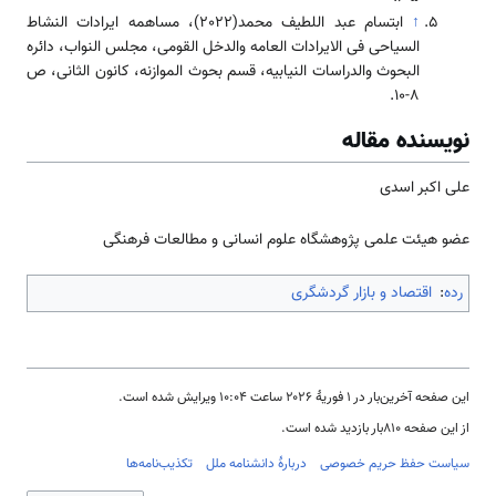
↑
ابتسام عبد اللطيف محمد(2022)، مساهمه ايرادات النشاط
السياحی فی الايرادات العامه والدخل القومی، مجلس النواب، دائره
البحوث والدراسات النيابيه، قسم بحوث الموازنه، كانون الثانی، ص
8-10.
نویسنده مقاله
علی اکبر اسدی
عضو هیئت علمی پژوهشگاه علوم انسانی و مطالعات فرهنگی
رده
:
اقتصاد و بازار گردشگری
این صفحه آخرین‌بار در ‏۱ فوریهٔ ۲۰۲۶ ساعت ‏۱۰:۰۴ ویرایش شده است.
از این صفحه ۸۱۰بار بازدید شده است.
سیاست حفظ حریم خصوصی
دربارهٔ دانشنامه ملل
تکذیب‌نامه‌ها