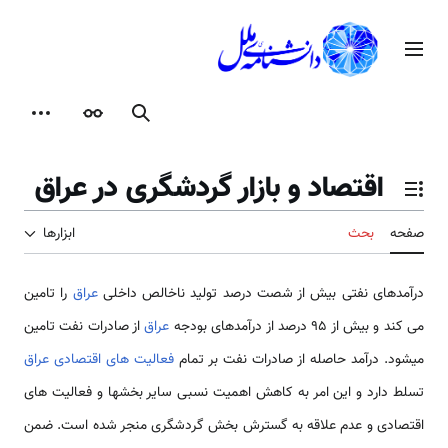
رش
ه
منوی اصلی
حتوا
جستجو
ظاهر
ابزارها
اقتصاد و بازار گردشگری در عراق
تغییر وضعیت فهرست محتویات
صفحه
بحث
ابزارها
درآمدهای نفتی بیش از شصت درصد تولید ناخالص داخلی
عراق
را تامین
می ­کند و بیش از 95 درصد از درآمدهای بودجه
عراق
از صادرات نفت تامین
می­شود. درآمد حاصله از صادرات نفت بر تمام
فعالیت های اقتصادی عراق
تسلط دارد و این امر به کاهش اهمیت نسبی سایر بخشها و فعالیت های
اقتصادی و عدم علاقه به گسترش بخش گردشگری منجر شده است. ضمن