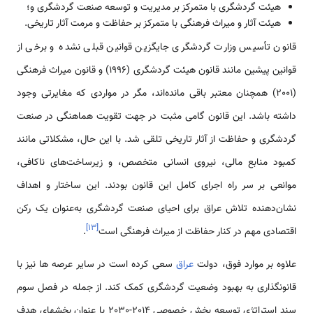
هیئت گردشگری با متمرکز بر مدیریت و توسعه صنعت گردشگری و؛
هیئت آثار و میراث فرهنگی با متمرکز بر حفاظت و مرمت آثار تاریخی.
قانون تأسیس وزارت گردشگری جایگزین قوانین قبلی نشده و برخی از
قوانین پیشین مانند قانون هیئت گردشگری (1996) و قانون میراث فرهنگی
(2001) همچنان معتبر باقی مانده‌اند، مگر در مواردی که مغایرتی وجود
داشته باشد. این قانون گامی مثبت در جهت تقویت هماهنگی در صنعت
گردشگری و حفاظت از آثار تاریخی تلقی شد. با این حال، مشکلاتی مانند
کمبود منابع مالی، نیروی انسانی متخصص، و زیرساخت‌های ناکافی،
موانعی بر سر راه اجرای کامل این قانون بودند. این ساختار و اهداف
نشان‌دهنده تلاش عراق برای احیای صنعت گردشگری به‌عنوان یک رکن
]
۱۳
[
اقتصادی مهم در کنار حفاظت از میراث فرهنگی است
.
علاوه بر موارد فوق، دولت
عراق
سعی کرده است در سایر عرصه ­ها نیز با
قانون­گذاری به بهبود وضعیت گردشگری کمک کند. از جمله در فصل سوم
سند استراتژی توسعه بخش خصوصی 2014-2030 با عنوان بخشهای هدف