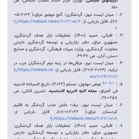
گرایشهای سیاسی
، تهران: مرکز اسناد انقلاب اسلامی، ص
150.
↑
میدل ایست نیوز، گردشگری؛ گنج مهجور عراق،( 2022-05-
28)، قابل بازیابی از:
https://mdeast.news/2022/05/2
8
↑
اقبالی، حمید (1400)، تحقیقات بازار هدف گردشگری:
جمهوری عراق، دفتر بازاریابی و توسعه گردشگری خارجی
معاونت گردشگری، وزارت میراث فرهنگی، گردشگری و صنایع
دستی، آبان، ص 47-49.
↑
میدل ایست نیوز، عراقی‌ها در رتبه دوم گردشگران عرب در
ترکیه، (2024-12-21)، قابل بازیابی از:
https://mdeast.ne
ws/2024/12/21
۵٫۱
۵٫۰
↑
عوض مهلهل، مسلم (2022)، تاریخ السیاحه الدینیه
فی العراق،
مجله کلیه التربیه الاساسیه
، تشرین الثانی، ص
258-260.
↑
میدل ایست نیوز، برف؛ عامل جذب گردشگر به اقلیم
کردستان عراق،( 2022-01-08)، قابل بازیابی از:
https://mdeast.news/2022/01/08
↑
اقبالی، حمید (1400)، تحقیقات بازار هدف گردشگری:
جمهوری عراق، دفتر بازاریابی و توسعه گردشگری خارجی