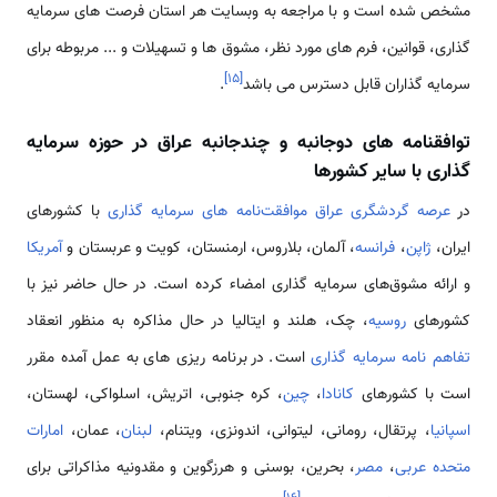
مشخص شده است و با مراجعه به وبسایت هر استان فرصت های سرمایه
گذاری، قوانین، فرم های مورد نظر، مشوق ها و تسهیلات و ... مربوطه برای
]
۱۵
[
سرمایه گذاران قابل دسترس می باشد
.
توافقنامه های دوجانبه و چندجانبه عراق در حوزه سرمایه
گذاری با سایر کشورها
در
عرصه گردشگری عراق موافقت‌نامه های سرمایه­ گذاری
با کشورهای
ایران،
ژاپن
،
فرانسه
، آلمان، بلاروس، ارمنستان، کویت و عربستان و
آمریکا
و ارائه مشوق‌های سرمایه گذاری امضاء کرده است. در حال حاضر نیز با
کشورهای
روسیه
، چک، هلند و ایتالیا در حال مذاکره به منظور انعقاد
تفاهم نامه سرمایه گذاری
است. در برنامه ریزی های به عمل آمده مقرر
است با کشورهای
کانادا
،
چین
، کره جنوبی، اتریش، اسلواکی، لهستان،
اسپانیا
، پرتقال، رومانی، لیتوانی، اندونزی، ویتنام،
لبنان
، عمان،
امارات
متحده عربی
،
مصر
، بحرین، بوسنی و هرزگوین و مقدونیه مذاکراتی برای